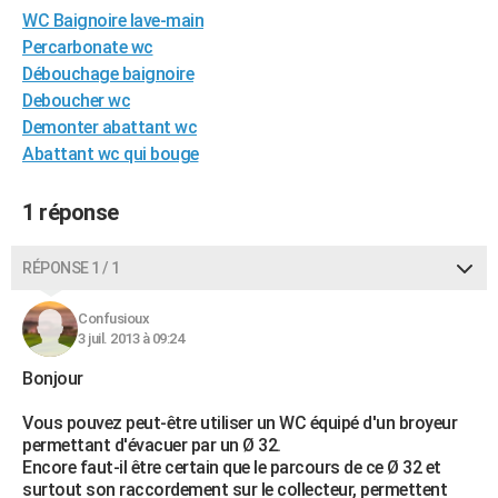
WC Baignoire lave-main
City break
Voyage de noces
Climat
Destinations
Voyage nature
Forum
+
PHOTO
Percarbonate wc
GUIDES D'ACHAT
Débouchage baignoire
Deboucher wc
BONS PLANS
Demonter abattant wc
Abattant wc qui bouge
CARTE DE VOEUX
Carte Bonne année
Carte Pâques
Carte de Noël
Carte Saint-Valentin
Carte d'anniversaire
DICTIONNAIRE
1 réponse
Biographies
Expressions
Dictionnaire
Citations
Proverbes
PROGRAMME TV
RÉPONSE 1 / 1
COPAINS D'AVANT
Confusioux
Se connecter
Collèges
Universités
Service militaire
S'inscrire
Lycées
Primaires
Entreprises
Avis de recherche
3 juil. 2013 à 09:24
AVIS DE DÉCÈS
Bonjour
FORUM
Vous pouvez peut-être utiliser un WC équipé d'un broyeur
Lifestyle
Sport
Television
Cinema
Bricolage
Culture
Auto
Voyage
permettant d'évacuer par un Ø 32.
Encore faut-il être certain que le parcours de ce Ø 32 et
surtout son raccordement sur le collecteur, permettent