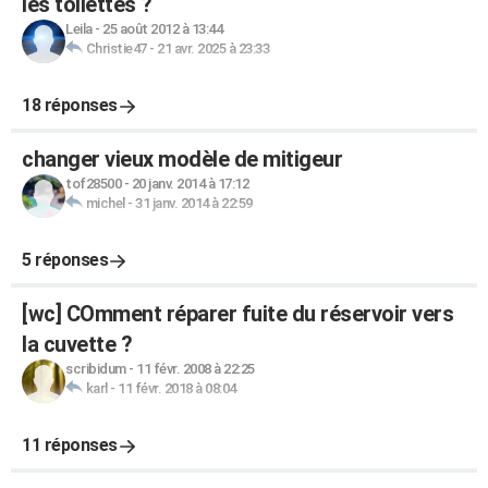
les toilettes ?
Leila
-
25 août 2012 à 13:44
Christie47
-
21 avr. 2025 à 23:33
18 réponses
changer vieux modèle de mitigeur
tof28500
-
20 janv. 2014 à 17:12
michel
-
31 janv. 2014 à 22:59
5 réponses
[wc] COmment réparer fuite du réservoir vers
la cuvette ?
scribidum
-
11 févr. 2008 à 22:25
karl
-
11 févr. 2018 à 08:04
11 réponses