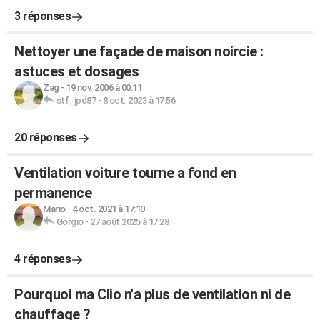
3 réponses
Nettoyer une façade de maison noircie :
astuces et dosages
Zag
-
19 nov. 2006 à 00:11
stf_jpd87
-
8 oct. 2023 à 17:56
20 réponses
Ventilation voiture tourne a fond en
permanence
Mario
-
4 oct. 2021 à 17:10
Gorgio
-
27 août 2025 à 17:28
4 réponses
Pourquoi ma Clio n'a plus de ventilation ni de
chauffage ?