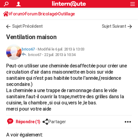
ACTUALITÉS
Forum
Forum Bricolage
Connexion
Outillage
S'inscrire
Rechercher
Société
Education
Villes
Politique
Faits Divers
Monde
+
SPORT
Sujet Précédent
Sujet Suivant
Football
Cyclisme
Forum
Coupe du monde 2026
Tennis
Rugby
CULTURE
Ventilation maison
TNT
Cinéma
Musique
Programme TV
Streaming
Sorties cinéma
+
FINANCE
brico67
-
Modifié le 6 juil. 2013 à 13:03
brico67 -
22 juil. 2013 à 10:34
Impôts
Immobilier
Banque
Crédit
Retraite
Epargne
Risques naturels par ville
Assurance
AUTO
Peut-on utiliser une cheminée desaffectée pour créer une
Réserver un essai
Berlines
Forum auto
Essais
Citadines
SUV
+
HIGH-TECH
circulation d'air dans maisonnette en bois sur vide
sanitaire qui n'est pas habitée toute l'année,(residence
Meilleur smartphone
Ordinateurs
Guide high-tech
Mobiles
Internet
Jeux vidéo
+
BRICOLAGE
secondaire.)
La cheminée a une trappe de ramonnage dans le vide
Aménagement intérieur
Cuisine
Jardinage
+
Forum
Extérieur
Salle de bains
Rangement
WEEK-END
sanitaire.faut-il ouvrir la trape,mettre des grilles dans la
cuisine, la chambre ,si oui ou,vers le ,le bas.
Escapades
Expositions
Week-end nature
Guides de France
Patrimoine
Musées
+
LIFESTYLE
merci pour votre aide
Bien-être
Mode
+
Art de vivre
Loisirs
Modes de vie
SANTE
Répondre (1)
Partager
Guide de la santé
Médicaments
+
Alimentation
Maladies
Sommeil
VOYAGE
A voir également: