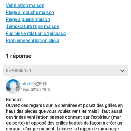
Ventilation maison
City break
Voyage de noces
Climat
Destinations
Voyage nature
Forum
+
PHOTO
Piege a mouche maison
GUIDES D'ACHAT
Piege a guepe maison
Temperature frigo maison
BONS PLANS
Fusible ventilation c4 picasso
✓
Probleme ventilation clio 3
CARTE DE VOEUX
Carte Bonne année
Carte Pâques
Carte de Noël
Carte Saint-Valentin
Carte d'anniversaire
DICTIONNAIRE
1 réponse
Biographies
Expressions
Dictionnaire
Citations
Proverbes
PROGRAMME TV
RÉPONSE 1 / 1
COPAINS D'AVANT
miko54
84
Se connecter
Collèges
Universités
Service militaire
S'inscrire
Lycées
Primaires
Entreprises
Avis de recherche
19 juil. 2013 à 18:45
AVIS DE DÉCÈS
Bonsoir,
FORUM
Ouvrez des regards sur la cheminée et posez des grilles en
haut des pièces que vous voulez ventiler mais il faut aussi
Lifestyle
Sport
Television
Cinema
Bricolage
Culture
Auto
Voyage
ouvrir des ventilation basses donnant sur l'extérieur (mur
ou porte) à l'opposé des grilles hautes de façon à créer un
courant d'air permanent. Laissez la trappe de ramonage