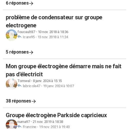
6 réponses
problème de condensateur sur groupe
electrogene
foucault87
-
10 nov. 2018 à 18:36
Icare95
-
13 nov. 2018 à 11:24
5 réponses
Mon groupe électrogène démarre mais ne fait
pas d'électricit
Tomwal
-
8 janv. 2024 à 15:15
labricole47
-
19 janv. 2024 à 10:07
38 réponses
Groupe électrogène Parkside capricieux
numa97
-
21 nov. 2019 à 18:38
Francine
-
19 nov. 2021 à 19:40