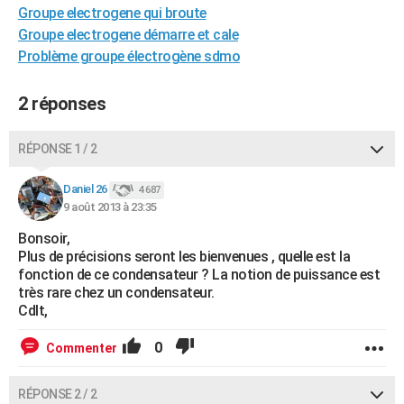
Groupe electrogene qui broute
City break
Voyage de noces
Climat
Destinations
Voyage nature
Forum
+
PHOTO
Groupe electrogene démarre et cale
Problème groupe électrogène sdmo
GUIDES D'ACHAT
BONS PLANS
2 réponses
CARTE DE VOEUX
RÉPONSE 1 / 2
Carte Bonne année
Carte Pâques
Carte de Noël
Carte Saint-Valentin
Carte d'anniversaire
DICTIONNAIRE
Daniel 26
4 687
Biographies
Expressions
Dictionnaire
Citations
Proverbes
PROGRAMME TV
9 août 2013 à 23:35
Bonsoir,
COPAINS D'AVANT
Plus de précisions seront les bienvenues , quelle est la
Se connecter
Collèges
Universités
Service militaire
S'inscrire
Lycées
Primaires
Entreprises
Avis de recherche
fonction de ce condensateur ? La notion de puissance est
AVIS DE DÉCÈS
très rare chez un condensateur.
Cdlt,
FORUM
Lifestyle
Sport
Television
Cinema
Bricolage
Culture
Auto
Voyage
0
Commenter
RÉPONSE 2 / 2