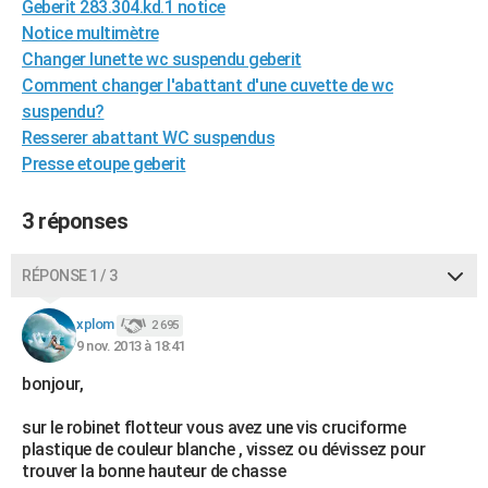
Geberit 283.304.kd.1 notice
City break
Voyage de noces
Climat
Destinations
Voyage nature
Forum
+
PHOTO
Notice multimètre
Changer lunette wc suspendu geberit
GUIDES D'ACHAT
Comment changer l'abattant d'une cuvette de wc
suspendu?
BONS PLANS
Resserer abattant WC suspendus
CARTE DE VOEUX
Presse etoupe geberit
Carte Bonne année
Carte Pâques
Carte de Noël
Carte Saint-Valentin
Carte d'anniversaire
DICTIONNAIRE
3 réponses
Biographies
Expressions
Dictionnaire
Citations
Proverbes
PROGRAMME TV
RÉPONSE 1 / 3
COPAINS D'AVANT
xplom
2 695
Se connecter
Collèges
Universités
Service militaire
S'inscrire
Lycées
Primaires
Entreprises
Avis de recherche
AVIS DE DÉCÈS
9 nov. 2013 à 18:41
FORUM
bonjour,
Lifestyle
Sport
Television
Cinema
Bricolage
Culture
Auto
Voyage
sur le robinet flotteur vous avez une vis cruciforme
plastique de couleur blanche , vissez ou dévissez pour
trouver la bonne hauteur de chasse