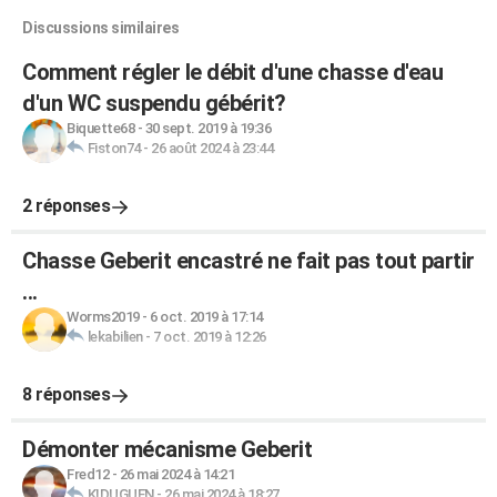
Discussions similaires
Comment régler le débit d'une chasse d'eau
d'un WC suspendu gébérit?
Biquette68
-
30 sept. 2019 à 19:36
Fiston74
-
26 août 2024 à 23:44
2 réponses
Chasse Geberit encastré ne fait pas tout partir
...
Worms2019
-
6 oct. 2019 à 17:14
lekabilien
-
7 oct. 2019 à 12:26
8 réponses
Démonter mécanisme Geberit
Fred12
-
26 mai 2024 à 14:21
KIDUGUEN
-
26 mai 2024 à 18:27