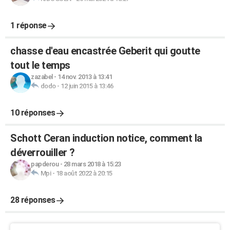
1 réponse
chasse d'eau encastrée Geberit qui goutte
tout le temps
zazabel
-
14 nov. 2013 à 13:41
dodo
-
12 juin 2015 à 13:46
10 réponses
Schott Ceran induction notice, comment la
déverrouiller ?
papderou
-
28 mars 2018 à 15:23
Mpi
-
18 août 2022 à 20:15
28 réponses