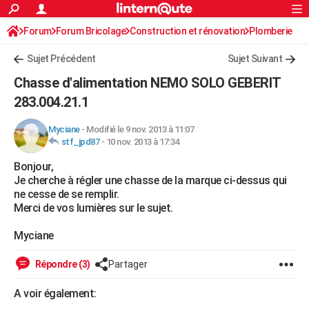
ACTUALITÉS
Forum
Forum Bricolage
Connexion
Construction et rénovation
S'inscrire
Plomberie
Rechercher
Société
Education
Villes
Politique
Faits Divers
Monde
+
SPORT
Sujet Précédent
Sujet Suivant
Football
Cyclisme
Forum
Coupe du monde 2026
Tennis
Rugby
CULTURE
Chasse d'alimentation NEMO SOLO GEBERIT
TNT
Cinéma
Musique
Programme TV
Streaming
Sorties cinéma
+
283.004.21.1
FINANCE
Impôts
Immobilier
Banque
Crédit
Retraite
Epargne
Risques naturels par ville
Assurance
AUTO
Myciane
-
Modifié le 9 nov. 2013 à 11:07
stf_jpd87
-
10 nov. 2013 à 17:34
Réserver un essai
Berlines
Forum auto
Essais
Citadines
SUV
+
HIGH-TECH
Bonjour,
Je cherche à régler une chasse de la marque ci-dessus qui
Meilleur smartphone
Ordinateurs
Guide high-tech
Mobiles
Internet
Jeux vidéo
+
BRICOLAGE
ne cesse de se remplir.
Merci de vos lumières sur le sujet.
Aménagement intérieur
Cuisine
Jardinage
+
Forum
Extérieur
Salle de bains
Rangement
WEEK-END
Myciane
Escapades
Expositions
Week-end nature
Guides de France
Patrimoine
Musées
+
LIFESTYLE
Répondre (3)
Partager
Bien-être
Mode
+
Art de vivre
Loisirs
Modes de vie
SANTE
A voir également:
Guide de la santé
Médicaments
+
Alimentation
Maladies
Sommeil
VOYAGE