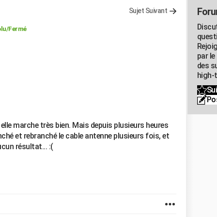
Foru
Sujet Suivant
Discu
lu
/Fermé
quest
Rejoi
par l
des su
high-
Sui
Po
elle marche très bien. Mais depuis plusieurs heures
anché et rebranché le cable antenne plusieurs fois, et
un résultat... :(