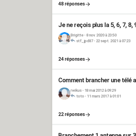
48 réponses
Je ne reçois plus la 5, 6, 7, 8, 
Brigitte
-
8 nov. 2020 à 23:50
stf_jpd87
-
22 sept. 2021 à 07:23
24 réponses
Comment brancher une télé a
rwikus
-
18 mai 2012 à 09:29
toto
-
11 mars 2017 à 01:01
22 réponses
Branchement 1 antenne sur 3 