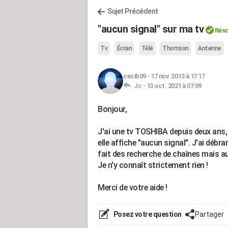
Sujet Précédent
"aucun signal" sur ma tv
Réso
Tv
Écran
Télé
Thomson
Antenne
cecib09
-
17 nov. 2013 à 17:17
Jc -
13 oct. 2021 à 07:09
Bonjour,
J'ai une tv TOSHIBA depuis deux ans, 
elle affiche "aucun signal". J'ai débr
fait des recherche de chaînes mais auc
Je n'y connaît strictement rien !
Merci de votre aide !
Posez votre question
Partager