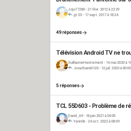
Jojo77280
-
21 févr. 2012 à 22:29
gt.55
-
17 sept. 2017 à 18:24
49 réponses
Télévision Android TV ne tr
GuillaumeHastrement
-
16 mai 2020 à 1
Jonathan60120
-
12 juil. 2020 à 00:05
5 réponses
TCL 55D603 - Problème de ré
David_69
-
18 juin 2021 à 00:05
Yann06
-
24 oct. 2022 à 08:09