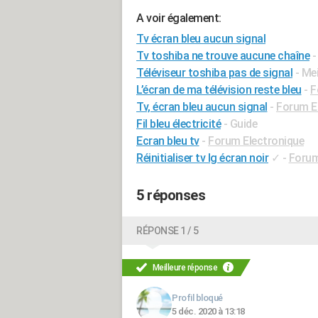
A voir également:
Tv écran bleu aucun signal
Tv toshiba ne trouve aucune chaîne
-
Téléviseur toshiba pas de signal
- Me
L’écran de ma télévision reste bleu
-
F
Tv, écran bleu aucun signal
-
Forum E
Fil bleu électricité
- Guide
Ecran bleu tv
-
Forum Electronique
Réinitialiser tv lg écran noir
✓
-
Forum
5 réponses
RÉPONSE 1 / 5
Meilleure réponse
Profil bloqué
5 déc. 2020 à 13:18