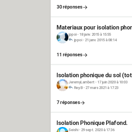
30 réponses
Materiaux pour isolation pho
jppoi
-
18 janv. 2015 à 15:55
jppoi
-
21 janv. 2015 à 08:14
11 réponses
Isolation phonique du sol (tot
JeremyLambert
-
17 juin 2020 à 10:03
Rey.B
-
27 mars 2021 à 17:23
7 réponses
Isolation Phonique Plafond.
Seishi
-
29 sept. 2020 à 17:36