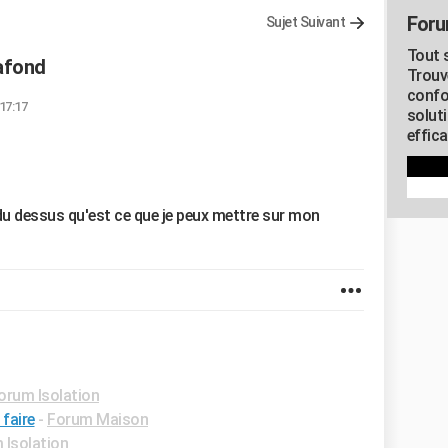
Foru
Sujet Suivant
Tout s
afond
Trouv
confo
 17:17
soluti
effica
 du dessus qu'est ce que je peux mettre sur mon
orum Isolation
 faire
-
Forum Maison
 Isolation