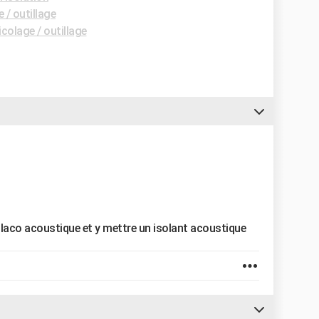
 / outillage
colage / outillage
 placo acoustique et y mettre un isolant acoustique