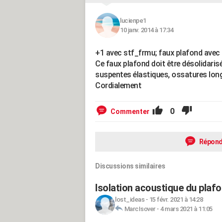
lucienpe1
10 janv. 2014 à 17:34
+1 avec stf_frmu; faux plafond avec l
Ce faux plafond doit être désolidarisé
suspentes élastiques, ossatures longue
Cordialement
0
Commenter
Répond
Discussions similaires
Isolation acoustique du plaf
lost_ideas
-
15 févr. 2021 à 14:28
MarcIsover
-
4 mars 2021 à 11:05