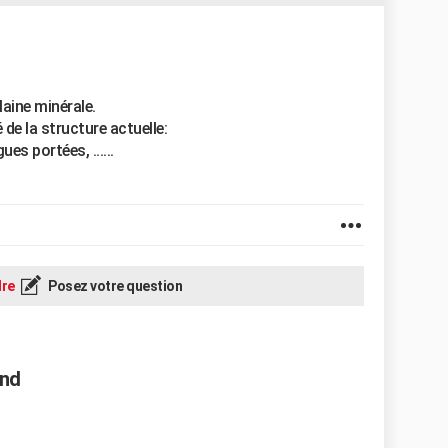
aine minérale.
 de la structure actuelle:
s portées, ......
re
Posez votre question
ond