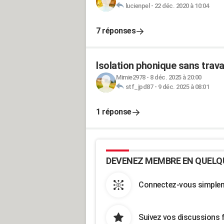
lucienpel
-
22 déc. 2020 à 10:04
7 réponses
Isolation phonique sans trav
Mimie2978
-
8 déc. 2025 à 20:00
stf_jpd87
-
9 déc. 2025 à 08:01
1 réponse
DEVENEZ MEMBRE EN QUELQ
Connectez-vous simpleme
Suivez vos discussions 