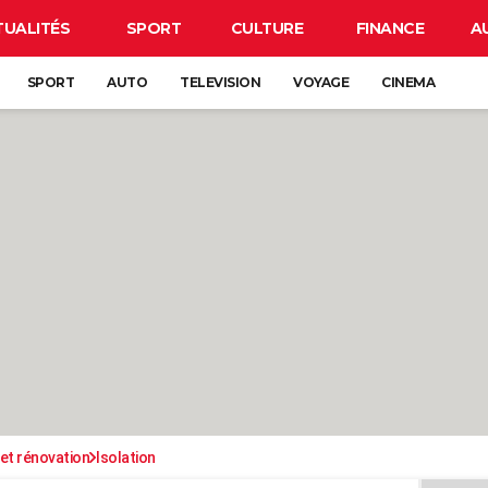
TUALITÉS
SPORT
CULTURE
FINANCE
A
SPORT
AUTO
TELEVISION
VOYAGE
CINEMA
et rénovation
Isolation