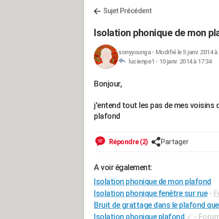
Sujet Précédent
Isolation phonique de mon pl
sonyyounga
-
Modifié le 5 janv. 2014 à
lucienpe1 -
10 janv. 2014 à 17:34
Bonjour,
j'entend tout les pas de mes voisins
plafond
Répondre (2)
Partager
A voir également:
Isolation phonique de mon plafond
Isolation phonique fenêtre sur rue
-
F
Bruit de grattage dans le plafond que
Isolation phonique plafond
✓
-
Forum