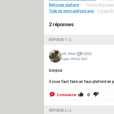
Nettoyer plafond
✓
-
Forum Bricolage
Toile de verre plafond avis
-
Forum Bri
2 réponses
RÉPONSE 1 / 2
stf_frmu
12 511
6 janv. 2014 à 14:37
bonjour
il vous faut faire un faux plafond en
0
Commenter
RÉPONSE 2 / 2