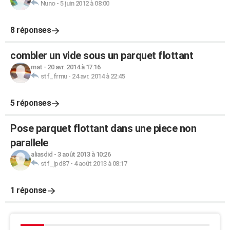
Nuno
-
5 juin 2012 à 08:00
8 réponses
combler un vide sous un parquet flottant
mat
-
20 avr. 2014 à 17:16
stf_frmu
-
24 avr. 2014 à 22:45
5 réponses
Pose parquet flottant dans une piece non
parallele
aliasdid
-
3 août 2013 à 10:26
stf_jpd87
-
4 août 2013 à 08:17
1 réponse