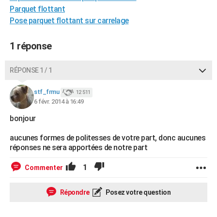
Parquet flottant
City break
Voyage de noces
Climat
Destinations
Voyage nature
Forum
+
PHOTO
Pose parquet flottant sur carrelage
GUIDES D'ACHAT
1 réponse
BONS PLANS
CARTE DE VOEUX
RÉPONSE 1 / 1
Carte Bonne année
Carte Pâques
Carte de Noël
Carte Saint-Valentin
Carte d'anniversaire
DICTIONNAIRE
stf_frmu
12 511
6 févr. 2014 à 16:49
Biographies
Expressions
Dictionnaire
Citations
Proverbes
PROGRAMME TV
bonjour
COPAINS D'AVANT
aucunes formes de politesses de votre part, donc aucunes
Se connecter
Collèges
Universités
Service militaire
S'inscrire
Lycées
Primaires
Entreprises
Avis de recherche
réponses ne sera apportées de notre part
AVIS DE DÉCÈS
1
Commenter
FORUM
Lifestyle
Sport
Television
Cinema
Bricolage
Culture
Auto
Voyage
Répondre
Posez votre question