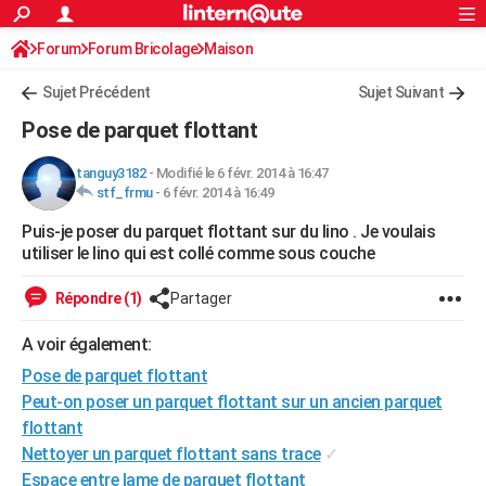
ACTUALITÉS
Forum
Forum Bricolage
Connexion
Maison
S'inscrire
Rechercher
Société
Education
Villes
Politique
Faits Divers
Monde
+
SPORT
Sujet Précédent
Sujet Suivant
Football
Cyclisme
Forum
Coupe du monde 2026
Tennis
Rugby
CULTURE
Pose de parquet flottant
TNT
Cinéma
Musique
Programme TV
Streaming
Sorties cinéma
+
FINANCE
tanguy3182
-
Modifié le 6 févr. 2014 à 16:47
stf_frmu
-
6 févr. 2014 à 16:49
Impôts
Immobilier
Banque
Crédit
Retraite
Epargne
Risques naturels par ville
Assurance
AUTO
Puis-je poser du parquet flottant sur du lino . Je voulais
Réserver un essai
Berlines
Forum auto
Essais
Citadines
SUV
+
HIGH-TECH
utiliser le lino qui est collé comme sous couche
Meilleur smartphone
Ordinateurs
Guide high-tech
Mobiles
Internet
Jeux vidéo
+
BRICOLAGE
Répondre (1)
Partager
Aménagement intérieur
Cuisine
Jardinage
+
Forum
Extérieur
Salle de bains
Rangement
WEEK-END
A voir également:
Escapades
Expositions
Week-end nature
Guides de France
Patrimoine
Musées
+
Pose de parquet flottant
LIFESTYLE
Peut-on poser un parquet flottant sur un ancien parquet
Bien-être
Mode
+
Art de vivre
Loisirs
Modes de vie
SANTE
flottant
Nettoyer un parquet flottant sans trace
✓
Guide de la santé
Médicaments
+
Alimentation
Maladies
Sommeil
VOYAGE
Espace entre lame de parquet flottant