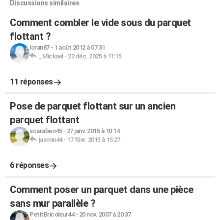
Discussions similaires
Comment combler le vide sous du parquet
flottant ?
loran87
-
1 août 2012 à 07:31
_Mickael
-
22 déc. 2025 à 11:15
11 réponses
Pose de parquet flottant sur un ancien
parquet flottant
scarabeo45
-
27 janv. 2015 à 10:14
jasmin44
-
17 févr. 2015 à 15:27
6 réponses
Comment poser un parquet dans une pièce
sans mur parallèle ?
PetitBricoleur44
-
20 nov. 2007 à 20:37