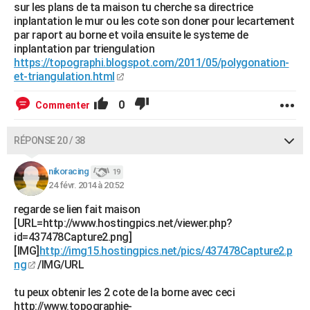
sur les plans de ta maison tu cherche sa directrice
inplantation le mur ou les cote son doner pour lecartement
par raport au borne et voila ensuite le systeme de
inplantation par triengulation
https://topographi.blogspot.com/2011/05/polygonation-
et-triangulation.html
0
Commenter
RÉPONSE 20 / 38
nikoracing
19
24 févr. 2014 à 20:52
regarde se lien fait maison
[URL=http://www.hostingpics.net/viewer.php?
id=437478Capture2.png]
[IMG]
http://img15.hostingpics.net/pics/437478Capture2.p
ng
/IMG/URL
tu peux obtenir les 2 cote de la borne avec ceci
http://www.topographie-