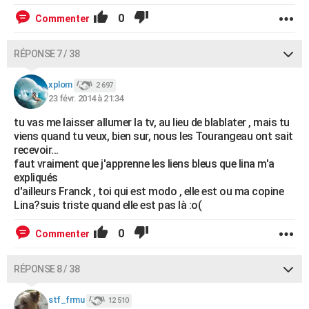
0
Commenter
RÉPONSE 7 / 38
xplom
2 697
23 févr. 2014 à 21:34
tu vas me laisser allumer la tv, au lieu de blablater , mais tu
viens quand tu veux, bien sur, nous les Tourangeau ont sait
recevoir...
faut vraiment que j'apprenne les liens bleus que lina m'a
expliqués
d'ailleurs Franck , toi qui est modo , elle est ou ma copine
Lina?suis triste quand elle est pas là :o(
0
Commenter
RÉPONSE 8 / 38
stf_frmu
12 510