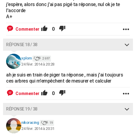
j'espère, alors donc j'ai pas pigé ta réponse, nul ok je te
l'accorde
A+
0
Commenter
RÉPONSE 18 / 38
xplom
2 697
24 févr. 2014 à 20:28
ah je suis en train de piger ta réponse , mais j'ai toujours
ces arbres qui m'empêchent de mesurer et calculer
0
Commenter
RÉPONSE 19 / 38
nikoracing
19
24 févr. 2014 à 20:31