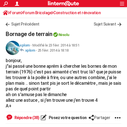
ACTUALITÉS
Forum
Forum Bricolage
Connexion
Construction et rénovation
S'inscrire
Rechercher
Société
Education
Villes
Politique
Faits Divers
Monde
+
SPORT
Sujet Précédent
Sujet Suivant
Football
Cyclisme
Forum
Coupe du monde 2026
Tennis
Rugby
CULTURE
Bornage de terrain
Résolu
TNT
Cinéma
Musique
Programme TV
Streaming
Sorties cinéma
+
FINANCE
xplom
-
Modifié le 23 févr. 2014 à 18:51
xplom
-
25 févr. 2014 à 18:18
Impôts
Immobilier
Banque
Crédit
Retraite
Epargne
Risques naturels par ville
Assurance
AUTO
bonjour,
Réserver un essai
Berlines
Forum auto
Essais
Citadines
SUV
+
HIGH-TECH
j"ai passé une bonne aprém à chercher les bornes de mon
terrain (1976) c'est pas aimanté c'est truc là? que je puisse
Meilleur smartphone
Ordinateurs
Guide high-tech
Mobiles
Internet
Jeux vidéo
+
BRICOLAGE
les trouver à la poêle à frire, ou une autres combine, j'ai le
plan mais .. sinon tant pis je sort le décamètre , mais je sais
Aménagement intérieur
Cuisine
Jardinage
+
Forum
Extérieur
Salle de bains
Rangement
WEEK-END
pas de quel point partir
ah on s'amuse pas le dimanche
Escapades
Expositions
Week-end nature
Guides de France
Patrimoine
Musées
+
LIFESTYLE
allez une astuce , si j'en trouve une j'en trouve 4
A+
Bien-être
Mode
+
Art de vivre
Loisirs
Modes de vie
SANTE
Répondre (38)
Posez votre question
Partager
Guide de la santé
Médicaments
+
Alimentation
Maladies
Sommeil
VOYAGE