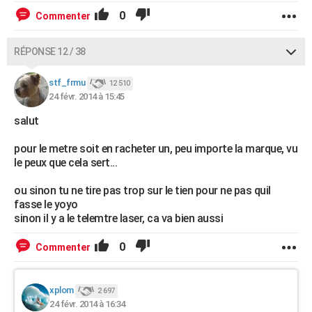
0
Commenter
RÉPONSE 12 / 38
stf_frmu
12 510
24 févr. 2014 à 15:45
salut
pour le metre soit en racheter un, peu importe la marque, vu
le peux que cela sert...
ou sinon tu ne tire pas trop sur le tien pour ne pas quil
fasse le yoyo
sinon il y a le telemtre laser, ca va bien aussi
0
Commenter
xplom
2 697
24 févr. 2014 à 16:34