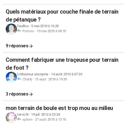
Quels matériaux pour couche finale de terrain
de pétanque ?
feuillou
-
5 mai 2010 à 16:20
Patsso
-
10 mai 2020 à 08:10
9 réponses
Comment fabriquer une traçeuse pour terrain
de foot ?
Utilisateur anonyme
-
14 août 2010 à 07:30
Charly
-
15 sept. 2018 à 19:30
3 réponses
mon terrain de boule est trop mou au milieu
terschi
-
19 juil. 2012 à 23:24
xplom
-
27 août 2015 à 13:10