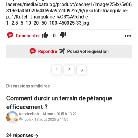
laser.eu/media/catalog/product/cache/1/image/254x/5e06
319eda06f020e43594a9c230972d/k/u/kutch-triangulaire-
p_1/Kutch-triangulaire-%C3%A9chelle-
1_2.5_5_10_20_50_100-450025-33.jpg
0
Commenter
Répondre
Posez votre question
1
2
Discussions similaires
Comment durcir un terrain de pétanque
efficacement ?
Antoinebob
-
14 mars 2015 à 13:22
Lola
-
18 août 2025 à 14:56
24 réponses