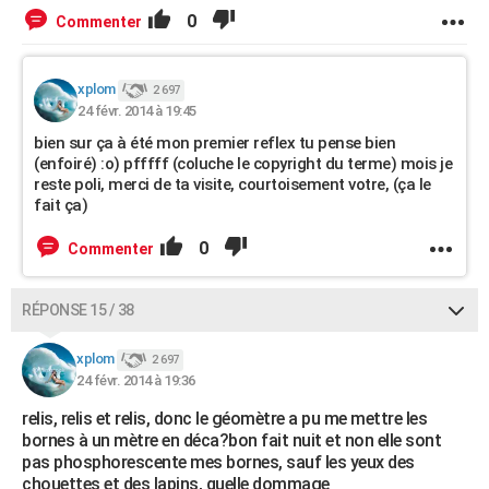
0
Commenter
xplom
2 697
24 févr. 2014 à 19:45
bien sur ça à été mon premier reflex tu pense bien
(enfoiré) :o) pfffff (coluche le copyright du terme) mois je
reste poli, merci de ta visite, courtoisement votre, (ça le
fait ça)
0
Commenter
RÉPONSE 15 / 38
xplom
2 697
24 févr. 2014 à 19:36
relis, relis et relis, donc le géomètre a pu me mettre les
bornes à un mètre en déca?bon fait nuit et non elle sont
pas phosphorescente mes bornes, sauf les yeux des
chouettes et des lapins, quelle dommage