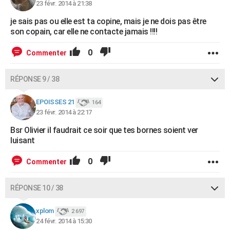
23 févr. 2014 à 21:38
je sais pas ou elle est ta copine, mais je ne dois pas être
son copain, car elle ne contacte jamais !!!!
0
Commenter
RÉPONSE 9 / 38
EPOISSES 21
164
23 févr. 2014 à 22:17
Bsr Olivier il faudrait ce soir que tes bornes soient ver
luisant
0
Commenter
RÉPONSE 10 / 38
xplom
2 697
24 févr. 2014 à 15:30