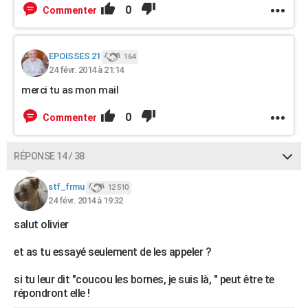
0
Commenter
EPOISSES 21
164
24 févr. 2014 à 21:14
merci tu as mon mail
0
Commenter
RÉPONSE 14 / 38
stf_frmu
12 510
24 févr. 2014 à 19:32
salut olivier
et as tu essayé seulement de les appeler ?
si tu leur dit "coucou les bornes, je suis là, " peut être te
répondront elle !