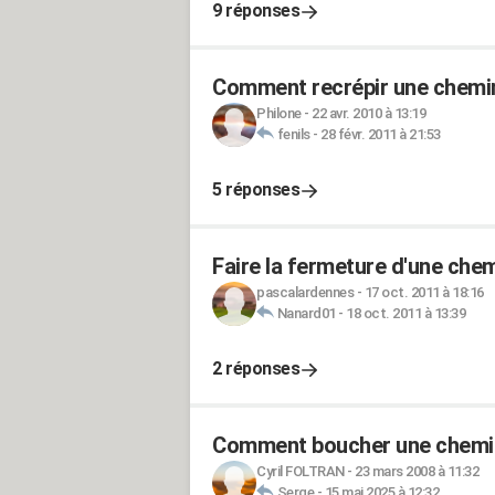
9 réponses
Comment recrépir une chemin
Philone
-
22 avr. 2010 à 13:19
fenils
-
28 févr. 2011 à 21:53
5 réponses
Faire la fermeture d'une che
pascalardennes
-
17 oct. 2011 à 18:16
Nanard01
-
18 oct. 2011 à 13:39
2 réponses
Comment boucher une chemin
Cyril FOLTRAN
-
23 mars 2008 à 11:32
Serge
-
15 mai 2025 à 12:32