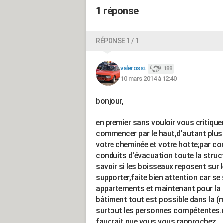
1 réponse
RÉPONSE 1 / 1
valerossi.
188
10 mars 2014 à 12:40
bonjour,
en premier sans vouloir vous critiqu
commencer par le haut,d'autant plus 
votre cheminée et votre hotte;par co
conduits d'évacuation toute la struct
savoir si les boisseaux reposent sur l
supporter,faite bien attention car se
appartements et maintenant pour la fai
bâtiment tout est possible dans la (
surtout les personnes compétentes.da
faudrait que vous vous rapprochez