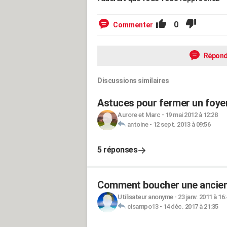
0
Commenter
Répond
Discussions similaires
Astuces pour fermer un foye
Aurore et Marc
-
19 mai 2012 à 12:28
antoine
-
12 sept. 2013 à 09:56
5 réponses
Comment boucher une ancienn
Utilisateur anonyme
-
23 janv. 2011 à 16
cisampo13
-
14 déc. 2017 à 21:35