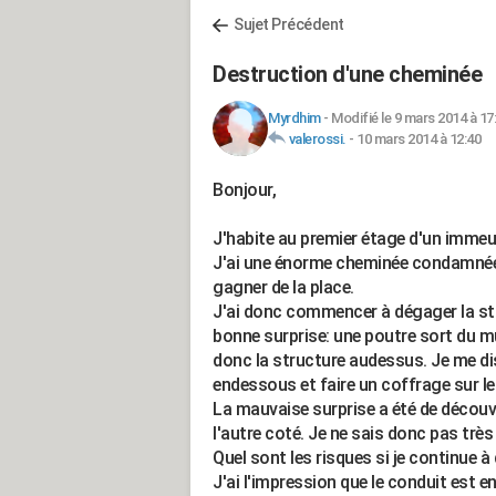
Sujet Précédent
Destruction d'une cheminée
Myrdhim
-
Modifié le 9 mars 2014 à 17
valerossi.
-
10 mars 2014 à 12:40
Bonjour,
J'habite au premier étage d'un immeu
J'ai une énorme cheminée condamnée 
gagner de la place.
J'ai donc commencer à dégager la stru
bonne surprise: une poutre sort du mu
donc la structure audessus. Je me dis
endessous et faire un coffrage sur l
La mauvaise surprise a été de découvr
l'autre coté. Je ne sais donc pas trè
Quel sont les risques si je continue à 
J'ai l'impression que le conduit est e