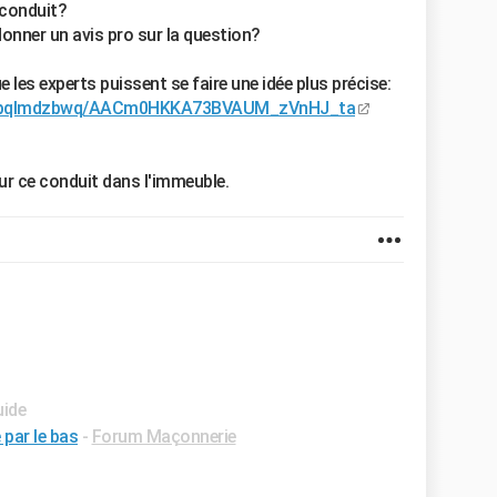
u conduit?
onner un avis pro sur la question?
e les experts puissent se faire une idée plus précise:
fp7pqlmdzbwq/AACm0HKKA73BVAUM_zVnHJ_ta
sur ce conduit dans l'immeuble.
uide
par le bas
-
Forum Maçonnerie