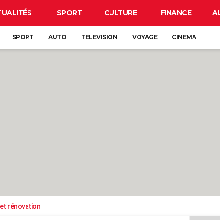
TUALITÉS
SPORT
CULTURE
FINANCE
A
SPORT
AUTO
TELEVISION
VOYAGE
CINEMA
et rénovation