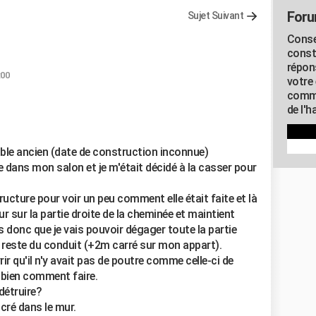
Foru
Sujet Suivant
Conse
const
répon
:00
votre 
commu
de l'h
ble ancien (date de construction inconnue)
dans mon salon et je m'était décidé à la casser pour
cture pour voir un peu comment elle était faite et là
r sur la partie droite de la cheminée et maintient
 donc que je vais pouvoir dégager toute la partie
e reste du conduit (+2m carré sur mon appart).
ir qu'il n'y avait pas de poutre comme celle-ci de
s bien comment faire.
détruire?
ncré dans le mur.