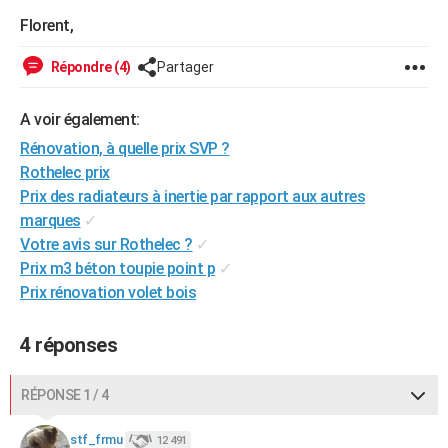
City break
Voyage de noces
Climat
Destinations
Voyage nature
Forum
+
Florent,
PHOTO
GUIDES D'ACHAT
Répondre (4)
Partager
BONS PLANS
A voir également:
CARTE DE VOEUX
Rénovation, à quelle prix SVP ?
Rothelec prix
Carte Bonne année
Carte Pâques
Carte de Noël
Carte Saint-Valentin
Carte d'anniversaire
DICTIONNAIRE
Prix des radiateurs à inertie par rapport aux autres
marques
✓
Biographies
Expressions
Dictionnaire
Citations
Proverbes
PROGRAMME TV
Votre avis sur Rothelec ?
✓
COPAINS D'AVANT
Prix m3 béton toupie point p
✓
Prix rénovation volet bois
Se connecter
Collèges
Universités
Service militaire
S'inscrire
Lycées
Primaires
Entreprises
Avis de recherche
AVIS DE DÉCÈS
4 réponses
FORUM
Lifestyle
Sport
Television
Cinema
Bricolage
Culture
Auto
Voyage
RÉPONSE 1 / 4
stf_frmu
12 491