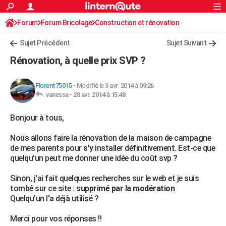
ACTUALITÉS
Forum
Forum Bricolage
Connexion
Construction et rénovation
S'inscrire
Rechercher
Société
Education
Villes
Politique
Faits Divers
Monde
+
SPORT
Charpente, toiture, combles
Sujet Précédent
Sujet Suivant
Football
Cyclisme
Forum
Coupe du monde 2026
Tennis
Rugby
CULTURE
Rénovation, à quelle prix SVP ?
TNT
Cinéma
Musique
Programme TV
Streaming
Sorties cinéma
+
FINANCE
Florent75015
-
Modifié le 3 avr. 2014 à 09:26
Impôts
Immobilier
Banque
Crédit
Retraite
Epargne
Risques naturels par ville
Assurance
AUTO
vanessa -
28 avr. 2014 à 15:48
Réserver un essai
Berlines
Forum auto
Essais
Citadines
SUV
+
HIGH-TECH
Bonjour à tous,
Meilleur smartphone
Ordinateurs
Guide high-tech
Mobiles
Internet
Jeux vidéo
+
BRICOLAGE
Nous allons faire la rénovation de la maison de campagne
de mes parents pour s'y installer définitivement. Est-ce que
Aménagement intérieur
Cuisine
Jardinage
+
Forum
Extérieur
Salle de bains
Rangement
WEEK-END
quelqu'un peut me donner une idée du coût svp ?
Escapades
Expositions
Week-end nature
Guides de France
Patrimoine
Musées
+
LIFESTYLE
Sinon, j'ai fait quelques recherches sur le web et je suis
tombé sur ce site : s
upprimé par la modération
Bien-être
Mode
+
Art de vivre
Loisirs
Modes de vie
SANTE
Quelqu'un l'a déjà utilisé ?
Guide de la santé
Médicaments
+
Alimentation
Maladies
Sommeil
VOYAGE
Merci pour vos réponses !!