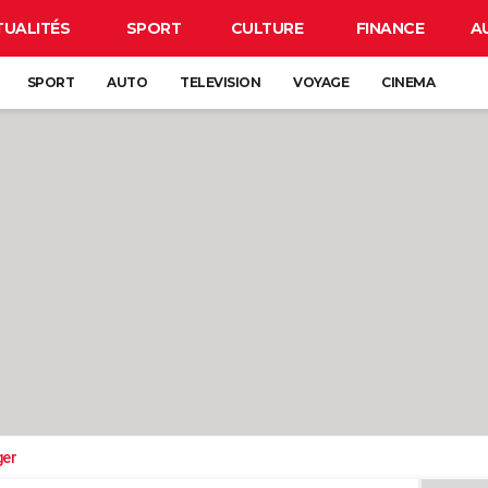
TUALITÉS
SPORT
CULTURE
FINANCE
A
SPORT
AUTO
TELEVISION
VOYAGE
CINEMA
ger