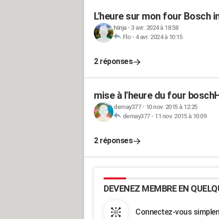
L'heure sur mon four Bosch i
Ninja
-
3 avr. 2024 à 18:58
Flo
-
4 avr. 2024 à 10:15
2 réponses
mise à l'heure du four bosc
demay377
-
10 nov. 2015 à 12:25
demay377
-
11 nov. 2015 à 10:09
2 réponses
DEVENEZ MEMBRE EN QUELQ
Connectez-vous simpleme