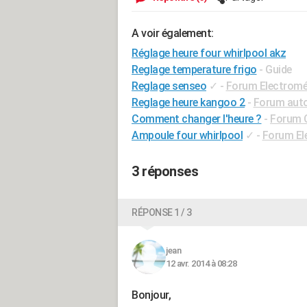
A voir également:
Réglage heure four whirlpool akz
Reglage temperature frigo
- Guide
Reglage senseo
✓
-
Forum Electrom
Reglage heure kangoo 2
-
Forum auto
Comment changer l'heure ?
-
Forum C
Ampoule four whirlpool
✓
-
Forum El
3 réponses
RÉPONSE 1 / 3
jean
12 avr. 2014 à 08:28
Bonjour,