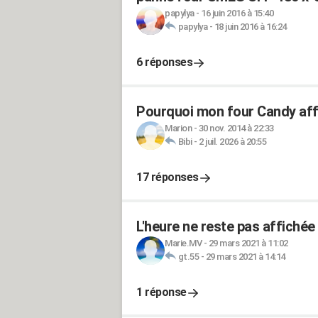
papylya
-
16 juin 2016 à 15:40
papylya
-
18 juin 2016 à 16:24
6 réponses
Pourquoi mon four Candy affi
Marion
-
30 nov. 2014 à 22:33
Bibi
-
2 juil. 2026 à 20:55
17 réponses
L'heure ne reste pas affiché
Marie.MV
-
29 mars 2021 à 11:02
gt.55
-
29 mars 2021 à 14:14
1 réponse