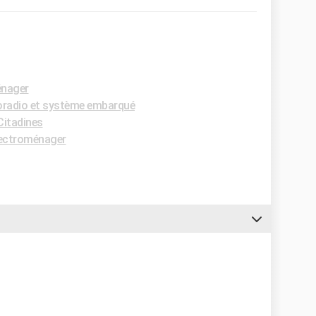
énager
radio et système embarqué
itadines
ectroménager