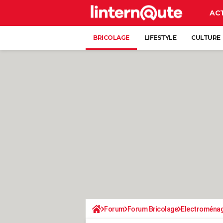
AC
BRICOLAGE
LIFESTYLE
CULTURE
Forum
Forum Bricolage
Electroména