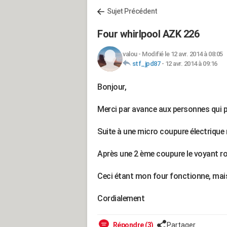
Sujet Précédent
Four whirlpool AZK 226
valou
-
Modifié le 12 avr. 2014 à 08:05
stf_jpd87
-
12 avr. 2014 à 09:16
Bonjour,
Merci par avance aux personnes qui 
Suite à une micro coupure électrique 
Après une 2 ème coupure le voyant rou
Ceci étant mon four fonctionne, mais
Cordialement
Répondre (3)
Partager