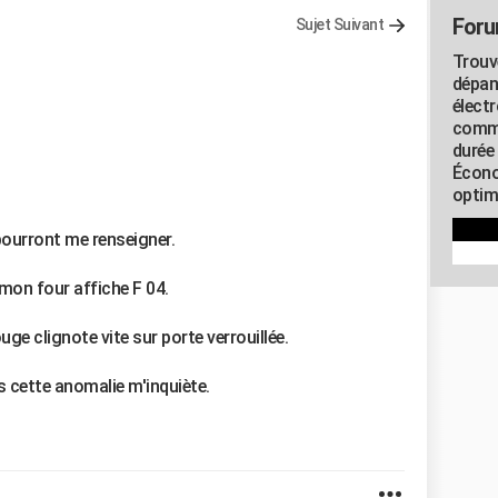
Foru
Sujet Suivant
Trouv
dépan
élect
commu
durée
Écono
optimi
pourront me renseigner.
mon four affiche F 04.
ge clignote vite sur porte verrouillée.
 cette anomalie m'inquiète.