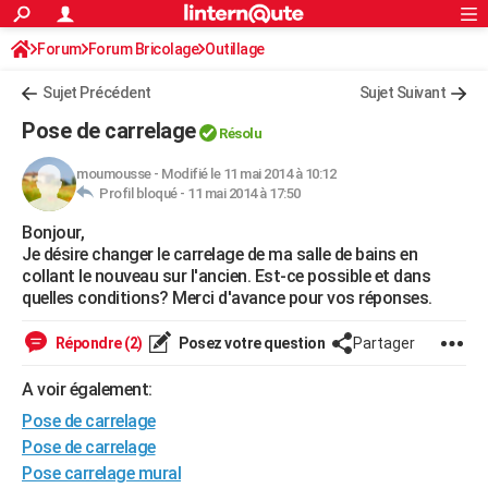
ACTUALITÉS
Forum
Forum Bricolage
Connexion
Outillage
S'inscrire
Rechercher
Société
Education
Villes
Politique
Faits Divers
Monde
+
SPORT
Sujet Précédent
Sujet Suivant
Football
Cyclisme
Forum
Coupe du monde 2026
Tennis
Rugby
CULTURE
Pose de carrelage
Résolu
TNT
Cinéma
Musique
Programme TV
Streaming
Sorties cinéma
+
FINANCE
moumousse
-
Modifié le 11 mai 2014 à 10:12
Profil bloqué -
11 mai 2014 à 17:50
Impôts
Immobilier
Banque
Crédit
Retraite
Epargne
Risques naturels par ville
Assurance
AUTO
Bonjour,
Réserver un essai
Berlines
Forum auto
Essais
Citadines
SUV
+
HIGH-TECH
Je désire changer le carrelage de ma salle de bains en
collant le nouveau sur l'ancien. Est-ce possible et dans
Meilleur smartphone
Ordinateurs
Guide high-tech
Mobiles
Internet
Jeux vidéo
+
BRICOLAGE
quelles conditions? Merci d'avance pour vos réponses.
Aménagement intérieur
Cuisine
Jardinage
+
Forum
Extérieur
Salle de bains
Rangement
WEEK-END
Répondre (2)
Posez votre question
Partager
Escapades
Expositions
Week-end nature
Guides de France
Patrimoine
Musées
+
LIFESTYLE
A voir également:
Pose de carrelage
Bien-être
Mode
+
Art de vivre
Loisirs
Modes de vie
SANTE
Pose de carrelage
Guide de la santé
Médicaments
+
Alimentation
Maladies
Sommeil
VOYAGE
Pose carrelage mural