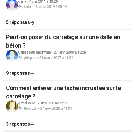
oana
-
4 juin 2011 à 10:29
Lolo
-
16 août 2019 à 08:19
5 réponses
Peut-on poser du carrelage sur une dalle en
béton ?
Utilisateur anonyme
-
27 janv. 2009 à 13:28
philippe
-
21 mars 2017 à 11:21
9 réponses
Comment enlever une tache incrustée sur le
carrelage ?
gazel1012
-
28 mai 2014 à 22:38
Ricotalu
-
24 nov. 2025 à 11:31
3 réponses