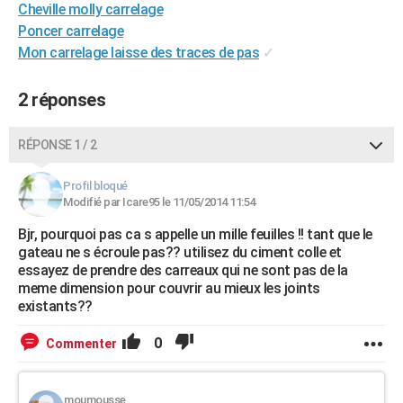
Cheville molly carrelage
City break
Voyage de noces
Climat
Destinations
Voyage nature
Forum
+
PHOTO
Poncer carrelage
Mon carrelage laisse des traces de pas
✓
GUIDES D'ACHAT
BONS PLANS
2 réponses
CARTE DE VOEUX
RÉPONSE 1 / 2
Carte Bonne année
Carte Pâques
Carte de Noël
Carte Saint-Valentin
Carte d'anniversaire
DICTIONNAIRE
Profil bloqué
Biographies
Expressions
Dictionnaire
Citations
Proverbes
Modifié par Icare95 le 11/05/2014 11:54
PROGRAMME TV
Bjr, pourquoi pas ca s appelle un mille feuilles !! tant que le
COPAINS D'AVANT
gateau ne s écroule pas?? utilisez du ciment colle et
essayez de prendre des carreaux qui ne sont pas de la
Se connecter
Collèges
Universités
Service militaire
S'inscrire
Lycées
Primaires
Entreprises
Avis de recherche
AVIS DE DÉCÈS
meme dimension pour couvrir au mieux les joints
existants??
FORUM
0
Commenter
Lifestyle
Sport
Television
Cinema
Bricolage
Culture
Auto
Voyage
moumousse