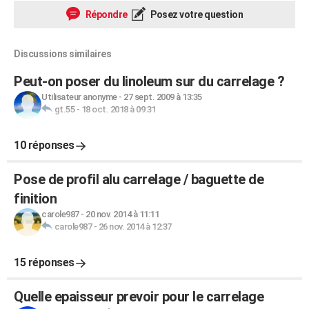
Répondre
Posez votre question
Discussions similaires
Peut-on poser du linoleum sur du carrelage ?
Utilisateur anonyme
-
27 sept. 2009 à 13:35
gt.55
-
18 oct. 2018 à 09:31
10 réponses
Pose de profil alu carrelage / baguette de
finition
carole987
-
20 nov. 2014 à 11:11
carole987
-
26 nov. 2014 à 12:37
15 réponses
Quelle epaisseur prevoir pour le carrelage