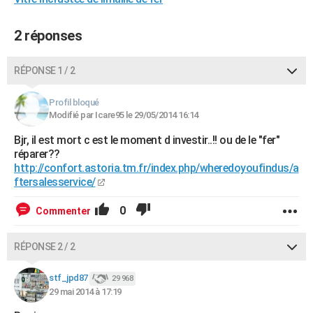
City break
Voyage de noces
Climat
Destinations
Voyage nature
Forum
+
PHOTO
2 réponses
GUIDES D'ACHAT
RÉPONSE 1 / 2
BONS PLANS
CARTE DE VOEUX
Profil bloqué
Modifié par Icare95 le 29/05/2014 16:14
Carte Bonne année
Carte Pâques
Carte de Noël
Carte Saint-Valentin
Carte d'anniversaire
DICTIONNAIRE
Bjr, il est mort c est le moment d investir..!! ou de le "fer"
réparer??
Biographies
Expressions
Dictionnaire
Citations
Proverbes
PROGRAMME TV
http://confort.astoria.tm.fr/index.php/wheredoyoufindus/a
ftersalesservice/
COPAINS D'AVANT
0
Commenter
Se connecter
Collèges
Universités
Service militaire
S'inscrire
Lycées
Primaires
Entreprises
Avis de recherche
AVIS DE DÉCÈS
FORUM
RÉPONSE 2 / 2
Lifestyle
Sport
Television
Cinema
Bricolage
Culture
Auto
Voyage
stf_jpd87
29 968
29 mai 2014 à 17:19