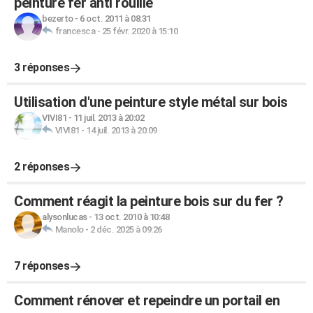
peinture fer anti rouille
bezerto
-
6 oct. 2011 à 08:31
francesca
-
25 févr. 2020 à 15:10
3 réponses
Utilisation d'une peinture style métal sur bois
VIVI81
-
11 juil. 2013 à 20:02
VIVI81
-
14 juil. 2013 à 20:09
2 réponses
Comment réagit la peinture bois sur du fer ?
alysonlucas
-
13 oct. 2010 à 10:48
Manolo
-
2 déc. 2025 à 09:26
7 réponses
Comment rénover et repeindre un portail en