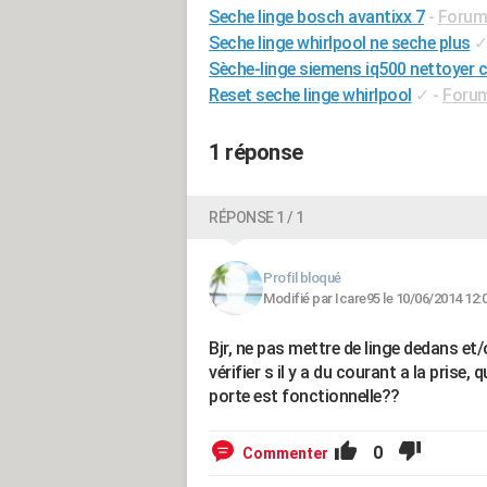
Seche linge bosch avantixx 7
-
Forum
Seche linge whirlpool ne seche plus
Sèche-linge siemens iq500 nettoyer 
Reset seche linge whirlpool
✓
-
Forum
1 réponse
RÉPONSE 1 / 1
Profil bloqué
Modifié par Icare95 le 10/06/2014 12:
Bjr, ne pas mettre de linge dedans et
vérifier s il y a du courant a la prise
porte est fonctionnelle??
0
Commenter