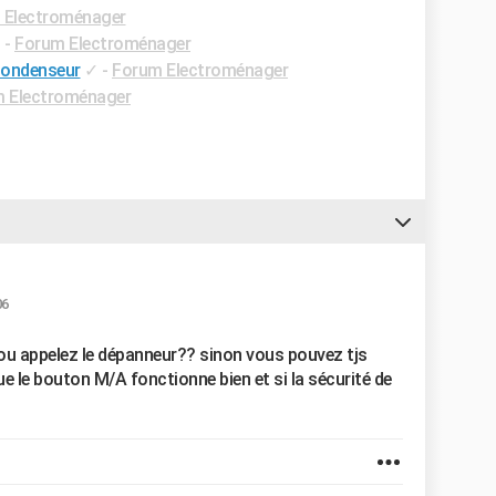
 Electroménager
✓
-
Forum Electroménager
condenseur
✓
-
Forum Electroménager
 Electroménager
06
/ou appelez le dépanneur?? sinon vous pouvez tjs
, que le bouton M/A fonctionne bien et si la sécurité de