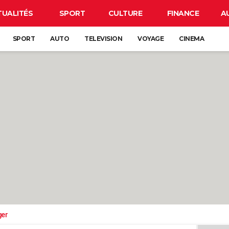
TUALITÉS
SPORT
CULTURE
FINANCE
A
SPORT
AUTO
TELEVISION
VOYAGE
CINEMA
ger