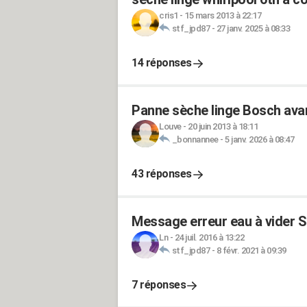
cris1
-
15 mars 2013 à 22:17
stf_jpd87
-
27 janv. 2025 à 08:33
14 réponses
Panne sèche linge Bosch avan
Louve
-
20 juin 2013 à 18:11
_bonnannee
-
5 janv. 2026 à 08:47
43 réponses
Message erreur eau à vider 
Ln
-
24 juil. 2016 à 13:22
stf_jpd87
-
8 févr. 2021 à 09:39
7 réponses