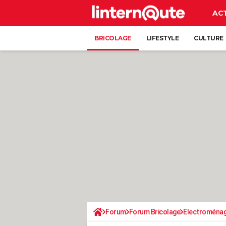
AC
BRICOLAGE
LIFESTYLE
CULTURE
Forum
Forum Bricolage
Electroména