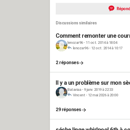
Répond
Discussions similaires
Comment remonter une courro
lenozar96
-
11 oct. 2014 à 18:04
lenozar96
-
12 oct. 2014 à 10:17
2 réponses
Il y a un problème sur mon sè
Bataviaa
-
9 janv. 2019 à 22:33
Vincent
-
12 mai 2026 à 20:00
29 réponses
séche linge whirlpool 6th à 