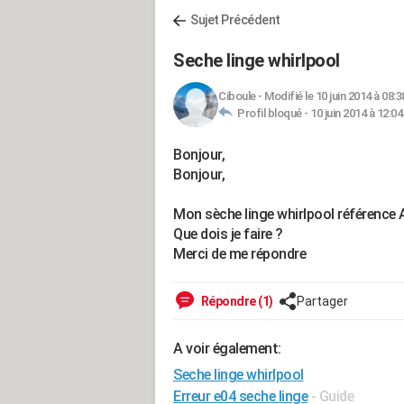
Sujet Précédent
Seche linge whirlpool
Ciboule
-
Modifié le 10 juin 2014 à 08:3
Profil bloqué -
10 juin 2014 à 12:04
Bonjour,
Bonjour,
Mon sèche linge whirlpool référence A
Que dois je faire ?
Merci de me répondre
Répondre (1)
Partager
A voir également:
Seche linge whirlpool
Erreur e04 seche linge
- Guide