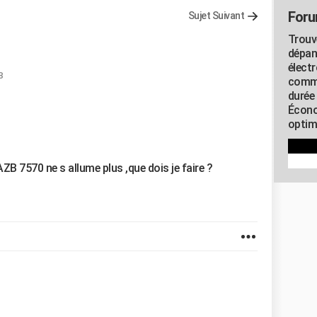
Foru
Sujet Suivant
Trouv
dépan
élect
8
commu
durée
Écono
optimi
ZB 7570 ne s allume plus ,que dois je faire ?