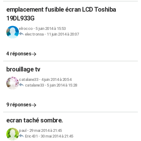
emplacement fusible écran LCD Toshiba
19DL933G
elrocco
-
5 juin 2014 à 15:53
electronsa
-
11 juin 2014 à 20:07
4 réponses
brouillage tv
catalane33
-
4 juin 2014 à 20:54
catalane33
-
5 juin 2014 à 15:28
9 réponses
ecran taché sombre.
paul
-
29 mai 2014 à 21:45
Eric431
-
30 mai 2014 à 21:45