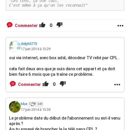
"Les cons, ça ose tout.
C'est même à ça qu'on les reconnait"
0
Commenter
delph5773
17 juin 2014 à 13:29
oui via internet, avec box adsl, décodeur TV relié par CPL .
cela fait deux ans que je suis dans cet appart et ça doit
bien faire 6 mois que ça traîne ce problème.
0
Commenter
blux
349
17 juin 2014 à 13:38
Le problème date du début de l'abonnement ou est-il venu
après ?
As-tu essayé de brancher la la télé sans CPL ?