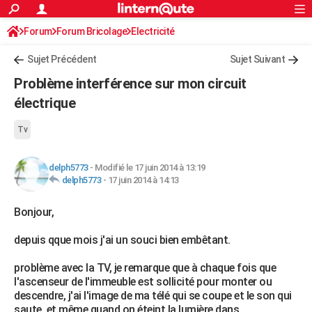
ACTUALITÉS
Forum
Forum Bricolage
Connexion
Electricité
S'inscrire
Rechercher
Société
Education
Villes
Politique
Faits Divers
Monde
+
SPORT
Sujet Précédent
Sujet Suivant
Football
Cyclisme
Forum
Coupe du monde 2026
Tennis
Rugby
CULTURE
Problème interférence sur mon circuit
TNT
Cinéma
Musique
Programme TV
Streaming
Sorties cinéma
+
électrique
FINANCE
Impôts
Immobilier
Banque
Crédit
Retraite
Epargne
Risques naturels par ville
Assurance
AUTO
Tv
Réserver un essai
Berlines
Forum auto
Essais
Citadines
SUV
+
HIGH-TECH
delph5773
-
Modifié le 17 juin 2014 à 13:19
delph5773
-
17 juin 2014 à 14:13
Meilleur smartphone
Ordinateurs
Guide high-tech
Mobiles
Internet
Jeux vidéo
+
BRICOLAGE
Bonjour,
Aménagement intérieur
Cuisine
Jardinage
+
Forum
Extérieur
Salle de bains
Rangement
WEEK-END
depuis qque mois j'ai un souci bien embêtant.
Escapades
Expositions
Week-end nature
Guides de France
Patrimoine
Musées
+
LIFESTYLE
problème avec la TV, je remarque que à chaque fois que
Bien-être
Mode
+
Art de vivre
Loisirs
Modes de vie
SANTE
l'ascenseur de l'immeuble est sollicité pour monter ou
descendre, j'ai l'image de ma télé qui se coupe et le son qui
Guide de la santé
Médicaments
+
Alimentation
Maladies
Sommeil
VOYAGE
saute, et même quand on éteint la lumière dans