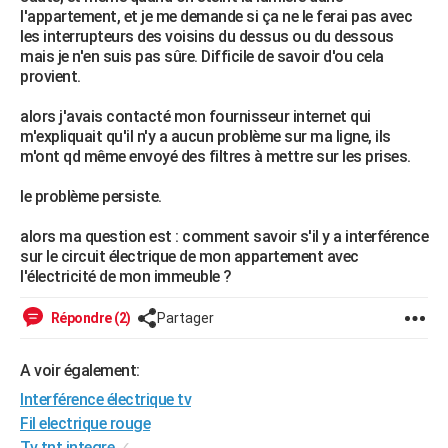
l'appartement, et je me demande si ça ne le ferai pas avec
City break
Voyage de noces
Climat
Destinations
Voyage nature
Forum
+
PHOTO
les interrupteurs des voisins du dessus ou du dessous
mais je n'en suis pas sûre. Difficile de savoir d'ou cela
GUIDES D'ACHAT
provient.
BONS PLANS
alors j'avais contacté mon fournisseur internet qui
m'expliquait qu'il n'y a aucun problème sur ma ligne, ils
CARTE DE VOEUX
m'ont qd même envoyé des filtres à mettre sur les prises.
Carte Bonne année
Carte Pâques
Carte de Noël
Carte Saint-Valentin
Carte d'anniversaire
DICTIONNAIRE
le problème persiste.
Biographies
Expressions
Dictionnaire
Citations
Proverbes
PROGRAMME TV
alors ma question est : comment savoir s'il y a interférence
sur le circuit électrique de mon appartement avec
COPAINS D'AVANT
l'électricité de mon immeuble ?
Se connecter
Collèges
Universités
Service militaire
S'inscrire
Lycées
Primaires
Entreprises
Avis de recherche
AVIS DE DÉCÈS
Répondre (2)
Partager
FORUM
A voir également:
Lifestyle
Sport
Television
Cinema
Bricolage
Culture
Auto
Voyage
Interférence électrique tv
Fil electrique rouge
Tv tnt integre
✓