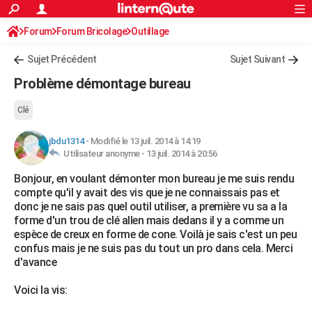
ACTUALITÉS
Forum
Forum Bricolage
Connexion
Outillage
S'inscrire
Rechercher
Société
Education
Villes
Politique
Faits Divers
Monde
+
SPORT
Sujet Précédent
Sujet Suivant
Football
Cyclisme
Forum
Coupe du monde 2026
Tennis
Rugby
CULTURE
Problème démontage bureau
TNT
Cinéma
Musique
Programme TV
Streaming
Sorties cinéma
+
FINANCE
Clé
Impôts
Immobilier
Banque
Crédit
Retraite
Epargne
Risques naturels par ville
Assurance
AUTO
jbdu1314
-
Modifié le 13 juil. 2014 à 14:19
Utilisateur anonyme -
13 juil. 2014 à 20:56
Réserver un essai
Berlines
Forum auto
Essais
Citadines
SUV
+
HIGH-TECH
Bonjour, en voulant démonter mon bureau je me suis rendu
Meilleur smartphone
Ordinateurs
Guide high-tech
Mobiles
Internet
Jeux vidéo
+
BRICOLAGE
compte qu'il y avait des vis que je ne connaissais pas et
donc je ne sais pas quel outil utiliser, a première vu sa a la
Aménagement intérieur
Cuisine
Jardinage
+
Forum
Extérieur
Salle de bains
Rangement
WEEK-END
forme d'un trou de clé allen mais dedans il y a comme un
espèce de creux en forme de cone. Voilà je sais c'est un peu
Escapades
Expositions
Week-end nature
Guides de France
Patrimoine
Musées
+
LIFESTYLE
confus mais je ne suis pas du tout un pro dans cela. Merci
d'avance
Bien-être
Mode
+
Art de vivre
Loisirs
Modes de vie
SANTE
Voici la vis:
Guide de la santé
Médicaments
+
Alimentation
Maladies
Sommeil
VOYAGE