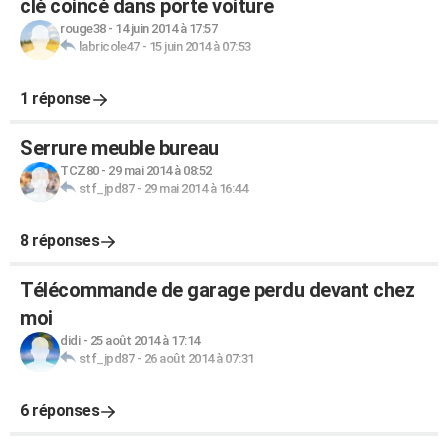
clé coincé dans porte voiture
rouge38
-
14 juin 2014 à 17:57
labricole47
-
15 juin 2014 à 07:53
1 réponse
Serrure meuble bureau
TCZ80
-
29 mai 2014 à 08:52
stf_jpd87
-
29 mai 2014 à 16:44
8 réponses
Télécommande de garage perdu devant chez
moi
didi
-
25 août 2014 à 17:14
stf_jpd87
-
26 août 2014 à 07:31
6 réponses