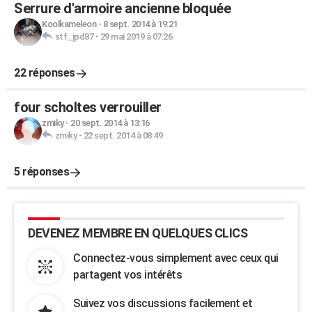
Serrure d'armoire ancienne bloquée
Koolkameleon
-
8 sept. 2014 à 19:21
stf_jpd87
-
29 mai 2019 à 07:26
22 réponses
four scholtes verrouiller
zmiky
-
20 sept. 2014 à 13:16
zmiky
-
22 sept. 2014 à 08:49
5 réponses
DEVENEZ MEMBRE EN QUELQUES CLICS
Connectez-vous simplement avec ceux qui
partagent vos intérêts
Suivez vos discussions facilement et