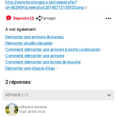
http://www.hostingpics.net/viewer.php?
City break
Voyage de noces
Climat
Destinations
Voyage nature
Forum
+
PHOTO
id=402909Screenshot20140713130925.png
GUIDES D'ACHAT
Répondre (2)
Partager
BONS PLANS
A voir également:
Demonter une armoire de bureau
CARTE DE VOEUX
Démonter douille clipsable
✓
Carte Bonne année
Carte Pâques
Carte de Noël
Carte Saint-Valentin
Carte d'anniversaire
DICTIONNAIRE
Comment démonter une armoire à porte coulissante
✓
Comment démonter une armoire
✓
Biographies
Expressions
Dictionnaire
Citations
Proverbes
PROGRAMME TV
Comment démonter une bonde de douche
Démonter une chasse d'eau
✓
COPAINS D'AVANT
Se connecter
Collèges
Universités
Service militaire
S'inscrire
Lycées
Primaires
Entreprises
Avis de recherche
AVIS DE DÉCÈS
2 réponses
FORUM
RÉPONSE 1 / 2
Lifestyle
Sport
Television
Cinema
Bricolage
Culture
Auto
Voyage
Utilisateur anonyme
13 juil. 2014 à 15:34