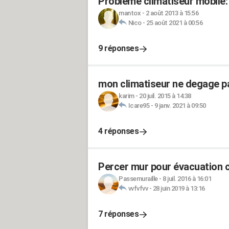
Problème climatiseur mobile:
mantox
-
2 août 2013 à 15:56
Nico
-
25 août 2021 à 00:56
9 réponses
mon climatiseur ne degage pas
karim
-
20 juil. 2015 à 14:38
Icare95
-
9 janv. 2021 à 09:50
4 réponses
Percer mur pour évacuation c
Passemuraille
-
8 juil. 2016 à 16:01
vvfvfvv
-
28 juin 2019 à 13:16
7 réponses