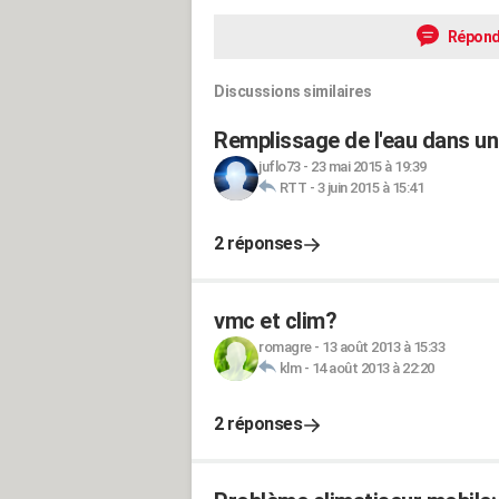
Répond
Discussions similaires
Remplissage de l'eau dans un
juflo73
-
23 mai 2015 à 19:39
RTT
-
3 juin 2015 à 15:41
2 réponses
vmc et clim?
romagre
-
13 août 2013 à 15:33
klm
-
14 août 2013 à 22:20
2 réponses