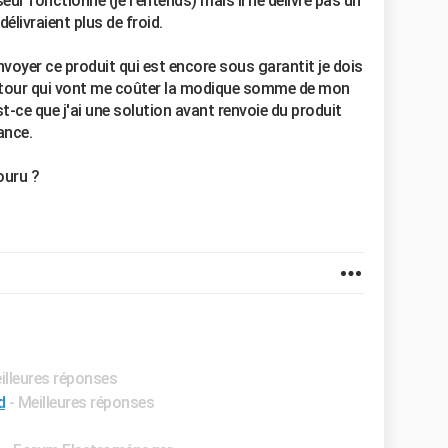
ur fonctionne (je l'entends) mais il ne délivre pas un
élivraient plus de froid.
voyer ce produit qui est encore sous garantit je dois
-retour qui vont me coûter la modique somme de mon
t-ce que j'ai une solution avant renvoie du produit
ance.
ouru ?
illeures réponses
d
- Meilleures réponses