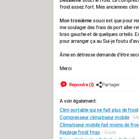
Deuxième
souci le froid. Le compresse
froid assez fort. Mes anciennes clim d
Mon troisième
souci est que pour ren
me soulager des frais de port aller
bras gauche et de quelques orteils. Es
pour arranger ça au Sui-je foutu d'av
Âme en détresse demande d'être sec
Merci
Répondre (2)
Partager
A voir également:
Clim portable qui ne fait plus de froid
Compresseur climatiseur mobile
- Me
Climatiseur mobile fait moins de froi
Reglage froid frigo
- Guide