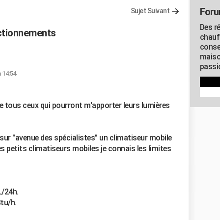
Foru
Sujet Suivant
Des r
ctionnements
chauf
conse
maiso
passio
 14:54
e tous ceux qui pourront m'apporter leurs lumières
r sur "avenue des spécialistes" un climatiseur mobile
 petits climatiseurs mobiles je connais les limites
L/24h.
tu/h.