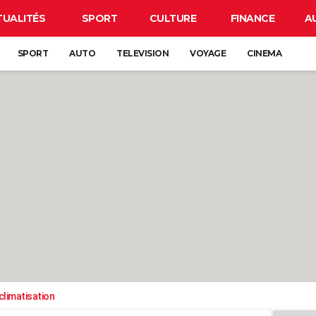
TUALITÉS
SPORT
CULTURE
FINANCE
A
SPORT
AUTO
TELEVISION
VOYAGE
CINEMA
climatisation