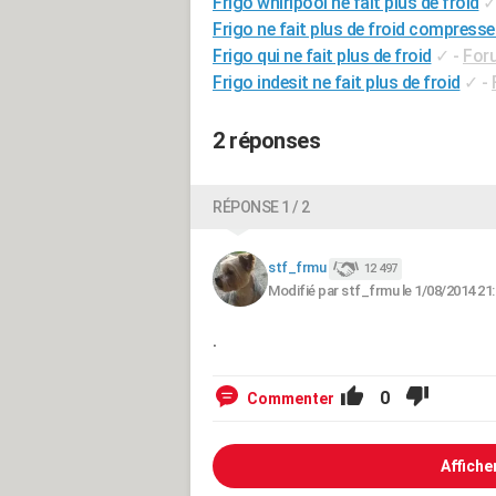
Frigo whirlpool ne fait plus de froid
Frigo ne fait plus de froid compress
Frigo qui ne fait plus de froid
✓
-
For
Frigo indesit ne fait plus de froid
✓
-
2 réponses
RÉPONSE 1 / 2
stf_frmu
12 497
Modifié par stf_frmu le 1/08/2014 21
.
0
Commenter
Affiche