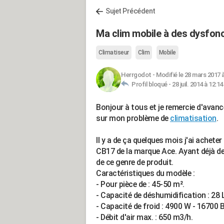
Sujet Précédent
Ma clim mobile à des dysfon
Climatiseur
Clim
Mobile
Herrgodot
-
Modifié le 28 mars 2017 à
Profil bloqué -
28 juil. 2014 à 12:14
Bonjour à tous et je remercie d'avanc
sur mon problème de
climatisation
.
Il y a de ça quelques mois j'ai achete
CB17 de la marque Ace. Ayant déjà des
de ce genre de produit.
Caractéristiques du modèle :
- Pour pièce de : 45-50 m².
- Capacité de déshumidification : 28 
- Capacité de froid : 4900 W - 16700 B
- Débit d'air max. : 650 m3/h.