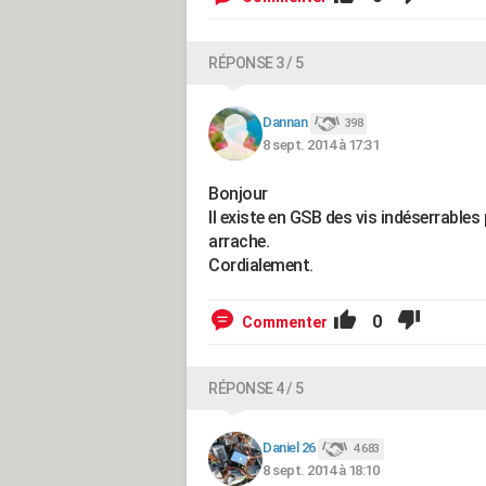
RÉPONSE 3 / 5
Dannan
398
8 sept. 2014 à 17:31
Bonjour
Il existe en GSB des vis indéserrables 
arrache.
Cordialement.
0
Commenter
RÉPONSE 4 / 5
Daniel 26
4 683
8 sept. 2014 à 18:10