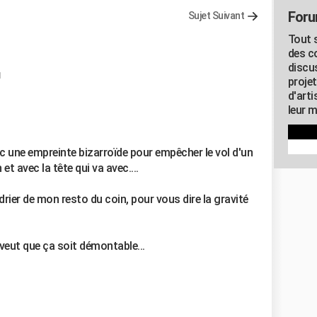
Foru
Sujet Suivant
Tout s
des c
discu
1
proje
d'art
leur m
c une empreinte bizarroïde pour empêcher le vol d'un
t avec la tête qui va avec....
drier de mon resto du coin, pour vous dire la gravité
 veut que ça soit démontable...