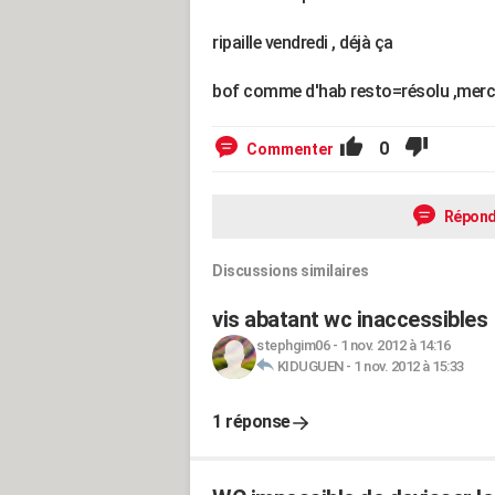
ripaille vendredi , déjà ça
bof comme d'hab resto=résolu ,merc
0
Commenter
Répond
Discussions similaires
vis abatant wc inaccessibles
stephgim06
-
1 nov. 2012 à 14:16
KIDUGUEN
-
1 nov. 2012 à 15:33
1 réponse