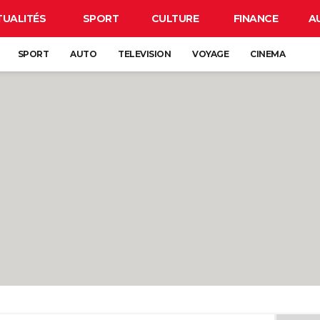
TUALITÉS
SPORT
CULTURE
FINANCE
A
SPORT
AUTO
TELEVISION
VOYAGE
CINEMA