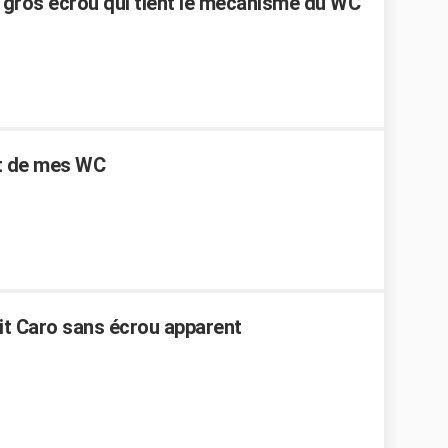
 gros écrou qui tient le mécanisme du WC
ant de mes WC
t Caro sans écrou apparent