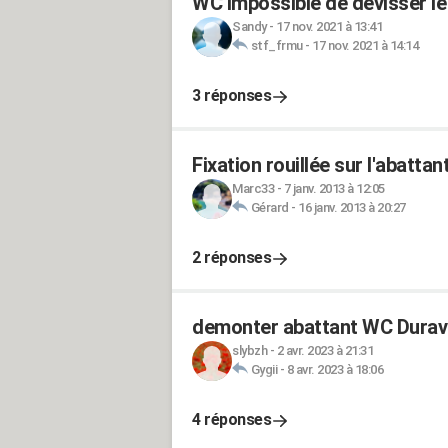
WC impossible de devisser le
Sandy
-
17 nov. 2021 à 13:41
stf_frmu
-
17 nov. 2021 à 14:14
3 réponses
Fixation rouillée sur l'abatt
Marc33
-
7 janv. 2013 à 12:05
Gérard
-
16 janv. 2013 à 20:27
2 réponses
demonter abattant WC Duravi
slybzh
-
2 avr. 2023 à 21:31
Gygii
-
8 avr. 2023 à 18:06
4 réponses