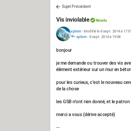
Sujet Précédent
Vis inviolable
Résolu
xplom
-
Modifié le 8 sept. 2014 à 17:0
xplom
-
8 sept. 2014 à 19:08
bonjour
je me demande ou trouver des vis ave
élément extérieur sur un mur en béton e
pour les curieux, c'est le nouveau cen
de la chose
les GSB n'ont rien donné, et le patron
merci a vous (dérive accepté)
--