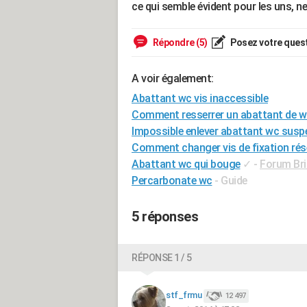
ce qui semble évident pour les uns, n
Répondre (5)
Posez votre ques
A voir également:
Abattant wc vis inaccessible
Comment resserrer un abattant de 
Impossible enlever abattant wc sus
Comment changer vis de fixation rés
Abattant wc qui bouge
✓
-
Forum Bri
Percarbonate wc
- Guide
5 réponses
RÉPONSE 1 / 5
stf_frmu
12 497