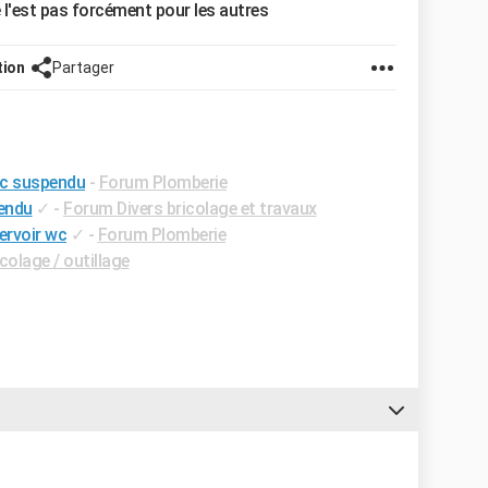
e l'est pas forcément pour les autres
tion
Partager
wc suspendu
-
Forum Plomberie
pendu
✓
-
Forum Divers bricolage et travaux
ervoir wc
✓
-
Forum Plomberie
colage / outillage