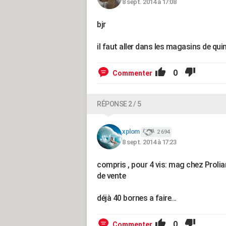
8 sept. 2014 à 17:08
bjr
il faut aller dans les magasins de qui
0
Commenter
RÉPONSE 2 / 5
xplom
2 694
8 sept. 2014 à 17:23
compris , pour 4 vis: mag chez Prolian
de vente
déjà 40 bornes a faire...
0
Commenter