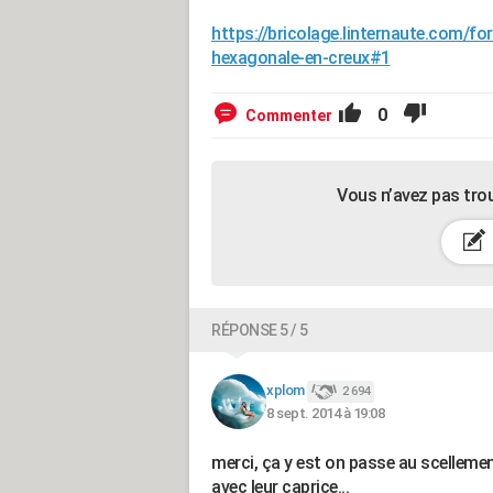
https://bricolage.linternaute.com/f
hexagonale-en-creux#1
0
Commenter
Vous n’avez pas tro
RÉPONSE 5 / 5
xplom
2 694
8 sept. 2014 à 19:08
merci, ça y est on passe au scellemen
avec leur caprice...