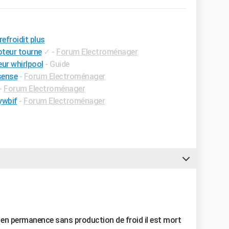
efroidit plus
oteur tourne
✓
-
Forum Electroménager
eur whirlpool
- Guide
sense
-
Forum Electroménager
-
Forum Electroménager
ywbif
-
Forum Electroménager
ne en permanence sans production de froid il est mort