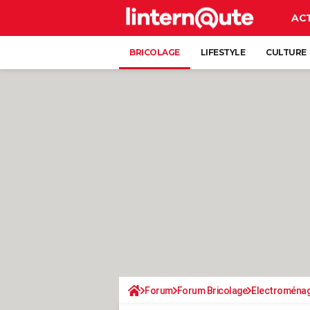
AC
BRICOLAGE
LIFESTYLE
CULTURE
Forum
Forum Bricolage
Electroména