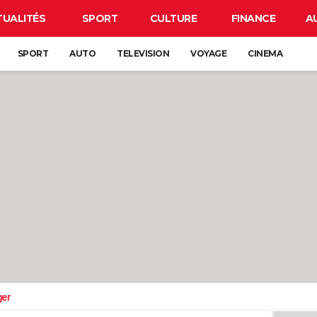
TUALITÉS
SPORT
CULTURE
FINANCE
A
SPORT
AUTO
TELEVISION
VOYAGE
CINEMA
ger