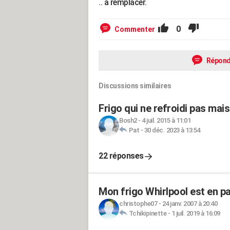
.. a remplacer.
0
Commenter
Répond
Discussions similaires
Frigo qui ne refroidi pas mai
Bosh2
-
4 juil. 2015 à 11:01
Pat
-
30 déc. 2023 à 13:54
22 réponses
Mon frigo Whirlpool est en p
christophe07
-
24 janv. 2007 à 20:40
Tchikipinette
-
1 juil. 2019 à 16:09