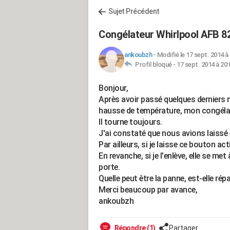
Sujet Précédent
Congélateur Whirlpool AFB 82
ankoubzh
-
Modifié le 17 sept. 2014 à
Profil bloqué -
17 sept. 2014 à 20:
Bonjour,
Après avoir passé quelques derniers 
hausse de température, mon congélate
Il tourne toujours.
J'ai constaté que nous avions laissé
Par ailleurs, si je laisse ce bouton ac
En revanche, si je l'enlève, elle se me
porte.
Quelle peut être la panne, est-elle rép
Merci beaucoup par avance,
ankoubzh
Répondre (1)
Partager