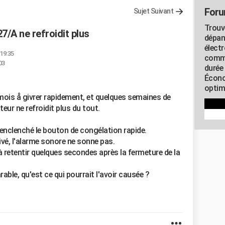
Foru
Sujet Suivant
Trouv
7/A ne refroidit plus
dépan
élect
 19:35
commu
03
durée
Écono
optimi
mois å givrer rapidement, et quelques semaines de
ur ne refroidit plus du tout.
 enclenché le bouton de congélation rapide.
tivé, l'alarme sonore ne sonne pas.
t à retentir quelques secondes après la fermeture de la
arable, qu'est ce qui pourrait l'avoir causée ?