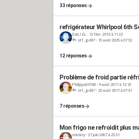
33 réponses
refrigérateur Whirlpool 6th 
Dan.I.EL
-
12 févr. 2015 à 11:22
stf_jpd87
-
15 août 2025 à 07:52
12 réponses
Problème de froid partie réf
Philippe59780
-
9 août 2017 à 13:10
stf_jpd87
-
23 août 2017 à 07:51
7 réponses
Mon frigo ne refroidit plus m
mistery
-
27 juin 2007 à 23:31