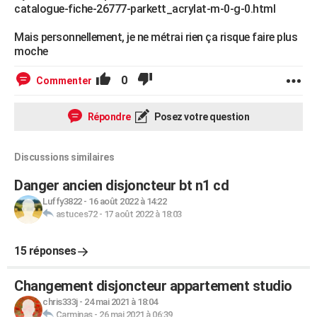
catalogue-fiche-26777-parkett_acrylat-m-0-g-0.html
Mais personnellement, je ne métrai rien ça risque faire plus
moche
0
Commenter
Répondre
Posez votre question
Discussions similaires
Danger ancien disjoncteur bt n1 cd
Luffy3822
-
16 août 2022 à 14:22
astuces72
-
17 août 2022 à 18:03
15 réponses
Changement disjoncteur appartement studio
chris333j
-
24 mai 2021 à 18:04
Carminas
-
26 mai 2021 à 06:39