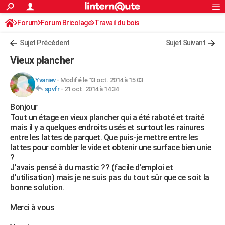
ACTUALITÉS
Forum
Forum Bricolage
Connexion
Travail du bois
S'inscrire
Rechercher
Société
Education
Villes
Politique
Faits Divers
Monde
+
SPORT
Sujet Précédent
Sujet Suivant
Football
Cyclisme
Forum
Coupe du monde 2026
Tennis
Rugby
CULTURE
Vieux plancher
TNT
Cinéma
Musique
Programme TV
Streaming
Sorties cinéma
+
FINANCE
Yvaniev
-
Modifié le 13 oct. 2014 à 15:03
spvfr
-
21 oct. 2014 à 14:34
Impôts
Immobilier
Banque
Crédit
Retraite
Epargne
Risques naturels par ville
Assurance
AUTO
Bonjour
Réserver un essai
Berlines
Forum auto
Essais
Citadines
SUV
+
HIGH-TECH
Tout un étage en vieux plancher qui a été raboté et traité
mais il y a quelques endroits usés et surtout les rainures
Meilleur smartphone
Ordinateurs
Guide high-tech
Mobiles
Internet
Jeux vidéo
+
BRICOLAGE
entre les lattes de parquet. Que puis-je mettre entre les
lattes pour combler le vide et obtenir une surface bien unie
Aménagement intérieur
Cuisine
Jardinage
+
Forum
Extérieur
Salle de bains
Rangement
WEEK-END
?
J'avais pensé à du mastic ?? (facile d'emploi et
Escapades
Expositions
Week-end nature
Guides de France
Patrimoine
Musées
+
LIFESTYLE
d'utilisation) mais je ne suis pas du tout sûr que ce soit la
bonne solution.
Bien-être
Mode
+
Art de vivre
Loisirs
Modes de vie
SANTE
Merci à vous
Guide de la santé
Médicaments
+
Alimentation
Maladies
Sommeil
VOYAGE