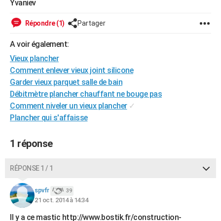
Yvaniev
City break
Voyage de noces
Climat
Destinations
Voyage nature
Forum
+
PHOTO
Répondre (1)
Partager
GUIDES D'ACHAT
A voir également:
BONS PLANS
Vieux plancher
Comment enlever vieux joint silicone
CARTE DE VOEUX
Garder vieux parquet salle de bain
Carte Bonne année
Carte Pâques
Carte de Noël
Carte Saint-Valentin
Carte d'anniversaire
DICTIONNAIRE
Débitmètre plancher chauffant ne bouge pas
Comment niveler un vieux plancher
✓
Biographies
Expressions
Dictionnaire
Citations
Proverbes
PROGRAMME TV
Plancher qui s'affaisse
COPAINS D'AVANT
1 réponse
Se connecter
Collèges
Universités
Service militaire
S'inscrire
Lycées
Primaires
Entreprises
Avis de recherche
AVIS DE DÉCÈS
RÉPONSE 1 / 1
FORUM
Lifestyle
Sport
Television
Cinema
Bricolage
Culture
Auto
Voyage
spvfr
39
21 oct. 2014 à 14:34
Il y a ce mastic http://www.bostik.fr/construction-