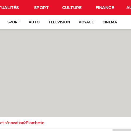
TUALITÉS
SPORT
CULTURE
FINANCE
A
SPORT
AUTO
TELEVISION
VOYAGE
CINEMA
et rénovation
Plomberie