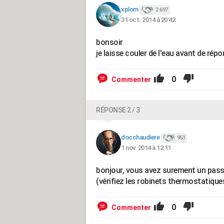
xplom
2 697
31 oct. 2014 à 20:42
bonsoir
je laisse couler de l'eau avant de rép
0
Commenter
RÉPONSE 2 / 3
docchaudiere
953
1 nov. 2014 à 12:11
bonjour, vous avez surement un passa
(vérifiez les robinets thermostatique
0
Commenter