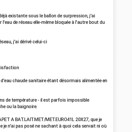
déjà existante sous le ballon de surpression, j'ai
r l'eau de réseau elle-même bloquée à l'autre bout du
seau, j'ai dérivé celui-ci
isfaction
e d'eau chaude sanitaire étant désormais alimentée en
s de température - il est parfois impossible
he ou la baignoire.
CLAPET A BAT.LAIT.MET/MET.EURO41L 20X27, que je
 je n'ai pas posé ne sachant à quoi cela servait ni où