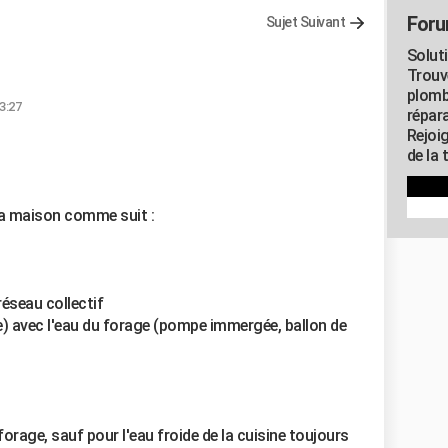
Foru
Sujet Suivant
Solut
Trouv
plomb
3:27
répar
Rejoi
de la 
 la maison comme suit :
réseau collectif
ge) avec l'eau du forage (pompe immergée, ballon de
orage, sauf pour l'eau froide de la cuisine toujours