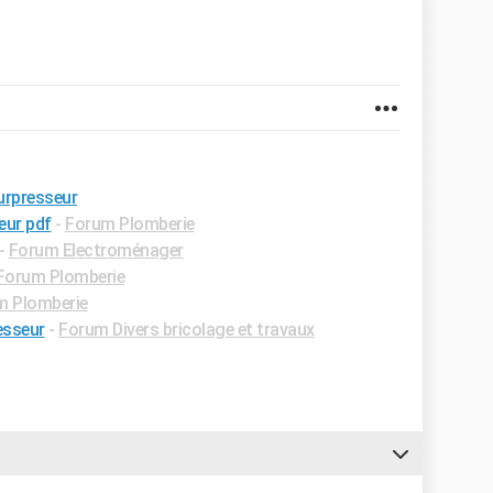
urpresseur
eur pdf
-
Forum Plomberie
-
Forum Electroménager
Forum Plomberie
m Plomberie
esseur
-
Forum Divers bricolage et travaux