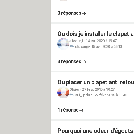
3 réponses
Ou dois je installer le clapet a
elicounji
-
14 avr. 2020 à 19:47
elicounji
-
15 avr. 2020 à 05:18
3 réponses
Ou placer un clapet anti retou
Olivier
-
27 févr. 2015 à 10:27
stf_jpd87
-
27 févr. 2015 à 10:43
1 réponse
Pourquoi une odeur d'égouts