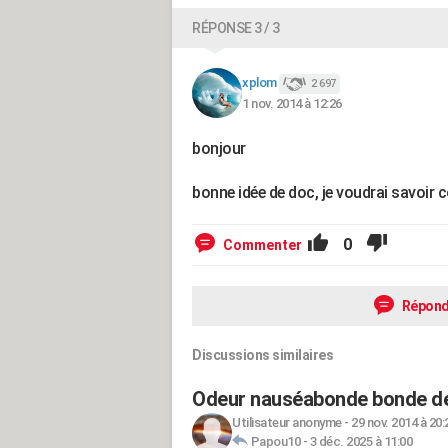
RÉPONSE 3 / 3
xplom
2 697
1 nov. 2014 à 12:26
bonjour
bonne idée de doc, je voudrai savoi
0
Commenter
Répond
Discussions similaires
Odeur nauséabonde bonde d
Utilisateur anonyme
-
29 nov. 2014 à 20:
Papou10
-
3 déc. 2025 à 11:00