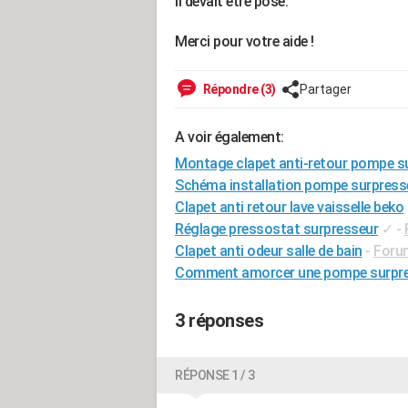
il devait être posé.
Merci pour votre aide !
Répondre (3)
Partager
A voir également:
Montage clapet anti-retour pompe s
Schéma installation pompe surpress
Clapet anti retour lave vaisselle beko
Réglage pressostat surpresseur
✓
-
Clapet anti odeur salle de bain
-
Foru
Comment amorcer une pompe surpr
3 réponses
RÉPONSE 1 / 3