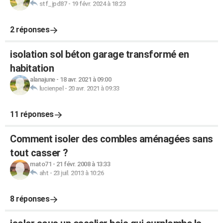
stf_jpd87
-
19 févr. 2024 à 18:23
2 réponses
isolation sol béton garage transformé en
habitation
alanajune
-
18 avr. 2021 à 09:00
lucienpel
-
20 avr. 2021 à 09:33
11 réponses
Comment isoler des combles aménagées sans
tout casser ?
mato71
-
21 févr. 2008 à 13:33
aht
-
23 juil. 2013 à 10:26
8 réponses