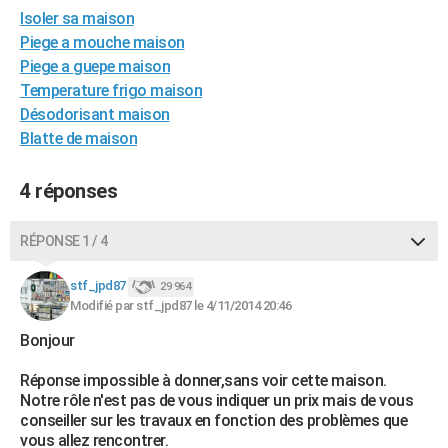
Isoler sa maison
City break
Voyage de noces
Climat
Destinations
Voyage nature
Forum
+
PHOTO
Piege a mouche maison
GUIDES D'ACHAT
Piege a guepe maison
Temperature frigo maison
BONS PLANS
Désodorisant maison
Blatte de maison
CARTE DE VOEUX
Carte Bonne année
Carte Pâques
Carte de Noël
Carte Saint-Valentin
Carte d'anniversaire
DICTIONNAIRE
4 réponses
Biographies
Expressions
Dictionnaire
Citations
Proverbes
PROGRAMME TV
RÉPONSE 1 / 4
COPAINS D'AVANT
stf_jpd87
29 964
Se connecter
Collèges
Universités
Service militaire
S'inscrire
Lycées
Primaires
Entreprises
Avis de recherche
Modifié par stf_jpd87 le 4/11/2014 20:46
AVIS DE DÉCÈS
Bonjour
FORUM
Réponse impossible à donner,sans voir cette maison.
Lifestyle
Sport
Television
Cinema
Bricolage
Culture
Auto
Voyage
Notre rôle n'est pas de vous indiquer un prix mais de vous
conseiller sur les travaux en fonction des problèmes que
vous allez rencontrer.