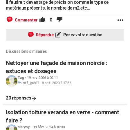
Il faudrait davantage de précision comme le type de
matériaux présents, le nombre de m2 etc...
0
Commenter
Répondre
Posez votre question
Discussions similaires
Nettoyer une façade de maison noircie :
astuces et dosages
Zag
-
19 nov. 2006 à 00:11
stf_jpd87
-
8 oct. 2023 à 17:56
20 réponses
Isolation toiture veranda en verre - comment
faire ?
Marywp
-
19 févr. 2024 à 10:08