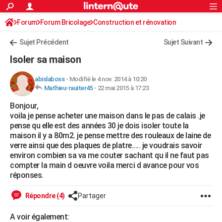
ACTUALITÉS
Forum
Forum Bricolage
Connexion
Construction et rénovation
S'inscrire
Rechercher
Société
Education
Villes
Politique
Faits Divers
Monde
+
SPORT
Sujet Précédent
Sujet Suivant
Football
Cyclisme
Forum
Coupe du monde 2026
Tennis
Rugby
CULTURE
Isoler sa maison
TNT
Cinéma
Musique
Programme TV
Streaming
Sorties cinéma
+
FINANCE
abislaboss
-
Modifié le 4 nov. 2014 à 10:20
Mathieu-rauiter45
-
22 mai 2015 à 17:23
Impôts
Immobilier
Banque
Crédit
Retraite
Epargne
Risques naturels par ville
Assurance
AUTO
Bonjour,
Réserver un essai
Berlines
Forum auto
Essais
Citadines
SUV
+
HIGH-TECH
voila je pense acheter une maison dans le pas de calais .je
pense qu elle est des années 30 je dois isoler toute la
Meilleur smartphone
Ordinateurs
Guide high-tech
Mobiles
Internet
Jeux vidéo
+
BRICOLAGE
maison il y a 80m2. je pense mettre des rouleaux de laine de
verre ainsi que des plaques de platre..... je voudrais savoir
Aménagement intérieur
Cuisine
Jardinage
+
Forum
Extérieur
Salle de bains
Rangement
WEEK-END
environ combien sa va me couter sachant qu il ne faut pas
compter la main d oeuvre voila merci d avance pour vos
Escapades
Expositions
Week-end nature
Guides de France
Patrimoine
Musées
+
LIFESTYLE
réponses.
Bien-être
Mode
+
Art de vivre
Loisirs
Modes de vie
SANTE
Répondre (4)
Partager
Guide de la santé
Médicaments
+
Alimentation
Maladies
Sommeil
VOYAGE
A voir également: