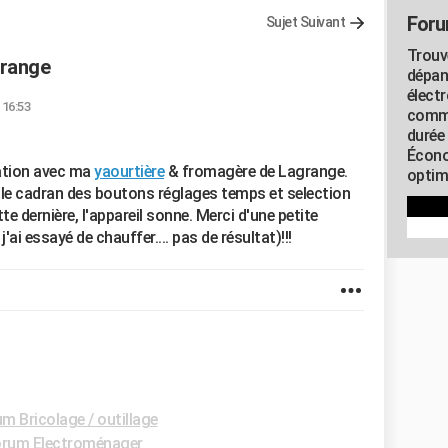
Foru
Sujet Suivant
Trouv
grange
dépan
élect
 16:53
commu
durée
Écono
sation avec ma
yaourtière
& fromagère de Lagrange.
optimi
 le cadran des boutons réglages temps et selection
te dernière, l'appareil sonne. Merci d'une petite
'ai essayé de chauffer.... pas de résultat)!!!
m Bricolage / outillage
rum Electroménager