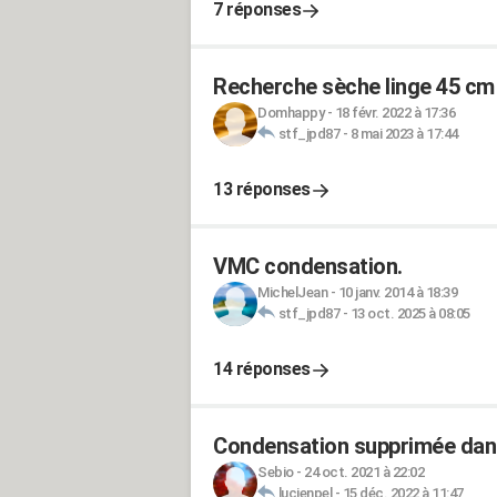
7 réponses
Recherche sèche linge 45 cm
Domhappy
-
18 févr. 2022 à 17:36
stf_jpd87
-
8 mai 2023 à 17:44
13 réponses
VMC condensation.
MichelJean
-
10 janv. 2014 à 18:39
stf_jpd87
-
13 oct. 2025 à 08:05
14 réponses
Condensation supprimée dans 
Sebio
-
24 oct. 2021 à 22:02
lucienpel
-
15 déc. 2022 à 11:47