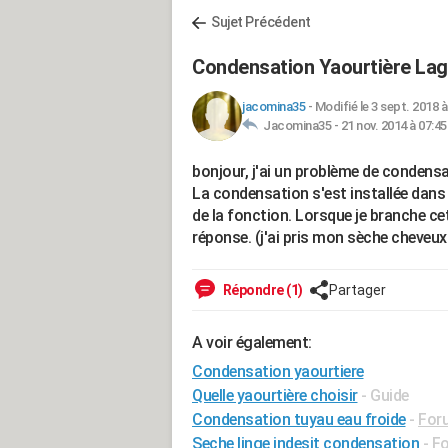
Sujet Précédent
Condensation Yaourtière La
jacomina35
-
Modifié le 3 sept. 2018 à
Jacomina35 -
21 nov. 2014 à 07:45
bonjour, j'ai un problème de conden
La condensation s'est installée dans
de la fonction. Lorsque je branche cet
réponse. (j'ai pris mon sèche cheveux j
Répondre (1)
Partager
A voir également:
Condensation yaourtiere
Quelle yaourtière choisir
- Guide
Condensation tuyau eau froide
-
Foru
Seche linge indesit condensation
-
Fo