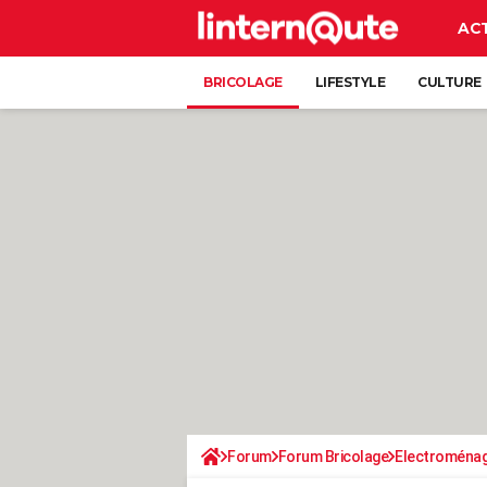
AC
BRICOLAGE
LIFESTYLE
CULTURE
Forum
Forum Bricolage
Electroména