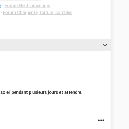
e
-
Forum Electroménager
-
Forum Charpente, toiture, combles
 soleil pendant plusieurs jours et attendre.