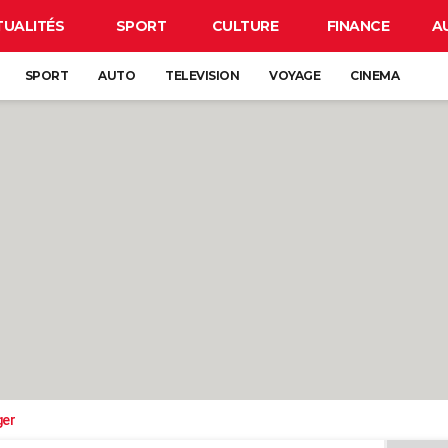
TUALITÉS
SPORT
CULTURE
FINANCE
A
SPORT
AUTO
TELEVISION
VOYAGE
CINEMA
ger