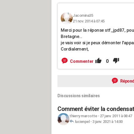
Jacomina35
21 nov. 2014 à 07:45
Merci pour la réponse stf_jpd87, pou
Bretagne...
je vais voir si je peux démonter l'appare
Cordialement,
0
Commenter
Répond
Discussions similaires
Comment éviter la condensati
thierry marcotte
-
27 janv. 2011 à 08:47
lucienpel
-
3 janv. 2021 à 14:00