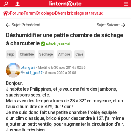
ACTUALITÉS
Forum
Forum Bricolage
Connexion
Divers bricolage et travaux
S'inscrire
Rechercher
Société
Education
Villes
Politique
Faits Divers
Monde
+
SPORT
Sujet Précédent
Sujet Suivant
Football
Cyclisme
Forum
Coupe du monde 2026
Tennis
Rugby
CULTURE
Déshumidifier une petite chambre de séchage
TNT
Cinéma
Musique
Programme TV
Streaming
Sorties cinéma
+
à charcuterie
FINANCE
Résolu/Fermé
Impôts
Immobilier
Banque
Crédit
Retraite
Epargne
Risques naturels par ville
Assurance
AUTO
Frigo
Chambre
Séchage
Armoire
Cave
Réserver un essai
Berlines
Forum auto
Essais
Citadines
SUV
+
HIGH-TECH
otangani
-
Modifié le 30 nov. 2014 à 02:56
stf_jpd87
-
8 mars 2020 à 07:08
Meilleur smartphone
Ordinateurs
Guide high-tech
Mobiles
Internet
Jeux vidéo
+
BRICOLAGE
Bonjour,
J'habite les Philippines, et je veux me faire des jambons,
Aménagement intérieur
Cuisine
Jardinage
+
Forum
Extérieur
Salle de bains
Rangement
WEEK-END
saucissons secs, etc.
Mais avec des températures de 28 à 32° en moyenne, et un
Escapades
Expositions
Week-end nature
Guides de France
Patrimoine
Musées
+
LIFESTYLE
taux d'humidité de 70%, dur ! dur !
Je me suis donc fait une petite chambre froide, équipée
Bien-être
Mode
+
Art de vivre
Loisirs
Modes de vie
SANTE
d'un clim classique, bricolé pour descendre à 12°. j'ai même
ajouter un petit ventilo, pour augmenter la circulation d'air.
Guide de la santé
Médicaments
+
Alimentation
Maladies
Sommeil
VOYAGE
Jusque là, très bien.