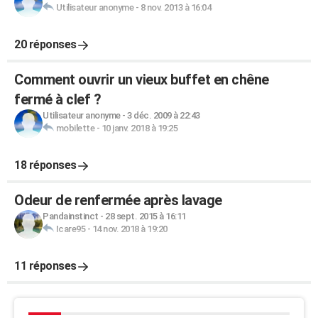
Utilisateur anonyme
-
8 nov. 2013 à 16:04
20 réponses
Comment ouvrir un vieux buffet en chêne
fermé à clef ?
Utilisateur anonyme
-
3 déc. 2009 à 22:43
mobilette
-
10 janv. 2018 à 19:25
18 réponses
Odeur de renfermée après lavage
Pandainstinct
-
28 sept. 2015 à 16:11
Icare95
-
14 nov. 2018 à 19:20
11 réponses