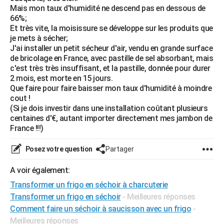
Mais mon taux d'humidité ne descend pas en dessous de
City break
Voyage de noces
Climat
Destinations
Voyage nature
Forum
+
PHOTO
66%;
Et très vite, la moisissure se développe sur les produits que
GUIDES D'ACHAT
je mets à sécher;
J'ai installer un petit sécheur d'air, vendu en grande surface
BONS PLANS
de bricolage en France, avec pastille de sel absorbant, mais
c'est très très insuffisant, et la pastille, donnée pour durer
CARTE DE VOEUX
2 mois, est morte en 15 jours.
Que faire pour faire baisser mon taux d'humidité à moindre
Carte Bonne année
Carte Pâques
Carte de Noël
Carte Saint-Valentin
Carte d'anniversaire
DICTIONNAIRE
cout !
(Si je dois investir dans une installation coûtant plusieurs
Biographies
Expressions
Dictionnaire
Citations
Proverbes
PROGRAMME TV
centaines d'€, autant importer directement mes jambon de
France !!!)
COPAINS D'AVANT
Posez votre question
Partager
Se connecter
Collèges
Universités
Service militaire
S'inscrire
Lycées
Primaires
Entreprises
Avis de recherche
AVIS DE DÉCÈS
A voir également:
FORUM
Transformer un frigo en séchoir à charcuterie
Lifestyle
Sport
Television
Cinema
Bricolage
Culture
Auto
Voyage
Transformer un frigo en séchoir
- Meilleures réponses
Comment faire un séchoir à saucisson avec un frigo
-
Meilleures réponses