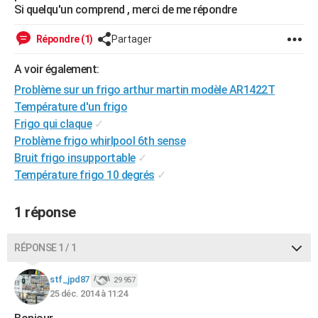
Si quelqu'un comprend , merci de me répondre
City break
Voyage de noces
Climat
Destinations
Voyage nature
Forum
+
PHOTO
Répondre (1)
Partager
GUIDES D'ACHAT
A voir également:
BONS PLANS
Problème sur un frigo arthur martin modèle AR1422T
CARTE DE VOEUX
Température d'un frigo
Frigo qui claque
✓
Carte Bonne année
Carte Pâques
Carte de Noël
Carte Saint-Valentin
Carte d'anniversaire
DICTIONNAIRE
Problème frigo whirlpool 6th sense
Bruit frigo insupportable
✓
Biographies
Expressions
Dictionnaire
Citations
Proverbes
PROGRAMME TV
Température frigo 10 degrés
✓
COPAINS D'AVANT
1 réponse
Se connecter
Collèges
Universités
Service militaire
S'inscrire
Lycées
Primaires
Entreprises
Avis de recherche
AVIS DE DÉCÈS
FORUM
RÉPONSE 1 / 1
Lifestyle
Sport
Television
Cinema
Bricolage
Culture
Auto
Voyage
stf_jpd87
29 957
25 déc. 2014 à 11:24