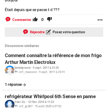
Bonjour
Était depuis que se passe t-il ???
0
Commenter
Répondre
Posez votre question
Discussions similaires
Comment connaître la référence de mon frigo
Arthur Martin Electrolux
leminipouce
-
5 sept. 2011 à 21:25
stf_mareson
-
5 sept. 2011 à 23:31
1 réponse
refrigérateur Whirlpool 6th Sense en panne
Dan.I.EL
-
12 févr. 2015 à 11:22
stf_jpd87
-
15 août 2025 à 07:52