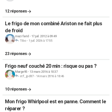
12 réponses
Le frigo de mon combiné Ariston ne fait plus
de froid
mazi farid
-
17 juil. 2012 à 09:49
Tibo
-
1 juil. 2026 à 17:55
23 réponses
Frigo neuf couché 20 min : risque ou pas ?
Marge95
-
13 mars 2016 à 10:37
stf_jpd87
-
14 mars 2016 à 18:46
10 réponses
Mon frigo Whirlpool est en panne. Comment le
réparer ?