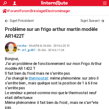
ACTUALITÉS
Forum
Forum Bricolage
Connexion
Electroménager
S'inscrire
Rechercher
Société
Education
Villes
Politique
Faits Divers
Monde
+
SPORT
Sujet Précédent
Sujet Suivant
Football
Cyclisme
Forum
Coupe du monde 2026
Tennis
Rugby
CULTURE
Problème sur un frigo arthur martin modèle
TNT
Cinéma
Musique
Programme TV
Streaming
Sorties cinéma
+
AR1422T
FINANCE
Impôts
Immobilier
Banque
Crédit
Retraite
Epargne
Risques naturels par ville
Assurance
AUTO
roroluz
-
Modifié le 24 déc. 2014 à 20:10
stf_jpd87
-
25 déc. 2014 à 11:24
Réserver un essai
Berlines
Forum auto
Essais
Citadines
SUV
+
HIGH-TECH
Bonjour,
J'ai un problème de fonctionnement sur mon Frigo Arthur
Meilleur smartphone
Ordinateurs
Guide high-tech
Mobiles
Internet
Jeux vidéo
+
BRICOLAGE
modèle AR 1422 T
Il fait bien du froid mais ne s'arrête pas
Aménagement intérieur
Cuisine
Jardinage
+
Forum
Extérieur
Salle de bains
Rangement
WEEK-END
J'ai changé le
thermostat
: même phénomène: sur zéro il
s'arrête bien , mais quelque soit la position de 1 à 6 il ne
Escapades
Expositions
Week-end nature
Guides de France
Patrimoine
Musées
+
LIFESTYLE
s'arrête pas
Le vendeur a pensé comme moi que le thermostat neuf
Bien-être
Mode
+
Art de vivre
Loisirs
Modes de vie
SANTE
etait défectueux
Même phénomène: il fait bien du froid , mais ne s'arr^ete
Guide de la santé
Médicaments
+
Alimentation
Maladies
Sommeil
VOYAGE
pas.