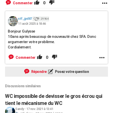
0
Commenter
stf_jpd87
29 964
11 août 2025 à 18:46
Bonjour
Gulysse
10ans après beaucoup de nouveauté chez SFA. Donc
argumenter votre problème.
Cordialement.
0
Commenter
Répondre
Posez votre question
Discussions similaires
WC impossible de devisser le gros écrou qui
tient le mécanisme du WC
Sandy
-
17 nov. 2021 à 13:41