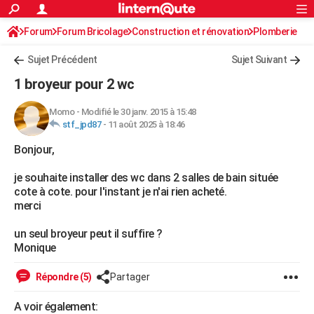
ACTUALITÉS
Forum
Forum Bricolage
Connexion
Construction et rénovation
S'inscrire
Plomberie
Rechercher
Société
Education
Villes
Politique
Faits Divers
Monde
+
SPORT
Sujet Précédent
Sujet Suivant
Football
Cyclisme
Forum
Coupe du monde 2026
Tennis
Rugby
CULTURE
1 broyeur pour 2 wc
TNT
Cinéma
Musique
Programme TV
Streaming
Sorties cinéma
+
FINANCE
Momo
-
Modifié le 30 janv. 2015 à 15:48
stf_jpd87
-
11 août 2025 à 18:46
Impôts
Immobilier
Banque
Crédit
Retraite
Epargne
Risques naturels par ville
Assurance
AUTO
Bonjour,
Réserver un essai
Berlines
Forum auto
Essais
Citadines
SUV
+
HIGH-TECH
je souhaite installer des wc dans 2 salles de bain située
Meilleur smartphone
Ordinateurs
Guide high-tech
Mobiles
Internet
Jeux vidéo
+
BRICOLAGE
cote à cote. pour l'instant je n'ai rien acheté.
merci
Aménagement intérieur
Cuisine
Jardinage
+
Forum
Extérieur
Salle de bains
Rangement
WEEK-END
un seul broyeur peut il suffire ?
Escapades
Expositions
Week-end nature
Guides de France
Patrimoine
Musées
+
LIFESTYLE
Monique
Bien-être
Mode
+
Art de vivre
Loisirs
Modes de vie
SANTE
Répondre (5)
Partager
Guide de la santé
Médicaments
+
Alimentation
Maladies
Sommeil
VOYAGE
A voir également: