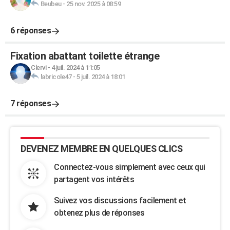
Beubeu
-
25 nov. 2025 à 08:59
6 réponses
Fixation abattant toilette étrange
Clervi
-
4 juil. 2024 à 11:05
labricole47
-
5 juil. 2024 à 18:01
7 réponses
DEVENEZ MEMBRE EN QUELQUES CLICS
Connectez-vous simplement avec ceux qui
partagent vos intérêts
Suivez vos discussions facilement et
obtenez plus de réponses