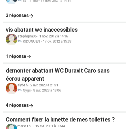
stf_frmu
-
17 nov. 2021 à 14:14
3 réponses
vis abatant wc inaccessibles
stephgim06
-
1 nov. 2012 à 14:16
KIDUGUEN
-
1 nov. 2012 à 15:33
1 réponse
demonter abattant WC Duravit Caro sans
écrou apparent
slybzh
-
2 avr. 2023 à 21:31
Gygii
-
8 avr. 2023 à 18:06
4 réponses
Comment fixer la lunette de mes toilettes ?
marie th..
-
15 avr. 2011 à 08:44