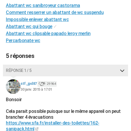
Abattant wc sanibroyeur castorama
City break
Voyage de noces
Climat
Destinations
Voyage nature
Forum
+
PHOTO
Comment resserrer un abattant de wc suspendu
GUIDES D'ACHAT
Impossible enlever abattant wc
Abattant wc qui bouge
✓
BONS PLANS
Abattant wc clipsable papado leroy merlin
Percarbonate wc
CARTE DE VOEUX
Carte Bonne année
Carte Pâques
Carte de Noël
Carte Saint-Valentin
Carte d'anniversaire
DICTIONNAIRE
5 réponses
Biographies
Expressions
Dictionnaire
Citations
Proverbes
PROGRAMME TV
RÉPONSE 1 / 5
COPAINS D'AVANT
stf_jpd87
29 964
Se connecter
Collèges
Universités
Service militaire
S'inscrire
Lycées
Primaires
Entreprises
Avis de recherche
30 janv. 2015 à 17:01
AVIS DE DÉCÈS
Bonsoir
FORUM
Cela parait possible puisque sur le même appareil on peut
Lifestyle
Sport
Television
Cinema
Bricolage
Culture
Auto
Voyage
brancher 4 évacuations
https://www.sfa.fr/installer-des-toilettes/162-
sanipack.html