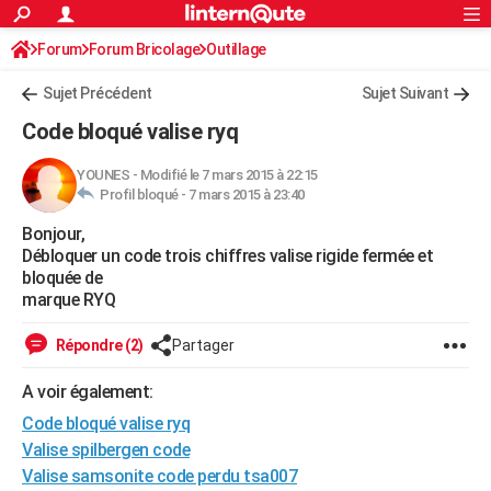
ACTUALITÉS
Forum
Forum Bricolage
Connexion
Outillage
S'inscrire
Rechercher
Société
Education
Villes
Politique
Faits Divers
Monde
+
SPORT
Sujet Précédent
Sujet Suivant
Football
Cyclisme
Forum
Coupe du monde 2026
Tennis
Rugby
CULTURE
Code bloqué valise ryq
TNT
Cinéma
Musique
Programme TV
Streaming
Sorties cinéma
+
FINANCE
YOUNES
-
Modifié le 7 mars 2015 à 22:15
Profil bloqué -
7 mars 2015 à 23:40
Impôts
Immobilier
Banque
Crédit
Retraite
Epargne
Risques naturels par ville
Assurance
AUTO
Bonjour,
Réserver un essai
Berlines
Forum auto
Essais
Citadines
SUV
+
HIGH-TECH
Débloquer un code trois chiffres valise rigide fermée et
bloquée de
Meilleur smartphone
Ordinateurs
Guide high-tech
Mobiles
Internet
Jeux vidéo
+
BRICOLAGE
marque RYQ
Aménagement intérieur
Cuisine
Jardinage
+
Forum
Extérieur
Salle de bains
Rangement
WEEK-END
Répondre (2)
Partager
Escapades
Expositions
Week-end nature
Guides de France
Patrimoine
Musées
+
LIFESTYLE
A voir également:
Code bloqué valise ryq
Bien-être
Mode
+
Art de vivre
Loisirs
Modes de vie
SANTE
Valise spilbergen code
Guide de la santé
Médicaments
+
Alimentation
Maladies
Sommeil
VOYAGE
Valise samsonite code perdu tsa007