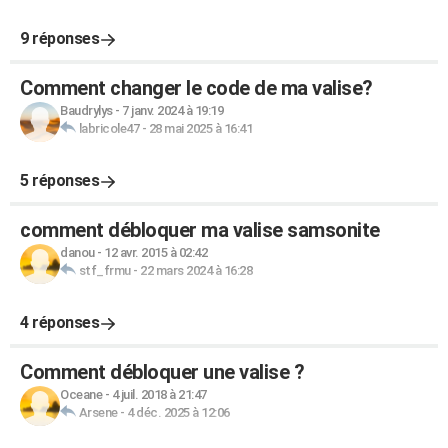
9 réponses
Comment changer le code de ma valise?
Baudrylys
-
7 janv. 2024 à 19:19
labricole47
-
28 mai 2025 à 16:41
5 réponses
comment débloquer ma valise samsonite
danou
-
12 avr. 2015 à 02:42
stf_frmu
-
22 mars 2024 à 16:28
4 réponses
Comment débloquer une valise ?
Oceane
-
4 juil. 2018 à 21:47
Arsene
-
4 déc. 2025 à 12:06