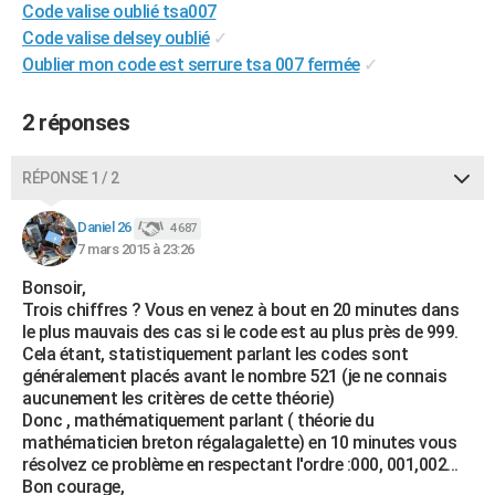
Code valise oublié tsa007
City break
Voyage de noces
Climat
Destinations
Voyage nature
Forum
+
PHOTO
Code valise delsey oublié
✓
Oublier mon code est serrure tsa 007 fermée
✓
GUIDES D'ACHAT
BONS PLANS
2 réponses
CARTE DE VOEUX
RÉPONSE 1 / 2
Carte Bonne année
Carte Pâques
Carte de Noël
Carte Saint-Valentin
Carte d'anniversaire
DICTIONNAIRE
Daniel 26
4 687
Biographies
Expressions
Dictionnaire
Citations
Proverbes
7 mars 2015 à 23:26
PROGRAMME TV
Bonsoir,
COPAINS D'AVANT
Trois chiffres ? Vous en venez à bout en 20 minutes dans
le plus mauvais des cas si le code est au plus près de 999.
Se connecter
Collèges
Universités
Service militaire
S'inscrire
Lycées
Primaires
Entreprises
Avis de recherche
AVIS DE DÉCÈS
Cela étant, statistiquement parlant les codes sont
généralement placés avant le nombre 521 (je ne connais
FORUM
aucunement les critères de cette théorie)
Donc , mathématiquement parlant ( théorie du
Lifestyle
Sport
Television
Cinema
Bricolage
Culture
Auto
Voyage
mathématicien breton régalagalette) en 10 minutes vous
résolvez ce problème en respectant l'ordre :000, 001,002...
Bon courage,