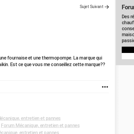
Foru
Sujet Suivant
Des r
chauf
conse
maiso
passio
 une fournaise et une thermopompe. La marque qui
aikin. Est ce que vous me conseillez cette marque??
canique, entretien et pannes
-
Forum Mécanique, entretien et pannes
anique, entretien et pannes