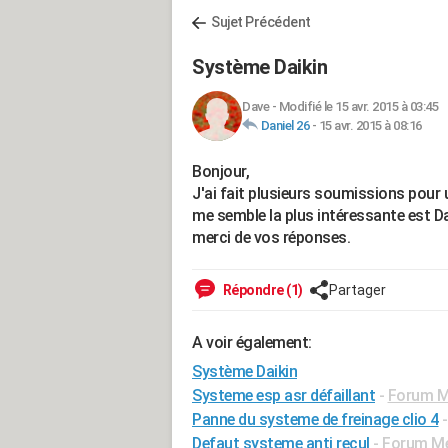
Sujet Précédent
Système Daikin
Dave
-
Modifié le 15 avr. 2015 à 03:45
Daniel 26
-
15 avr. 2015 à 08:16
Bonjour,
J'ai fait plusieurs soumissions pour
me semble la plus intéressante est D
merci de vos réponses.
Répondre (1)
Partager
A voir également:
Système Daikin
Systeme esp asr défaillant
-
Forum Mé
Panne du systeme de freinage clio 4
Defaut systeme anti recul
-
Forum Méc