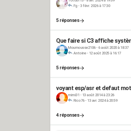
Totobr13
-
8 avr. 2024 à 19:09
Fg
-
3 févr. 2026 à 17:30
5 réponses
Que faire si C3 affiche systèm
Moumousse2106
-
6 août 2020 à 18:37
Antoine
-
12 août 2025 à 16:17
5 réponses
voyant esp/asr et defaut mot
mimi31
-
13 août 2014 à 23:26
Rico76
-
13 avr. 2024 à 20:59
4 réponses