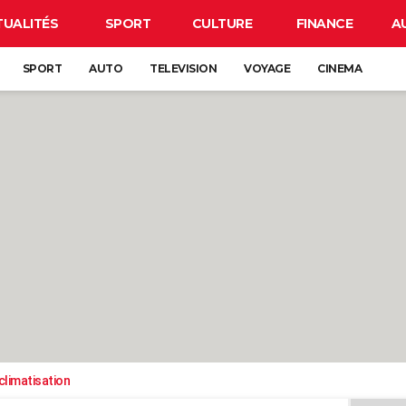
TUALITÉS
SPORT
CULTURE
FINANCE
A
SPORT
AUTO
TELEVISION
VOYAGE
CINEMA
climatisation