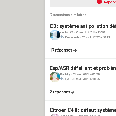
Répond
Discussions similaires
C3 : système antipollution défa
cedric22
-
21 sept. 2013 à 15:30
Dessoude
-
26 oct. 2022 à 00:11
17 réponses
Esp/ASR défaillant et probl
Kaddily
-
23 avr. 2023 à 01:29
Qd
-
23 févr. 2025 à 18:26
2 réponses
Citroën C4 II : défaut système