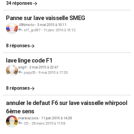
34 réponses
Panne sur lave vaisselle SMEG
JBNmoto
-
3 mai 2015 à 10:11
stf_jpd87
-
11 janv. 2016 à 15:12
8 réponses
lave linge code F1
asgrl
-
2 mai 2015 à 22:47
papy35
-
9 mai 2015 à 17:20
8 réponses
annuler le defaut F6 sur lave vaisselle whirpool
6ème sens
marieazzura
-
11 juin 2015 à 14:28
CD
-
28 mars 2019 à 11:58