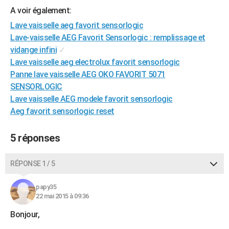
A voir également:
City break
Voyage de noces
Climat
Destinations
Voyage nature
Forum
+
PHOTO
Lave vaisselle aeg favorit sensorlogic
GUIDES D'ACHAT
Lave-vaisselle AEG Favorit Sensorlogic : remplissage et
vidange infini
✓
BONS PLANS
Lave vaisselle aeg electrolux favorit sensorlogic
Panne lave vaisselle AEG OKO FAVORIT 5071
CARTE DE VOEUX
SENSORLOGIC
Carte Bonne année
Carte Pâques
Carte de Noël
Carte Saint-Valentin
Carte d'anniversaire
DICTIONNAIRE
Lave vaisselle AEG modele favorit sensorlogic
Aeg favorit sensorlogic reset
Biographies
Expressions
Dictionnaire
Citations
Proverbes
PROGRAMME TV
5 réponses
COPAINS D'AVANT
Se connecter
Collèges
Universités
Service militaire
S'inscrire
Lycées
Primaires
Entreprises
Avis de recherche
AVIS DE DÉCÈS
RÉPONSE 1 / 5
FORUM
papy35
Lifestyle
Sport
Television
Cinema
Bricolage
Culture
Auto
Voyage
22 mai 2015 à 09:36
Bonjour,