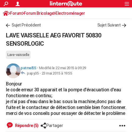
ACTUALITÉS
Forum
Forum Bricolage
Connexion
Electroménager
S'inscrire
Rechercher
Société
Education
Villes
Politique
Faits Divers
Monde
+
SPORT
Sujet Précédent
Sujet Suivant
Football
Cyclisme
Forum
Coupe du monde 2026
Tennis
Rugby
CULTURE
LAVE VAISSELLE AEG FAVORIT 50830
TNT
Cinéma
Musique
Programme TV
Streaming
Sorties cinéma
+
SENSORLOGIC
FINANCE
Impôts
Immobilier
Banque
Crédit
Retraite
Epargne
Risques naturels par ville
Assurance
AUTO
Lave-vaisselle
Réserver un essai
Berlines
Forum auto
Essais
Citadines
SUV
+
HIGH-TECH
patmel55
-
Modifié le 22 mai 2015 à 09:29
papy35 -
23 mai 2015 à 19:55
Meilleur smartphone
Ordinateurs
Guide high-tech
Mobiles
Internet
Jeux vidéo
+
BRICOLAGE
Bonjour
le code erreur 30 apparait et la pompe d'évacuation d'eau
Aménagement intérieur
Cuisine
Jardinage
+
Forum
Extérieur
Salle de bains
Rangement
WEEK-END
fonctionne en continu;
je n'ai pas d'eau dans le bac sous la machine,donc pas de
Escapades
Expositions
Week-end nature
Guides de France
Patrimoine
Musées
+
LIFESTYLE
fuite et le contacteur de détection semble bien fonctionner.
merci de vos conseils pour essayer de détecter le problème
Bien-être
Mode
+
Art de vivre
Loisirs
Modes de vie
SANTE
Répondre (5)
Partager
Guide de la santé
Médicaments
+
Alimentation
Maladies
Sommeil
VOYAGE