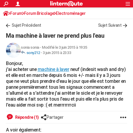
ACTUALITÉS
Forum
Forum Bricolage
Connexion
Electroménager
S'inscrire
Rechercher
Société
Education
Villes
Politique
Faits Divers
Monde
+
SPORT
Sujet Précédent
Sujet Suivant
Football
Cyclisme
Forum
Coupe du monde 2026
Tennis
Rugby
CULTURE
Ma machine à laver ne prend plus l'eau
TNT
Cinéma
Musique
Programme TV
Streaming
Sorties cinéma
+
FINANCE
sonia sonia
-
Modifié le 3 juin 2015 à 19:35
sony212
-
3 juin 2015 à 23:33
Impôts
Immobilier
Banque
Crédit
Retraite
Epargne
Risques naturels par ville
Assurance
AUTO
Bonjour,
Réserver un essai
Berlines
Forum auto
Essais
Citadines
SUV
+
HIGH-TECH
j'ai acheter une
machine à laver
neuf (indesit wash and dry)
et elle est en marche depuis 6 mois +/- mais il y a 3 jours
Meilleur smartphone
Ordinateurs
Guide high-tech
Mobiles
Internet
Jeux vidéo
+
BRICOLAGE
que ne veut plus prendre d'eau le jour que elle est tomber en
panne premièrement tous les signaux commencent a
Aménagement intérieur
Cuisine
Jardinage
+
Forum
Extérieur
Salle de bains
Rangement
WEEK-END
s'allumé et a s'attendre j'ai arrêter le sicle et je le renvoyer
mais elle a fait sortir tous l'eau et puis elle n'a plus pris de
Escapades
Expositions
Week-end nature
Guides de France
Patrimoine
Musées
+
LIFESTYLE
l'eau aider moi svp :( et merrrrrrrcii
Bien-être
Mode
+
Art de vivre
Loisirs
Modes de vie
SANTE
Répondre (1)
Partager
Guide de la santé
Médicaments
+
Alimentation
Maladies
Sommeil
VOYAGE
A voir également: