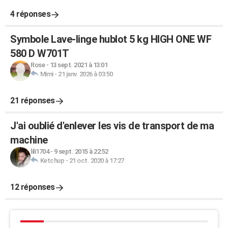
4 réponses
Symbole Lave-linge hublot 5 kg HIGH ONE WF
580 D W701T
Rose
-
13 sept. 2021 à 13:01
Mimi
-
21 janv. 2026 à 03:50
21 réponses
J'ai oublié d'enlever les vis de transport de ma
machine
lili1704
-
9 sept. 2015 à 22:52
Ketchup
-
21 oct. 2020 à 17:27
12 réponses