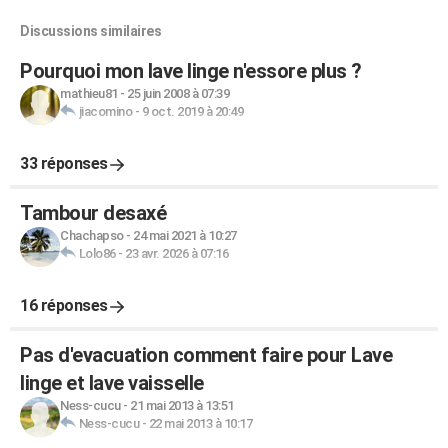
Discussions similaires
Pourquoi mon lave linge n'essore plus ?
mathieu81
-
25 juin 2008 à 07:39
jiacomino
-
9 oct. 2019 à 20:49
33 réponses
Tambour desaxé
Chachapso
-
24 mai 2021 à 10:27
Lolo86
-
23 avr. 2026 à 07:16
16 réponses
Pas d'evacuation comment faire pour Lave
linge et lave vaisselle
Ness-cucu
-
21 mai 2013 à 13:51
Ness-cucu
-
22 mai 2013 à 10:17