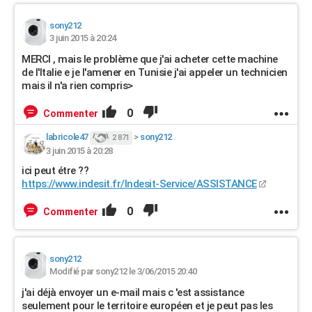
sony212
3 juin 2015 à 20:24
MERCI , mais le problème que j'ai acheter cette machine
de l'Italie e je l'amener en Tunisie j'ai appeler un technicien
mais il n'a rien compris>
0
Commenter
labricole47
>
sony212
2 871
3 juin 2015 à 20:28
ici peut étre ??
https://www.indesit.fr/Indesit-Service/ASSISTANCE
0
Commenter
sony212
Modifié par sony212 le 3/06/2015 20:40
j'ai déjà envoyer un e-mail mais c 'est assistance
seulement pour le territoire européen et je peut pas les