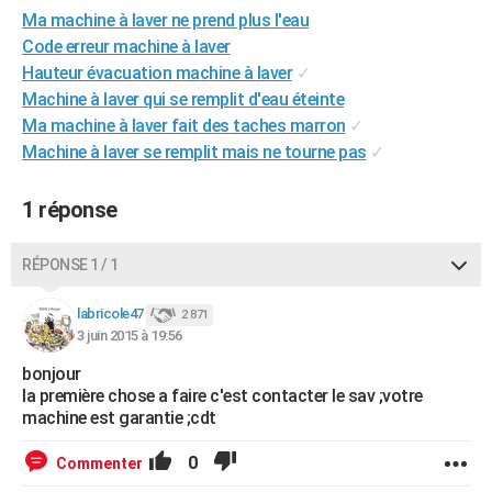
Ma machine à laver ne prend plus l'eau
City break
Voyage de noces
Climat
Destinations
Voyage nature
Forum
+
PHOTO
Code erreur machine à laver
GUIDES D'ACHAT
Hauteur évacuation machine à laver
✓
Machine à laver qui se remplit d'eau éteinte
BONS PLANS
Ma machine à laver fait des taches marron
✓
Machine à laver se remplit mais ne tourne pas
✓
CARTE DE VOEUX
Carte Bonne année
Carte Pâques
Carte de Noël
Carte Saint-Valentin
Carte d'anniversaire
DICTIONNAIRE
1 réponse
Biographies
Expressions
Dictionnaire
Citations
Proverbes
PROGRAMME TV
RÉPONSE 1 / 1
COPAINS D'AVANT
labricole47
2 871
Se connecter
Collèges
Universités
Service militaire
S'inscrire
Lycées
Primaires
Entreprises
Avis de recherche
3 juin 2015 à 19:56
AVIS DE DÉCÈS
bonjour
FORUM
la première chose a faire c'est contacter le sav ;votre
machine est garantie ;cdt
Lifestyle
Sport
Television
Cinema
Bricolage
Culture
Auto
Voyage
0
Commenter