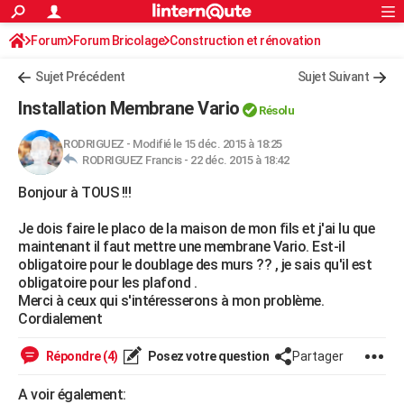
ACTUALITÉS
Forum
Forum Bricolage
Connexion
Construction et rénovation
S'inscrire
Rechercher
Société
Education
Villes
Politique
Faits Divers
Monde
+
SPORT
Sujet Précédent
Sujet Suivant
Football
Cyclisme
Forum
Coupe du monde 2026
Tennis
Rugby
CULTURE
Installation Membrane Vario
Résolu
TNT
Cinéma
Musique
Programme TV
Streaming
Sorties cinéma
+
FINANCE
RODRIGUEZ
-
Modifié le 15 déc. 2015 à 18:25
RODRIGUEZ Francis -
22 déc. 2015 à 18:42
Impôts
Immobilier
Banque
Crédit
Retraite
Epargne
Risques naturels par ville
Assurance
AUTO
Bonjour à TOUS !!!
Réserver un essai
Berlines
Forum auto
Essais
Citadines
SUV
+
HIGH-TECH
Je dois faire le placo de la maison de mon fils et j'ai lu que
Meilleur smartphone
Ordinateurs
Guide high-tech
Mobiles
Internet
Jeux vidéo
+
BRICOLAGE
maintenant il faut mettre une membrane Vario. Est-il
obligatoire pour le doublage des murs ?? , je sais qu'il est
Aménagement intérieur
Cuisine
Jardinage
+
Forum
Extérieur
Salle de bains
Rangement
WEEK-END
obligatoire pour les plafond .
Merci à ceux qui s'intéresserons à mon problème.
Escapades
Expositions
Week-end nature
Guides de France
Patrimoine
Musées
+
LIFESTYLE
Cordialement
Bien-être
Mode
+
Art de vivre
Loisirs
Modes de vie
SANTE
Répondre (4)
Posez votre question
Partager
Guide de la santé
Médicaments
+
Alimentation
Maladies
Sommeil
VOYAGE
A voir également: