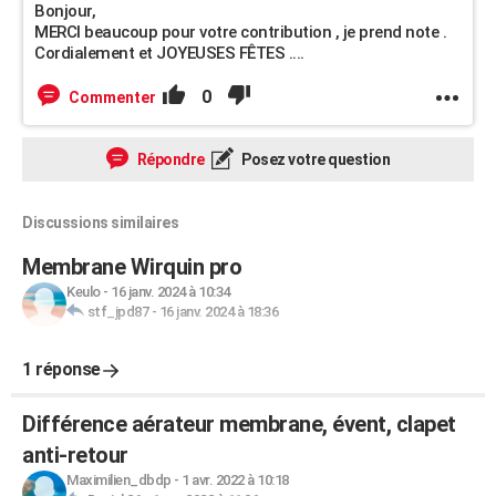
Bonjour,
MERCI beaucoup pour votre contribution , je prend note .
Cordialement et JOYEUSES FÊTES ....
0
Commenter
Répondre
Posez votre question
Discussions similaires
Membrane Wirquin pro
Keulo
-
16 janv. 2024 à 10:34
stf_jpd87
-
16 janv. 2024 à 18:36
1 réponse
Différence aérateur membrane, évent, clapet
anti-retour
Maximilien_dbdp
-
1 avr. 2022 à 10:18