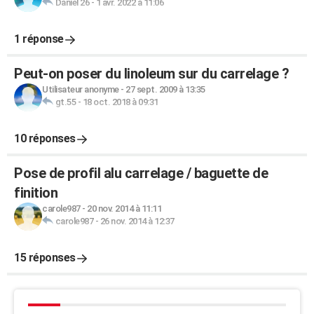
Daniel 26
-
1 avr. 2022 à 11:06
1 réponse
Peut-on poser du linoleum sur du carrelage ?
Utilisateur anonyme
-
27 sept. 2009 à 13:35
gt.55
-
18 oct. 2018 à 09:31
10 réponses
Pose de profil alu carrelage / baguette de
finition
carole987
-
20 nov. 2014 à 11:11
carole987
-
26 nov. 2014 à 12:37
15 réponses