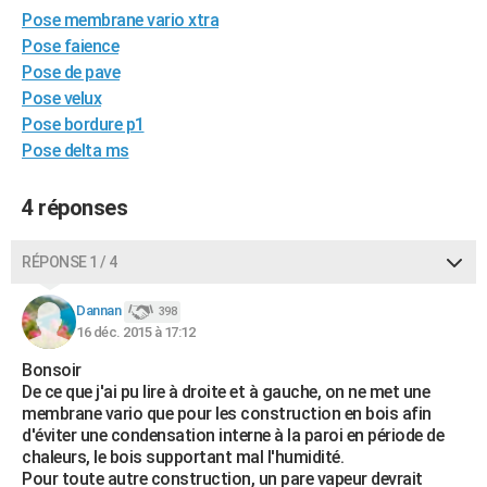
Pose membrane vario xtra
City break
Voyage de noces
Climat
Destinations
Voyage nature
Forum
+
PHOTO
Pose faience
GUIDES D'ACHAT
Pose de pave
Pose velux
BONS PLANS
Pose bordure p1
Pose delta ms
CARTE DE VOEUX
Carte Bonne année
Carte Pâques
Carte de Noël
Carte Saint-Valentin
Carte d'anniversaire
DICTIONNAIRE
4 réponses
Biographies
Expressions
Dictionnaire
Citations
Proverbes
PROGRAMME TV
RÉPONSE 1 / 4
COPAINS D'AVANT
Dannan
398
Se connecter
Collèges
Universités
Service militaire
S'inscrire
Lycées
Primaires
Entreprises
Avis de recherche
16 déc. 2015 à 17:12
AVIS DE DÉCÈS
Bonsoir
FORUM
De ce que j'ai pu lire à droite et à gauche, on ne met une
membrane vario que pour les construction en bois afin
Lifestyle
Sport
Television
Cinema
Bricolage
Culture
Auto
Voyage
d'éviter une condensation interne à la paroi en période de
chaleurs, le bois supportant mal l'humidité.
Pour toute autre construction, un pare vapeur devrait