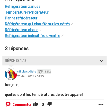
City break
Voyage de noces
Climat
Destinations
Voyage nature
Forum
+
PHOTO
Refrigerateur zanussi
Température réfrigérateur
GUIDES D'ACHAT
Panne réfrigérateur
Réfrigérateur qui chauffe sur les côtés
✓
BONS PLANS
Réfrigérateur chaud
✓
CARTE DE VOEUX
Refrigerateur indesit froid ventile
✓
Carte Bonne année
Carte Pâques
Carte de Noël
Carte Saint-Valentin
Carte d'anniversaire
DICTIONNAIRE
2 réponses
Biographies
Expressions
Dictionnaire
Citations
Proverbes
PROGRAMME TV
RÉPONSE 1 / 2
COPAINS D'AVANT
stf_la sudiste
8 272
Se connecter
Collèges
Universités
Service militaire
S'inscrire
Lycées
Primaires
Entreprises
Avis de recherche
AVIS DE DÉCÈS
21 déc. 2015 à 14:35
bonjour,
FORUM
Lifestyle
Sport
Television
Cinema
Bricolage
Culture
Auto
Voyage
quelles sont les températures de votre appareil
0
Commenter