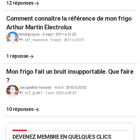
12 réponses
Comment connaître la référence de mon frigo
Arthur Martin Electrolux
leminipouce
-
5 sept. 2011 à 21:25
stf_mareson
-
5 sept. 2011 à 23:31
1 réponse
Mon frigo fait un bruit insupportable. Que faire
?
Jacqueline Hassen
-
4 oct. 2010 à 20:02
stf_jpd87
-
1 nov. 2023 à 09:47
10 réponses
DEVENEZ MEMBRE EN QUELQUES CLICS