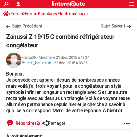
ACTUALITÉS
Forum
Forum Bricolage
Connexion
Electroménager
S'inscrire
Rechercher
Société
Education
Villes
Politique
Faits Divers
Monde
+
SPORT
Sujet Précédent
Sujet Suivant
Football
Cyclisme
Forum
Coupe du monde 2026
Tennis
Rugby
CULTURE
Zanussi Z 19/15 C combiné réfrigérateur
TNT
Cinéma
Musique
Programme TV
Streaming
Sorties cinéma
+
congélateur
FINANCE
Impôts
Immobilier
Banque
Crédit
Retraite
Epargne
Risques naturels par ville
Assurance
AUTO
krisha06
-
Modifié le 21 déc. 2015 à 13:34
stf_la sudiste
-
22 déc. 2015 à 08:36
Réserver un essai
Berlines
Forum auto
Essais
Citadines
SUV
+
HIGH-TECH
Bonjour,
Je possède cet appareil depuis de nombreuses années
Meilleur smartphone
Ordinateurs
Guide high-tech
Mobiles
Internet
Jeux vidéo
+
BRICOLAGE
mais voilà j'ai trois voyant pour le congélateur un style
symbole infini en longeur un rectangle avec S et une autre
Aménagement intérieur
Cuisine
Jardinage
+
Forum
Extérieur
Salle de bains
Rangement
WEEK-END
rectangle avec au dessus un triangle. Voilà ce voyant reste
allumé en permanence depuis hier et je cherche à savoir à
Escapades
Expositions
Week-end nature
Guides de France
Patrimoine
Musées
+
LIFESTYLE
quoi cela correspond. Merci de votre réponse. A bientôt
Bien-être
Mode
+
Art de vivre
Loisirs
Modes de vie
SANTE
Répondre (2)
Partager
Guide de la santé
Médicaments
+
Alimentation
Maladies
Sommeil
VOYAGE
A voir également: