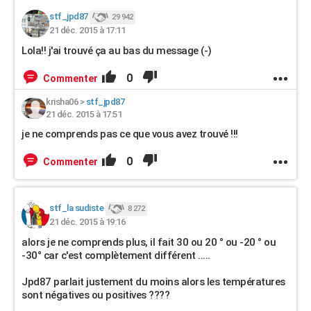
stf_jpd87
29 942
21 déc. 2015 à 17:11
Lola!! j'ai trouvé ça au bas du message (-)
0
Commenter
krisha06
>
stf_jpd87
21 déc. 2015 à 17:51
je ne comprends pas ce que vous avez trouvé !!!
0
Commenter
stf_la sudiste
8 272
21 déc. 2015 à 19:16
alors je ne comprends plus, il fait 30 ou 20 ° ou -20 ° ou
-30° car c'est complètement différent .....
Jpd87 parlait justement du moins alors les températures
sont négatives ou positives ????