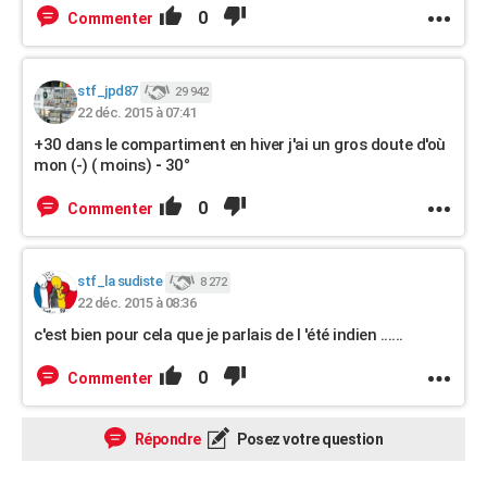
0
Commenter
stf_jpd87
29 942
22 déc. 2015 à 07:41
+30 dans le compartiment en hiver j'ai un gros doute d'où
mon (-) ( moins)
-
30°
0
Commenter
stf_la sudiste
8 272
22 déc. 2015 à 08:36
c'est bien pour cela que je parlais de l 'été indien ......
0
Commenter
Répondre
Posez votre question