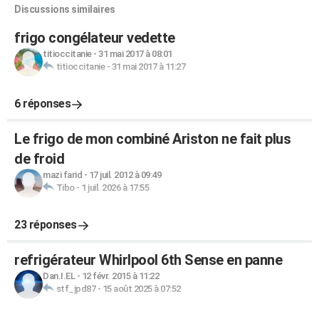
Discussions similaires
frigo congélateur vedette
titioccitanie
-
31 mai 2017 à 08:01
titioccitanie
-
31 mai 2017 à 11:27
6 réponses
Le frigo de mon combiné Ariston ne fait plus
de froid
mazi farid
-
17 juil. 2012 à 09:49
Tibo
-
1 juil. 2026 à 17:55
23 réponses
refrigérateur Whirlpool 6th Sense en panne
Dan.I.EL
-
12 févr. 2015 à 11:22
stf_jpd87
-
15 août 2025 à 07:52