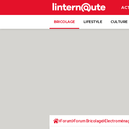
AC
BRICOLAGE
LIFESTYLE
CULTURE
Forum
Forum Bricolage
Electroména