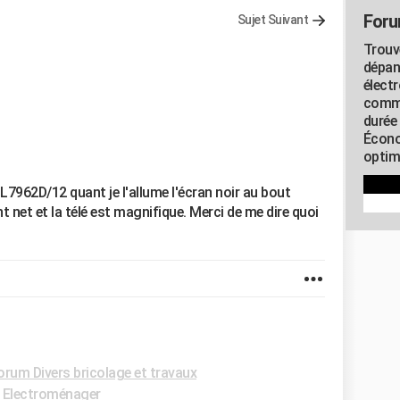
Foru
Sujet Suivant
Trouv
dépan
élect
commu
durée
Écono
optimi
PFL7962D/12 quant je l'allume l'écran noir au bout
ent net et la télé est magnifique. Merci de me dire quoi
orum Divers bricolage et travaux
 Electroménager