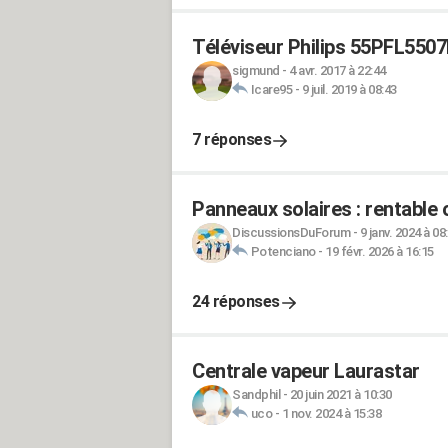
Téléviseur Philips 55PFL5507H
sigmund
-
4 avr. 2017 à 22:44
Icare95
-
9 juil. 2019 à 08:43
7 réponses
Panneaux solaires : rentable 
DiscussionsDuForum
-
9 janv. 2024 à 08
Potenciano
-
19 févr. 2026 à 16:15
24 réponses
Centrale vapeur Laurastar
Sandphil
-
20 juin 2021 à 10:30
uco
-
1 nov. 2024 à 15:38