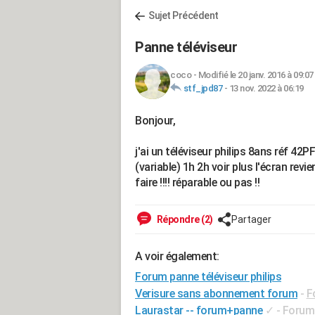
Sujet Précédent
Panne téléviseur
coco
-
Modifié le 20 janv. 2016 à 09:07
stf_jpd87
-
13 nov. 2022 à 06:19
Bonjour,
j'ai un téléviseur philips 8ans réf 42
(variable) 1h 2h voir plus l'écran revi
faire !!!! réparable ou pas !!
Répondre (2)
Partager
A voir également:
Forum panne téléviseur philips
Verisure sans abonnement forum
-
F
Laurastar -- forum+panne
✓
-
Forum