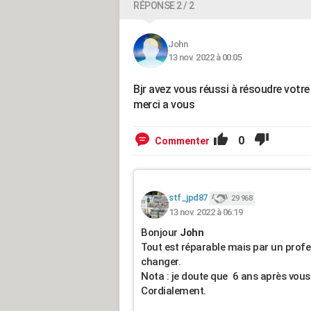
RÉPONSE 2 / 2
John
13 nov. 2022 à 00:05
Bjr avez vous réussi à résoudre votre
merci a vous
0
Commenter
stf_jpd87
29 968
13 nov. 2022 à 06:19
Bonjour
John
Tout est réparable mais par un profess
changer.
Nota : je doute que 6 ans après vous
Cordialement.