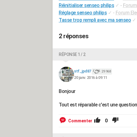
Réinitialiser senseo philips
✓
-
Forum
Réglage senseo philips
✓
-
Forum El
Tasse trop rempli avec ma senseo
✓
2 réponses
RÉPONSE 1 / 2
stf_jpd87
29 968
20 janv. 2016 à 09:11
Bonjour
Tout est réparable c'est une question
0
Commenter