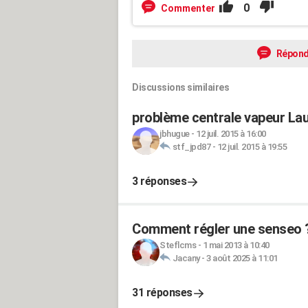
0
Commenter
Répond
Discussions similaires
problème centrale vapeur La
jbhugue
-
12 juil. 2015 à 16:00
stf_jpd87
-
12 juil. 2015 à 19:55
3 réponses
Comment régler une senseo 
Steflcms
-
1 mai 2013 à 10:40
Jacany
-
3 août 2025 à 11:01
31 réponses