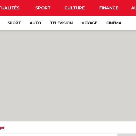
TUALITÉS
SPORT
CULTURE
FINANCE
A
SPORT
AUTO
TELEVISION
VOYAGE
CINEMA
ger