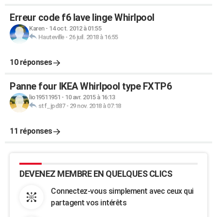
Erreur code f6 lave linge Whirlpool
Karen
-
14 oct. 2012 à 01:55
Hauteville
-
26 juil. 2018 à 16:55
10 réponses
Panne four IKEA Whirlpool type FXTP6
lio19511951
-
10 avr. 2015 à 16:13
stf_jpd87
-
29 nov. 2018 à 07:18
11 réponses
DEVENEZ MEMBRE EN QUELQUES CLICS
Connectez-vous simplement avec ceux qui
partagent vos intérêts