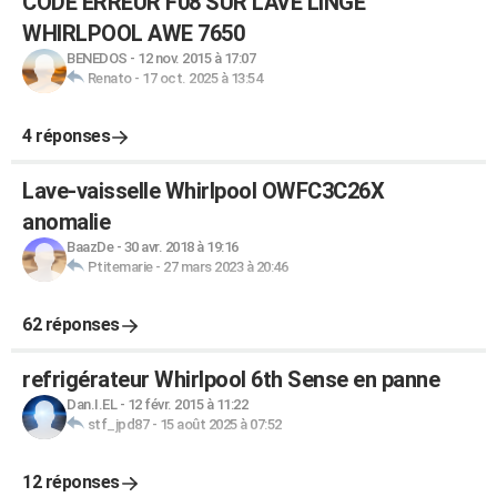
CODE ERREUR F08 SUR LAVE LINGE
WHIRLPOOL AWE 7650
BENEDOS
-
12 nov. 2015 à 17:07
Renato
-
17 oct. 2025 à 13:54
4 réponses
Lave-vaisselle Whirlpool OWFC3C26X
anomalie
BaazDe
-
30 avr. 2018 à 19:16
Ptitemarie
-
27 mars 2023 à 20:46
62 réponses
refrigérateur Whirlpool 6th Sense en panne
Dan.I.EL
-
12 févr. 2015 à 11:22
stf_jpd87
-
15 août 2025 à 07:52
12 réponses