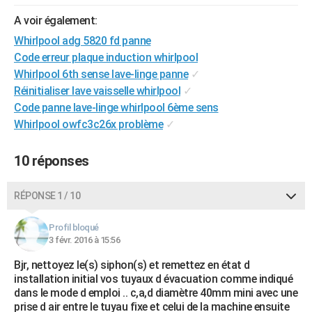
City break
Voyage de noces
Climat
Destinations
Voyage nature
Forum
+
PHOTO
A voir également:
Whirlpool adg 5820 fd panne
GUIDES D'ACHAT
Code erreur plaque induction whirlpool
BONS PLANS
Whirlpool 6th sense lave-linge panne
✓
Réinitialiser lave vaisselle whirlpool
✓
CARTE DE VOEUX
Code panne lave-linge whirlpool 6ème sens
Whirlpool owfc3c26x problème
✓
Carte Bonne année
Carte Pâques
Carte de Noël
Carte Saint-Valentin
Carte d'anniversaire
DICTIONNAIRE
Biographies
Expressions
Dictionnaire
Citations
Proverbes
PROGRAMME TV
10 réponses
COPAINS D'AVANT
RÉPONSE 1 / 10
Se connecter
Collèges
Universités
Service militaire
S'inscrire
Lycées
Primaires
Entreprises
Avis de recherche
AVIS DE DÉCÈS
Profil bloqué
3 févr. 2016 à 15:56
FORUM
Bjr, nettoyez le(s) siphon(s) et remettez en état d
Lifestyle
Sport
Television
Cinema
Bricolage
Culture
Auto
Voyage
installation initial vos tuyaux d évacuation comme indiqué
dans le mode d emploi .. c,a,d diamètre 40mm mini avec une
prise d air entre le tuyau fixe et celui de la machine ensuite