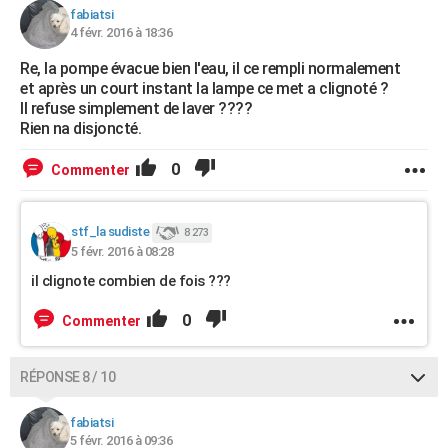
fabiatsi
4 févr. 2016 à 18:36
Re, la pompe évacue bien l'eau, il ce rempli normalement
et après un court instant la lampe ce met a clignoté ?
Il refuse simplement de laver ????
Rien na disjoncté.
0
Commenter
stf_la sudiste
8 273
5 févr. 2016 à 08:28
il clignote combien de fois ???
0
Commenter
RÉPONSE 8 / 10
fabiatsi
5 févr. 2016 à 09:36