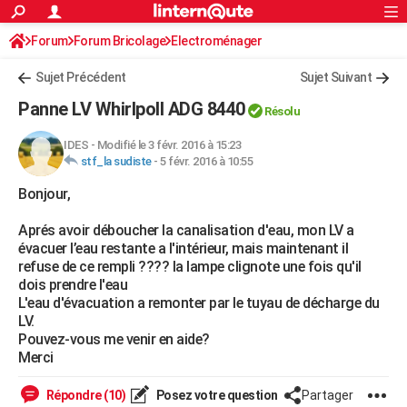
ACTUALITÉS
Forum
Forum Bricolage
Connexion
Electroménager
S'inscrire
Rechercher
Société
Education
Villes
Politique
Faits Divers
Monde
+
SPORT
Sujet Précédent
Sujet Suivant
Football
Cyclisme
Forum
Coupe du monde 2026
Tennis
Rugby
CULTURE
Panne LV Whirlpoll ADG 8440
Résolu
TNT
Cinéma
Musique
Programme TV
Streaming
Sorties cinéma
+
FINANCE
IDES
-
Modifié le 3 févr. 2016 à 15:23
stf_la sudiste
-
5 févr. 2016 à 10:55
Impôts
Immobilier
Banque
Crédit
Retraite
Epargne
Risques naturels par ville
Assurance
AUTO
Bonjour,
Réserver un essai
Berlines
Forum auto
Essais
Citadines
SUV
+
HIGH-TECH
Aprés avoir déboucher la canalisation d'eau, mon LV a
Meilleur smartphone
Ordinateurs
Guide high-tech
Mobiles
Internet
Jeux vidéo
+
BRICOLAGE
évacuer l’eau restante a l'intérieur, mais maintenant il
refuse de ce rempli ???? la lampe clignote une fois qu'il
Aménagement intérieur
Cuisine
Jardinage
+
Forum
Extérieur
Salle de bains
Rangement
WEEK-END
dois prendre l'eau
L'eau d'évacuation a remonter par le tuyau de décharge du
Escapades
Expositions
Week-end nature
Guides de France
Patrimoine
Musées
+
LIFESTYLE
LV.
Pouvez-vous me venir en aide?
Bien-être
Mode
+
Art de vivre
Loisirs
Modes de vie
SANTE
Merci
Guide de la santé
Médicaments
+
Alimentation
Maladies
Sommeil
VOYAGE
Répondre (10)
Posez votre question
Partager