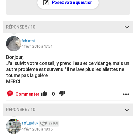
Posez votre question
RÉPONSE 5 / 10
fabiatsi
4 févr. 2016 à 17:51
Bonjour,
J'ai suivit votre conseil, y prend l'eau et ce vidange, mais un
autre problème est survenu " il ne lave plus les ailettes ne
tourne pas la galère
MERCI
0
Commenter
RÉPONSE 6 / 10
stf_jpd87
29 958
4 févr. 2016 à 18:16