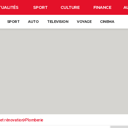
TUALITÉS
SPORT
CULTURE
FINANCE
A
SPORT
AUTO
TELEVISION
VOYAGE
CINEMA
et rénovation
Plomberie