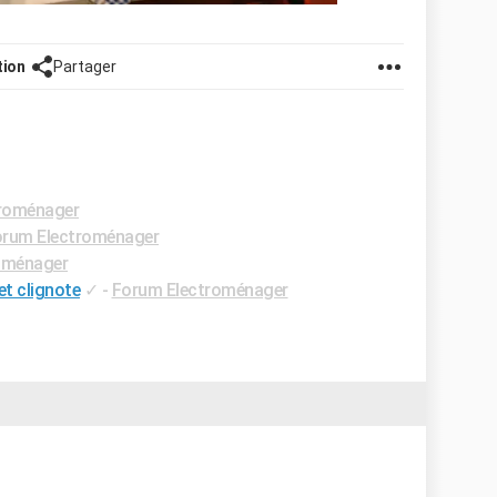
tion
Partager
roménager
rum Electroménager
oménager
et clignote
✓
-
Forum Electroménager