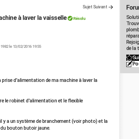
Foru
Sujet Suivant
hine à laver la vaisselle
Solut
Résolu
Trouv
plomb
répar
Rejoi
1982 le 13/02/2016 19:55
de la 
Sui
Po
a prise d'alimentation de ma machine à laver la
 le robinet d'alimentation et le flexible
 il y a un système de branchement (voir photo) et la
u du bouton butoir jaune.