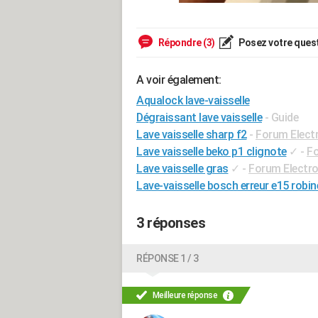
Répondre (3)
Posez votre ques
A voir également:
Aqualock lave-vaisselle
Dégraissant lave vaisselle
- Guide
Lave vaisselle sharp f2
-
Forum Elect
Lave vaisselle beko p1 clignote
✓
-
Fo
Lave vaisselle gras
✓
-
Forum Electr
Lave-vaisselle bosch erreur e15 robin
3 réponses
RÉPONSE 1 / 3
Meilleure réponse