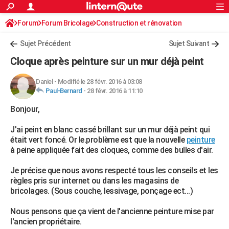
ACTUALITÉS
Forum
Forum Bricolage
Connexion
Construction et rénovation
S'inscrire
Rechercher
Société
Education
Villes
Politique
Faits Divers
Monde
+
SPORT
Peinture, Vernis, Tapissserie
Sujet Précédent
Sujet Suivant
Football
Cyclisme
Forum
Coupe du monde 2026
Tennis
Rugby
CULTURE
Cloque après peinture sur un mur déjà peint
TNT
Cinéma
Musique
Programme TV
Streaming
Sorties cinéma
+
FINANCE
Daniel
-
Modifié le 28 févr. 2016 à 03:08
Paul-Bernard
-
28 févr. 2016 à 11:10
Impôts
Immobilier
Banque
Crédit
Retraite
Epargne
Risques naturels par ville
Assurance
AUTO
Bonjour,
Réserver un essai
Berlines
Forum auto
Essais
Citadines
SUV
+
HIGH-TECH
J'ai peint en blanc cassé brillant sur un mur déjà peint qui
Meilleur smartphone
Ordinateurs
Guide high-tech
Mobiles
Internet
Jeux vidéo
+
BRICOLAGE
était vert foncé. Or le.problème est que la nouvelle
peinture
à peine appliquée fait des cloques, comme des bulles d'air.
Aménagement intérieur
Cuisine
Jardinage
+
Forum
Extérieur
Salle de bains
Rangement
WEEK-END
Je précise que nous avons respecté tous les conseils et les
Escapades
Expositions
Week-end nature
Guides de France
Patrimoine
Musées
+
LIFESTYLE
règles pris sur internet ou dans les magasins de
bricolages. (Sous couche, lessivage, ponçage ect...)
Bien-être
Mode
+
Art de vivre
Loisirs
Modes de vie
SANTE
Nous pensons que ça vient de l'ancienne peinture mise par
Guide de la santé
Médicaments
+
Alimentation
Maladies
Sommeil
VOYAGE
l'ancien propriétaire.