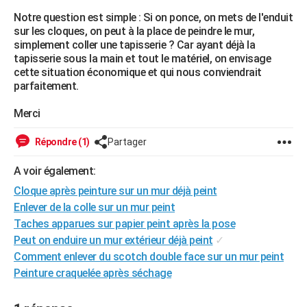
City break
Voyage de noces
Climat
Destinations
Voyage nature
Forum
+
Notre question est simple : Si on ponce, on mets de l'enduit
PHOTO
sur les cloques, on peut à la place de peindre le mur,
simplement coller une tapisserie ? Car ayant déjà la
GUIDES D'ACHAT
tapisserie sous la main et tout le matériel, on envisage
cette situation économique et qui nous conviendrait
BONS PLANS
parfaitement.
CARTE DE VOEUX
Merci
Carte Bonne année
Carte Pâques
Carte de Noël
Carte Saint-Valentin
Carte d'anniversaire
DICTIONNAIRE
Répondre (1)
Partager
Biographies
Expressions
Dictionnaire
Citations
Proverbes
PROGRAMME TV
A voir également:
COPAINS D'AVANT
Cloque après peinture sur un mur déjà peint
Enlever de la colle sur un mur peint
Se connecter
Collèges
Universités
Service militaire
S'inscrire
Lycées
Primaires
Entreprises
Avis de recherche
AVIS DE DÉCÈS
Taches apparues sur papier peint après la pose
FORUM
Peut on enduire un mur extérieur déjà peint
✓
Comment enlever du scotch double face sur un mur peint
Lifestyle
Sport
Television
Cinema
Bricolage
Culture
Auto
Voyage
Peinture craquelée après séchage