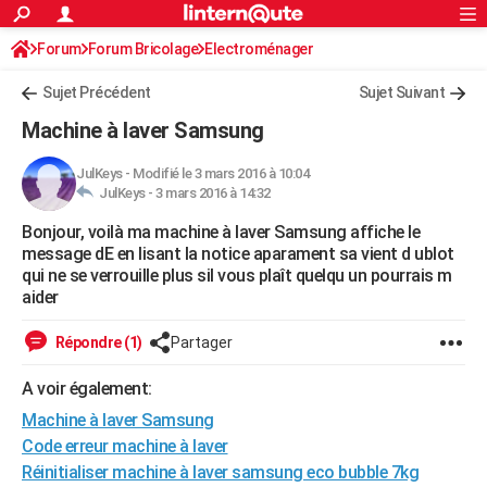
ACTUALITÉS
Forum
Forum Bricolage
Connexion
Electroménager
S'inscrire
Rechercher
Société
Education
Villes
Politique
Faits Divers
Monde
+
SPORT
Sujet Précédent
Sujet Suivant
Football
Cyclisme
Forum
Coupe du monde 2026
Tennis
Rugby
CULTURE
Machine à laver Samsung
TNT
Cinéma
Musique
Programme TV
Streaming
Sorties cinéma
+
FINANCE
JulKeys
-
Modifié le 3 mars 2016 à 10:04
JulKeys -
3 mars 2016 à 14:32
Impôts
Immobilier
Banque
Crédit
Retraite
Epargne
Risques naturels par ville
Assurance
AUTO
Bonjour, voilà ma machine à laver Samsung affiche le
Réserver un essai
Berlines
Forum auto
Essais
Citadines
SUV
+
HIGH-TECH
message dE en lisant la notice aparament sa vient d ublot
qui ne se verrouille plus sil vous plaît quelqu un pourrais m
Meilleur smartphone
Ordinateurs
Guide high-tech
Mobiles
Internet
Jeux vidéo
+
BRICOLAGE
aider
Aménagement intérieur
Cuisine
Jardinage
+
Forum
Extérieur
Salle de bains
Rangement
WEEK-END
Répondre (1)
Partager
Escapades
Expositions
Week-end nature
Guides de France
Patrimoine
Musées
+
LIFESTYLE
A voir également:
Machine à laver Samsung
Bien-être
Mode
+
Art de vivre
Loisirs
Modes de vie
SANTE
Code erreur machine à laver
Guide de la santé
Médicaments
+
Alimentation
Maladies
Sommeil
VOYAGE
Réinitialiser machine à laver samsung eco bubble 7kg