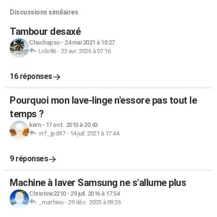
Discussions similaires
Tambour desaxé
Chachapso
-
24 mai 2021 à 10:27
Lolo86
-
23 avr. 2026 à 07:16
16 réponses
Pourquoi mon lave-linge n'essore pas tout le
temps ?
kern
-
17 oct. 2010 à 20:43
stf_jpd87
-
14 juil. 2021 à 17:44
9 réponses
Machine à laver Samsung ne s'allume plus
Christine2210
-
29 juil. 2016 à 17:54
_mathieu
-
29 déc. 2025 à 09:26