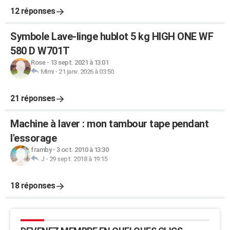
12 réponses
Symbole Lave-linge hublot 5 kg HIGH ONE WF
580 D W701T
Rose
-
13 sept. 2021 à 13:01
Mimi
-
21 janv. 2026 à 03:50
21 réponses
Machine à laver : mon tambour tape pendant
l'essorage
framby
-
3 oct. 2010 à 13:30
J
-
29 sept. 2018 à 19:15
18 réponses