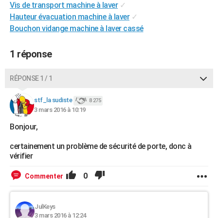
Vis de transport machine à laver
✓
City break
Voyage de noces
Climat
Destinations
Voyage nature
Forum
+
PHOTO
Hauteur évacuation machine à laver
✓
Bouchon vidange machine à laver cassé
GUIDES D'ACHAT
BONS PLANS
1 réponse
CARTE DE VOEUX
RÉPONSE 1 / 1
Carte Bonne année
Carte Pâques
Carte de Noël
Carte Saint-Valentin
Carte d'anniversaire
DICTIONNAIRE
stf_la sudiste
8 275
Biographies
Expressions
Dictionnaire
Citations
Proverbes
3 mars 2016 à 10:19
PROGRAMME TV
Bonjour,
COPAINS D'AVANT
certainement un problème de sécurité de porte, donc à
Se connecter
Collèges
Universités
Service militaire
S'inscrire
Lycées
Primaires
Entreprises
Avis de recherche
AVIS DE DÉCÈS
vérifier
FORUM
0
Commenter
Lifestyle
Sport
Television
Cinema
Bricolage
Culture
Auto
Voyage
JulKeys
3 mars 2016 à 12:24