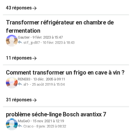
43 réponses
Transformer réfrigérateur en chambre de
fermentation
Gautier
-
9 févr. 2023 à 15:47
stf_jpd87
-
10 févr. 2023 à 18:43
11 réponses
Comment transformer un frigo en cave à vin ?
RENE83
-
13 déc. 2005 à 09:11
al1-
-
25 août 2019 à 15:04
31 réponses
problème séche-linge Bosch avantixx 7
MuGeO
-
15 nov. 2021 à 12:19
Craco
-
8 janv. 2023 à 08:32