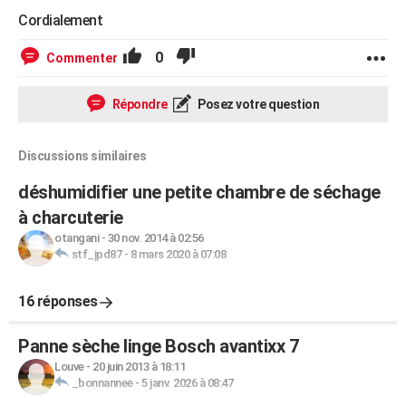
Cordialement
0
Commenter
Répondre
Posez votre question
Discussions similaires
déshumidifier une petite chambre de séchage
à charcuterie
otangani
-
30 nov. 2014 à 02:56
stf_jpd87
-
8 mars 2020 à 07:08
16 réponses
Panne sèche linge Bosch avantixx 7
Louve
-
20 juin 2013 à 18:11
_bonnannee
-
5 janv. 2026 à 08:47