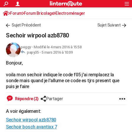
ACTUALITÉS
Forum
Forum Bricolage
Connexion
Electroménager
S'inscrire
Rechercher
Société
Education
Villes
Politique
Faits Divers
Monde
+
SPORT
Sujet Précédent
Sujet Suivant
Football
Cyclisme
Forum
Coupe du monde 2026
Tennis
Rugby
CULTURE
Sechoir wirpool azb8780
TNT
Cinéma
Musique
Programme TV
Streaming
Sorties cinéma
+
FINANCE
peggy
-
Modifié le 4 mars 2016 à 15:58
papy35 -
5 mars 2016 à 10:09
Impôts
Immobilier
Banque
Crédit
Retraite
Epargne
Risques naturels par ville
Assurance
AUTO
Bonjour,
Réserver un essai
Berlines
Forum auto
Essais
Citadines
SUV
+
HIGH-TECH
voila mon sechoir indique le code f05 j'ai remplacez la
Meilleur smartphone
Ordinateurs
Guide high-tech
Mobiles
Internet
Jeux vidéo
+
BRICOLAGE
sonde mais quand je l'allume ce code es tjrs present que
puis je faire
Aménagement intérieur
Cuisine
Jardinage
+
Forum
Extérieur
Salle de bains
Rangement
WEEK-END
Répondre (2)
Partager
Escapades
Expositions
Week-end nature
Guides de France
Patrimoine
Musées
+
LIFESTYLE
A voir également:
Bien-être
Mode
+
Art de vivre
Loisirs
Modes de vie
SANTE
Sechoir wirpool azb8780
Guide de la santé
Médicaments
+
Alimentation
Maladies
Sommeil
Sechoir bosch avantixx 7
VOYAGE