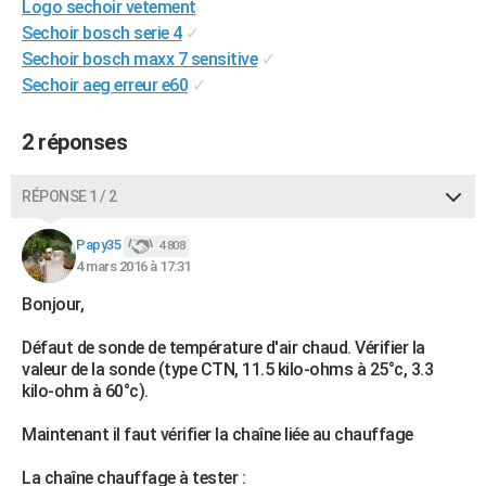
Logo sechoir vetement
City break
Voyage de noces
Climat
Destinations
Voyage nature
Forum
+
PHOTO
Sechoir bosch serie 4
✓
Sechoir bosch maxx 7 sensitive
✓
GUIDES D'ACHAT
Sechoir aeg erreur e60
✓
BONS PLANS
2 réponses
CARTE DE VOEUX
Carte Bonne année
Carte Pâques
Carte de Noël
Carte Saint-Valentin
Carte d'anniversaire
RÉPONSE 1 / 2
DICTIONNAIRE
Biographies
Expressions
Dictionnaire
Citations
Proverbes
Papy35
PROGRAMME TV
4 808
4 mars 2016 à 17:31
COPAINS D'AVANT
Bonjour,
Se connecter
Collèges
Universités
Service militaire
S'inscrire
Lycées
Primaires
Entreprises
Avis de recherche
AVIS DE DÉCÈS
Défaut de sonde de température d'air chaud. Vérifier la
valeur de la sonde (type CTN, 11.5 kilo-ohms à 25°c, 3.3
FORUM
kilo-ohm à 60°c).
Lifestyle
Sport
Television
Cinema
Bricolage
Culture
Auto
Voyage
Maintenant il faut vérifier la chaîne liée au chauffage
La chaîne chauffage à tester :