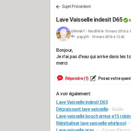
Sujet Précédent
Lave Vaisselle indesit D65
R
GRANAT
-
Modifié le 10 mars 2016 à 1
papy35 -
10 mars 2016 à 12:42
Bonjour,
Je n'ai pas d'eau qui arrive dans les 
merci
Répondre (1)
Posez votre ques
A voir également:
Lave Vaisselle indesit D65
Dégraissant lave vaisselle
- Guide
Lave-vaisselle bosch erreur e15 robin
Réinitialiser lave vaisselle whirlpool
✓
Lave vaisselle gras
✓
-
Forum Electr