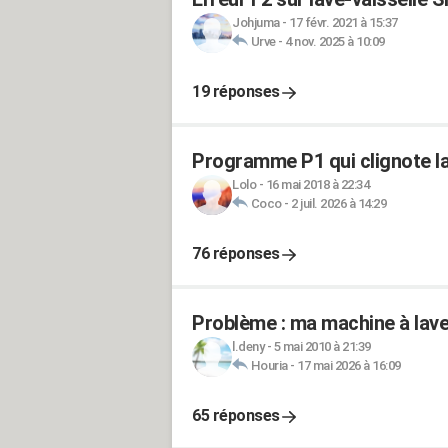
Johjuma
-
17 févr. 2021 à 15:37
Urve
-
4 nov. 2025 à 10:09
19 réponses
Programme P1 qui clignote la
Lolo
-
16 mai 2018 à 22:34
Coco
-
2 juil. 2026 à 14:29
76 réponses
Problème : ma machine à laver
l.deny
-
5 mai 2010 à 21:39
Houria
-
17 mai 2026 à 16:09
65 réponses