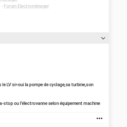
✓
-
Forum Electroménager
s le LV si=oui la pompe de cyclage,sa turbine,son
aqua-stop ou l'électrovanne selon équipement machine