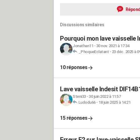
Répond
Discussions similaires
Pourquoi mon lave vaisselle I
Jonathan11
-
30 nov. 2021 à 17:34
_PhoqueEclatant
-
23 déc. 2025 à 0
10 réponses
Lave vaisselle Indesit DIF14B
Steni33
-
30 juin 2022 à 11:57
Ludodu66
-
18 juin 2025 à 14:21
15 réponses
Erreur F2 sur lave-vaisselle 