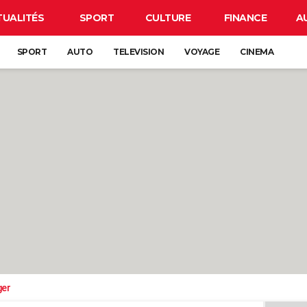
TUALITÉS
SPORT
CULTURE
FINANCE
A
SPORT
AUTO
TELEVISION
VOYAGE
CINEMA
ger