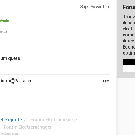
Foru
Sujet Suivant
Trouv
ésolu
dépan
élect
0:58
commu
durée
Écono
optimi
tourniquets
tion
Partager
et clignote
✓
-
Forum Electroménager
-
Forum Electroménager
oménager