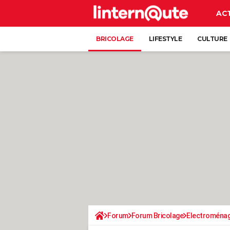
AC
BRICOLAGE
LIFESTYLE
CULTURE
Forum
Forum Bricolage
Electroména