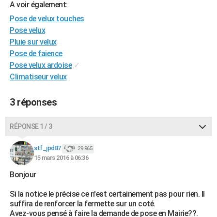
A voir également:
City break
Voyage de noces
Climat
Destinations
Voyage nature
Forum
+
PHOTO
Pose de velux touches
Pose velux
GUIDES D'ACHAT
Pluie sur velux
BONS PLANS
Pose de faience
Pose velux ardoise
✓
CARTE DE VOEUX
Climatiseur velux
Carte Bonne année
Carte Pâques
Carte de Noël
Carte Saint-Valentin
Carte d'anniversaire
DICTIONNAIRE
3 réponses
Biographies
Expressions
Dictionnaire
Citations
Proverbes
PROGRAMME TV
RÉPONSE 1 / 3
COPAINS D'AVANT
Se connecter
Collèges
Universités
Service militaire
S'inscrire
Lycées
Primaires
Entreprises
Avis de recherche
stf_jpd87
29 965
AVIS DE DÉCÈS
15 mars 2016 à 06:36
FORUM
Bonjour
Lifestyle
Sport
Television
Cinema
Bricolage
Culture
Auto
Voyage
Si la notice le précise ce n'est certainement pas pour rien. Il
suffira de renforcer la fermette sur un coté.
Avez-vous pensé à faire la demande de pose en Mairie??.