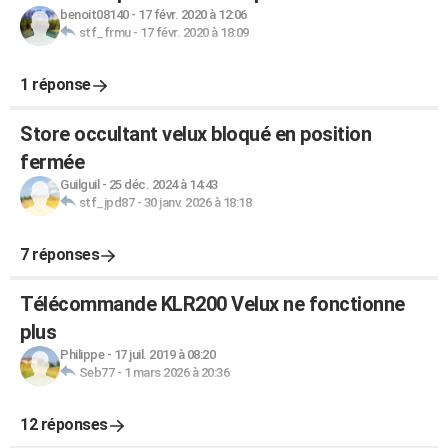
benoit08140
-
17 févr. 2020 à 12:06
stf_frmu
-
17 févr. 2020 à 18:09
1 réponse
Store occultant velux bloqué en position
fermée
Guilguil
-
25 déc. 2024 à 14:43
stf_jpd87
-
30 janv. 2026 à 18:18
7 réponses
Télécommande KLR200 Velux ne fonctionne
plus
Philippe
-
17 juil. 2019 à 08:20
Seb77
-
1 mars 2026 à 20:36
12 réponses