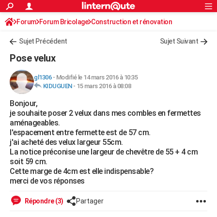
ACTUALITÉS
Forum
Forum Bricolage
Connexion
Construction et rénovation
S'inscrire
Rechercher
Société
Education
Villes
Politique
Faits Divers
Monde
+
SPORT
Charpente, toiture, combles
Sujet Précédent
Sujet Suivant
Football
Cyclisme
Forum
Coupe du monde 2026
Tennis
Rugby
CULTURE
Pose velux
TNT
Cinéma
Musique
Programme TV
Streaming
Sorties cinéma
+
FINANCE
gl1306
-
Modifié le 14 mars 2016 à 10:35
KIDUGUEN
-
15 mars 2016 à 08:08
Impôts
Immobilier
Banque
Crédit
Retraite
Epargne
Risques naturels par ville
Assurance
AUTO
Bonjour,
Réserver un essai
Berlines
Forum auto
Essais
Citadines
SUV
+
HIGH-TECH
je souhaite poser 2 velux dans mes combles en fermettes
aménageables.
Meilleur smartphone
Ordinateurs
Guide high-tech
Mobiles
Internet
Jeux vidéo
+
BRICOLAGE
l'espacement entre fermette est de 57 cm.
j'ai acheté des velux largeur 55cm.
Aménagement intérieur
Cuisine
Jardinage
+
Forum
Extérieur
Salle de bains
Rangement
WEEK-END
La notice préconise une largeur de chevêtre de 55 + 4 cm
soit 59 cm.
Escapades
Expositions
Week-end nature
Guides de France
Patrimoine
Musées
+
LIFESTYLE
Cette marge de 4cm est elle indispensable?
merci de vos réponses
Bien-être
Mode
+
Art de vivre
Loisirs
Modes de vie
SANTE
Répondre (3)
Partager
Guide de la santé
Médicaments
+
Alimentation
Maladies
Sommeil
VOYAGE