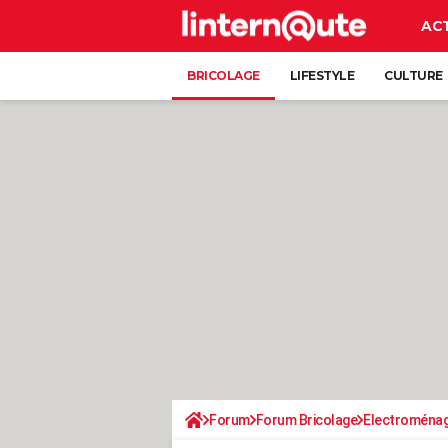
AC
BRICOLAGE
LIFESTYLE
CULTURE
Forum
Forum Bricolage
Electroména