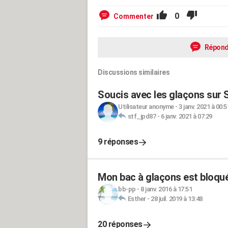
0
Commenter
Répond
Discussions similaires
Soucis avec les glaçons s
Utilisateur anonyme
-
3 janv. 2021 à 00:5
stf_jpd87
-
6 janv. 2021 à 07:29
9 réponses
Mon bac à glaçons est bloqué 
bb-pp
-
8 janv. 2016 à 17:51
Esther
-
28 juil. 2019 à 13:48
20 réponses