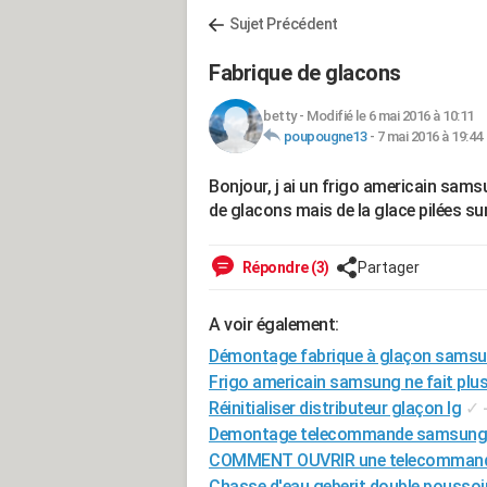
Sujet Précédent
Fabrique de glacons
betty
-
Modifié le 6 mai 2016 à 10:11
poupougne13
-
7 mai 2016 à 19:44
Bonjour, j ai un frigo americain sams
de glacons mais de la glace pilées su
Répondre (3)
Partager
A voir également:
Démontage fabrique à glaçon sams
Frigo americain samsung ne fait plu
Réinitialiser distributeur glaçon lg
✓
Demontage telecommande samsung
COMMENT OUVRIR une telecomman
Chasse d'eau geberit double pousso