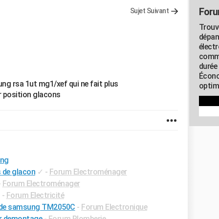
Foru
Sujet Suivant
Trouv
dépan
élect
commu
durée
Écono
ung rsa 1ut mg1/xef qui ne fait plus
optimi
r position glacons
ung
s de glacon
✓
-
Forum Electroménager
-
Forum Electroménager
-
Forum Electricité
de samsung TM2050C
-
Forum Electronique
ir demontage
-
Forum Plomberie