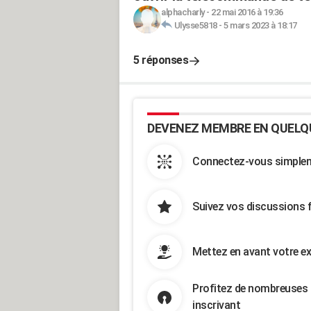
alphacharly
-
22 mai 2016 à 19:36
Ulysse5818
-
5 mars 2023 à 18:17
5 réponses
DEVENEZ MEMBRE EN QUELQ
Connectez-vous simpleme
Suivez vos discussions 
Mettez en avant votre ex
Profitez de nombreuses 
inscrivant