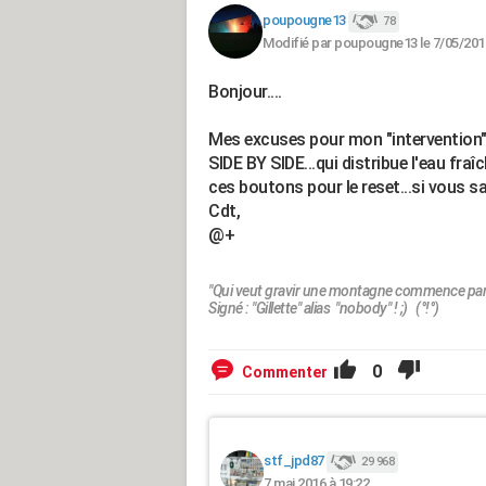
poupougne13
78
Modifié par poupougne13 le 7/05/201
Bonjour....
Mes excuses pour mon "intervention
SIDE BY SIDE...qui distribue l'eau fra
ces boutons pour le reset...si vous sa
Cdt,
@+
"Qui veut gravir une montagne commence par l
Signé : "Gillette" alias "nobody" ! ;) (°!°)
0
Commenter
stf_jpd87
29 968
7 mai 2016 à 19:22