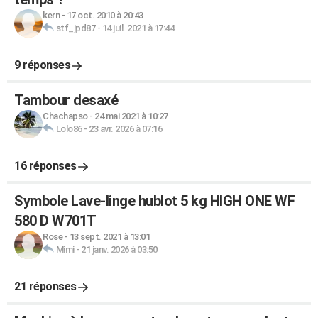
kern
-
17 oct. 2010 à 20:43
stf_jpd87
-
14 juil. 2021 à 17:44
9 réponses
Tambour desaxé
Chachapso
-
24 mai 2021 à 10:27
Lolo86
-
23 avr. 2026 à 07:16
16 réponses
Symbole Lave-linge hublot 5 kg HIGH ONE WF
580 D W701T
Rose
-
13 sept. 2021 à 13:01
Mimi
-
21 janv. 2026 à 03:50
21 réponses