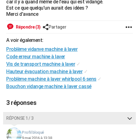
car il y a quand même de l'eau qui est vidangé.
City break
Voyage de noces
Climat
Destinations
Voyage nature
Forum
+
Est ce que quelqu'un aurait des idées ?
PHOTO
Merci d'avance
GUIDES D'ACHAT
Répondre (3)
Partager
BONS PLANS
A voir également:
CARTE DE VOEUX
Problème vidanve machine à laver
Carte Bonne année
Carte Pâques
Carte de Noël
Carte Saint-Valentin
Carte d'anniversaire
Code erreur machine à laver
DICTIONNAIRE
Vis de transport machine à laver
✓
Biographies
Expressions
Dictionnaire
Citations
Proverbes
PROGRAMME TV
Hauteur évacuation machine à laver
✓
Problème machine à laver whirlpool 6 sens
✓
COPAINS D'AVANT
Bouchon vidange machine à laver cassé
Se connecter
Collèges
Universités
Service militaire
S'inscrire
Lycées
Primaires
Entreprises
Avis de recherche
AVIS DE DÉCÈS
3 réponses
FORUM
RÉPONSE 1 / 3
Lifestyle
Sport
Television
Cinema
Bricolage
Culture
Auto
Voyage
Profil bloqué
9 mai 2016 à 13:38