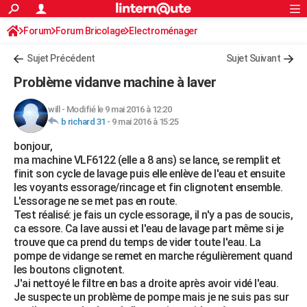
ACTUALITÉS
Forum
Forum Bricolage
Connexion
Electroménager
S'inscrire
Rechercher
Société
Education
Villes
Politique
Faits Divers
Monde
+
SPORT
Sujet Précédent
Sujet Suivant
Football
Cyclisme
Forum
Coupe du monde 2026
Tennis
Rugby
CULTURE
Problème vidanve machine à laver
TNT
Cinéma
Musique
Programme TV
Streaming
Sorties cinéma
+
FINANCE
will
-
Modifié le 9 mai 2016 à 12:20
b richard 31
-
9 mai 2016 à 15:25
Impôts
Immobilier
Banque
Crédit
Retraite
Epargne
Risques naturels par ville
Assurance
AUTO
bonjour,
Réserver un essai
Berlines
Forum auto
Essais
Citadines
SUV
+
HIGH-TECH
ma machine VLF6122 (elle a 8 ans) se lance, se remplit et
finit son cycle de lavage puis elle enlève de l'eau et ensuite
Meilleur smartphone
Ordinateurs
Guide high-tech
Mobiles
Internet
Jeux vidéo
+
BRICOLAGE
les voyants essorage/rincage et fin clignotent ensemble.
L'essorage ne se met pas en route.
Aménagement intérieur
Cuisine
Jardinage
+
Forum
Extérieur
Salle de bains
Rangement
WEEK-END
Test réalisé: je fais un cycle essorage, il n'y a pas de soucis,
ca essore. Ca lave aussi et l'eau de lavage part même si je
Escapades
Expositions
Week-end nature
Guides de France
Patrimoine
Musées
+
LIFESTYLE
trouve que ca prend du temps de vider toute l'eau. La
pompe de vidange se remet en marche régulièrement quand
Bien-être
Mode
+
Art de vivre
Loisirs
Modes de vie
SANTE
les boutons clignotent.
J'ai nettoyé le filtre en bas a droite après avoir vidé l'eau.
Guide de la santé
Médicaments
+
Alimentation
Maladies
Sommeil
VOYAGE
Je suspecte un problème de pompe mais je ne suis pas sur