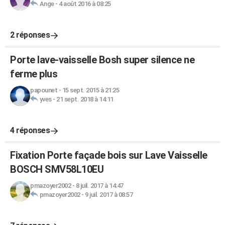
Ange
-
4 août 2016 à 08:25
2 réponses
Porte lave-vaisselle Bosh super silence ne
ferme plus
papounet
-
15 sept. 2015 à 21:25
yves
-
21 sept. 2018 à 14:11
4 réponses
Fixation Porte façade bois sur Lave Vaisselle
BOSCH SMV58L10EU
pmazoyer2002
-
8 juil. 2017 à 14:47
pmazoyer2002
-
9 juil. 2017 à 08:57