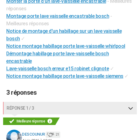
Monter la porte d'un lave-vaisselle encastrable
- Meilleures
City break
Voyage de noces
Climat
Destinations
Voyage nature
Forum
+
PHOTO
réponses
Montage porte lave vaisselle encastrable bosch
-
GUIDES D'ACHAT
Meilleures réponses
Notice de montage d'un habillage sur un lave vaisselle
BONS PLANS
bosch
✓
CARTE DE VOEUX
Notice montage habillage porte lave-vaisselle whirlpool
Démontage habillage porte lave-vaisselle bosch
Carte Bonne année
Carte Pâques
Carte de Noël
Carte Saint-Valentin
Carte d'anniversaire
DICTIONNAIRE
encastrable
Lave-vaisselle bosch erreur e15 robinet clignote
✓
Biographies
Expressions
Dictionnaire
Citations
Proverbes
PROGRAMME TV
Notice montage habillage porte lave-vaisselle siemens
✓
COPAINS D'AVANT
3 réponses
Se connecter
Collèges
Universités
Service militaire
S'inscrire
Lycées
Primaires
Entreprises
Avis de recherche
AVIS DE DÉCÈS
RÉPONSE 1 / 3
FORUM
Lifestyle
Sport
Television
Cinema
Bricolage
Culture
Auto
Voyage
Meilleure réponse
DESCOUNUR
21