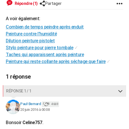
Répondre (1)
Partager
A voir également:
Combien de temps peindre après enduit
Peinture contre l'humidité
Dilution peinture pistolet
Stylo peinture pour pierre tombale
✓
Taches qui apparaissent après peinture
Peinture qui reste collante après séchage que faire
✓
1 réponse
RÉPONSE 1 / 1
Paul-Bernard
4 669
20 juin 2016 à 00:08
Bonsoir
Celine757
.