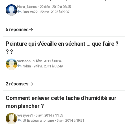
Naru_Nanou
-
22 déc. 2019 à 08:45
Dasilva22
-
22 avr. 2022 à 09:37
5 réponses
Peinture qui s'écaille en séchant ... que faire ?
? ?
yarisson
-
9 févr. 2011 à 08:49
robin
-
9 févr. 2011 à 08:49
2 réponses
Comment enlever cette tache d'humidité sur
mon plancher ?
yvesyves1
-
5 avr. 2014 à 11:55
Utilisateur anonyme
-
5 avr. 2014 à 19:51