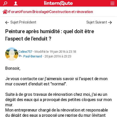
ACTUALITÉS
Forum
Forum Bricolage
Connexion
Construction et rénovation
S'inscrire
Rechercher
Société
Education
Villes
Politique
Faits Divers
Monde
+
SPORT
Peinture, Vernis, Tapissserie
Sujet Précédent
Sujet Suivant
Football
Cyclisme
Forum
Coupe du monde 2026
Tennis
Rugby
CULTURE
Peinture après humidité : quel doit être
TNT
Cinéma
Musique
Programme TV
Streaming
Sorties cinéma
+
l'aspect de l'enduit ?
FINANCE
Impôts
Immobilier
Banque
Crédit
Retraite
Epargne
Risques naturels par ville
Assurance
AUTO
Celine757
-
Modifié le 19 juin 2016 à 23:18
Paul-Bernard
-
20 juin 2016 à 23:23
Réserver un essai
Berlines
Forum auto
Essais
Citadines
SUV
+
HIGH-TECH
Bonsoir,
Meilleur smartphone
Ordinateurs
Guide high-tech
Mobiles
Internet
Jeux vidéo
+
BRICOLAGE
Je vous contacte car j'aimerais savoir si l'aspect de mon
Aménagement intérieur
Cuisine
Jardinage
+
Forum
Extérieur
Salle de bains
Rangement
WEEK-END
mur couvert d'enduit est "normal".
Escapades
Expositions
Week-end nature
Guides de France
Patrimoine
Musées
+
LIFESTYLE
Suite à de gros travaux de rénovation chez moi, j'ai eu un
dégât des eaux qui a provoqué des petites cloques sur mon
Bien-être
Mode
+
Art de vivre
Loisirs
Modes de vie
SANTE
mur.
Mon entrepreneur chargé de la rénovation et responsable
Guide de la santé
Médicaments
+
Alimentation
Maladies
Sommeil
VOYAGE
du dégât des eaux a proposé une reprise du mur (évitant