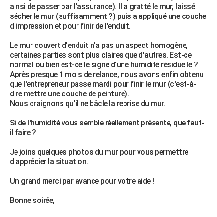
ainsi de passer par l'assurance). Il a gratté le mur, laissé
City break
Voyage de noces
Climat
Destinations
Voyage nature
Forum
+
PHOTO
sécher le mur (suffisamment ?) puis a appliqué une couche
d'impression et pour finir de l'enduit.
GUIDES D'ACHAT
Le mur couvert d'enduit n'a pas un aspect homogène,
BONS PLANS
certaines parties sont plus claires que d'autres. Est-ce
normal ou bien est-ce le signe d'une humidité résiduelle ?
CARTE DE VOEUX
Après presque 1 mois de relance, nous avons enfin obtenu
que l'entrepreneur passe mardi pour finir le mur (c'est-à-
Carte Bonne année
Carte Pâques
Carte de Noël
Carte Saint-Valentin
Carte d'anniversaire
DICTIONNAIRE
dire mettre une couche de peinture).
Nous craignons qu'il ne bâcle la reprise du mur.
Biographies
Expressions
Dictionnaire
Citations
Proverbes
PROGRAMME TV
Si de l'humidité vous semble réellement présente, que faut-
COPAINS D'AVANT
il faire ?
Se connecter
Collèges
Universités
Service militaire
S'inscrire
Lycées
Primaires
Entreprises
Avis de recherche
AVIS DE DÉCÈS
Je joins quelques photos du mur pour vous permettre
d'apprécier la situation.
FORUM
Un grand merci par avance pour votre aide !
Lifestyle
Sport
Television
Cinema
Bricolage
Culture
Auto
Voyage
Bonne soirée,