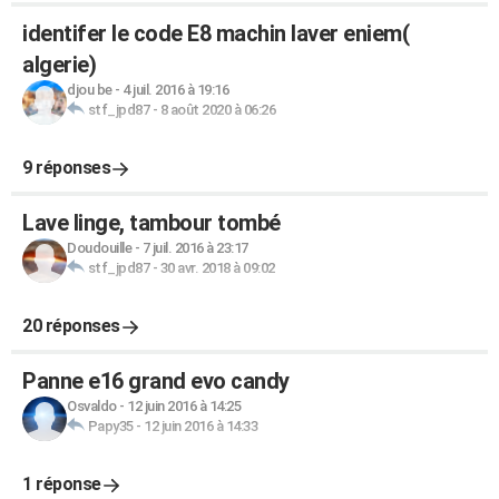
identifer le code E8 machin laver eniem(
algerie)
djou be
-
4 juil. 2016 à 19:16
stf_jpd87
-
8 août 2020 à 06:26
9 réponses
Lave linge, tambour tombé
Doudouille
-
7 juil. 2016 à 23:17
stf_jpd87
-
30 avr. 2018 à 09:02
20 réponses
Panne e16 grand evo candy
Osvaldo
-
12 juin 2016 à 14:25
Papy35
-
12 juin 2016 à 14:33
1 réponse