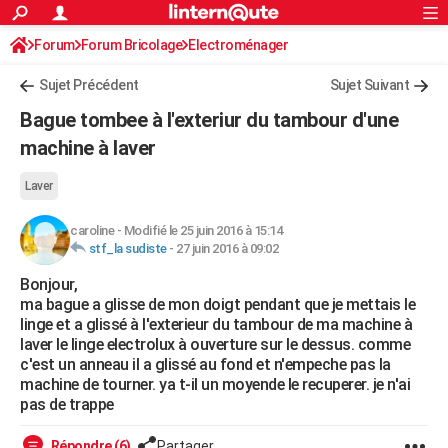
ACTUALITÉS
Forum
Forum Bricolage
Connexion
Electroménager
S'inscrire
Rechercher
Société
Education
Villes
Politique
Faits Divers
Monde
+
SPORT
Sujet Précédent
Sujet Suivant
Football
Cyclisme
Forum
Coupe du monde 2026
Tennis
Rugby
CULTURE
Bague tombee à l'exteriur du tambour d'une
TNT
Cinéma
Musique
Programme TV
Streaming
Sorties cinéma
+
machine à laver
FINANCE
Impôts
Immobilier
Banque
Crédit
Retraite
Epargne
Risques naturels par ville
Assurance
AUTO
Laver
Réserver un essai
Berlines
Forum auto
Essais
Citadines
SUV
+
HIGH-TECH
caroline
-
Modifié le 25 juin 2016 à 15:14
stf_la sudiste
-
27 juin 2016 à 09:02
Meilleur smartphone
Ordinateurs
Guide high-tech
Mobiles
Internet
Jeux vidéo
+
BRICOLAGE
Bonjour,
ma bague a glisse de mon doigt pendant que je mettais le
Aménagement intérieur
Cuisine
Jardinage
+
Forum
Extérieur
Salle de bains
Rangement
WEEK-END
linge et a glissé à l'exterieur du tambour de ma machine à
laver le linge electrolux à ouverture sur le dessus. comme
Escapades
Expositions
Week-end nature
Guides de France
Patrimoine
Musées
+
LIFESTYLE
c'est un anneau il a glissé au fond et n'empeche pas la
machine de tourner. ya t-il un moyende le recuperer. je n'ai
Bien-être
Mode
+
Art de vivre
Loisirs
Modes de vie
SANTE
pas de trappe
Guide de la santé
Médicaments
+
Alimentation
Maladies
Sommeil
VOYAGE
Répondre (6)
Partager