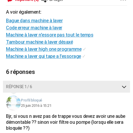
City break
Voyage de noces
Climat
Destinations
Voyage nature
Forum
+
PHOTO
A voir également:
GUIDES D'ACHAT
Bague dans machine à laver
Code erreur machine à laver
BONS PLANS
Machine à laver n'essore pas tout le temps
Tambour machine à laver désaxé
CARTE DE VOEUX
Machine à laver high one programme
✓
Carte Bonne année
Carte Pâques
Carte de Noël
Carte Saint-Valentin
Carte d'anniversaire
DICTIONNAIRE
Machine a laver qui tape a l'essorage
✓
Biographies
Expressions
Dictionnaire
Citations
Proverbes
PROGRAMME TV
6 réponses
COPAINS D'AVANT
RÉPONSE 1 / 6
Se connecter
Collèges
Universités
Service militaire
S'inscrire
Lycées
Primaires
Entreprises
Avis de recherche
AVIS DE DÉCÈS
Profil bloqué
FORUM
25 juin 2016 à 15:21
Lifestyle
Sport
Television
Cinema
Bricolage
Culture
Auto
Voyage
Bjr, si vous n avez pas de trappe vous devez avoir une aube
démontable ?? sinon voir filtre ou pompe (lorsqu elle sera
bloquée ??)