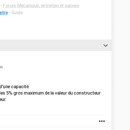
-
Forum Mécanique, entretien et pannes
etre
- Guide
49
 d'une capacité.
les 5% gros maximum de la valeur du constructeur
eur.