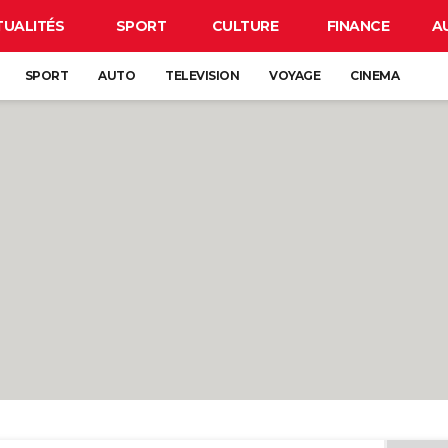
TUALITÉS
SPORT
CULTURE
FINANCE
A
SPORT
AUTO
TELEVISION
VOYAGE
CINEMA