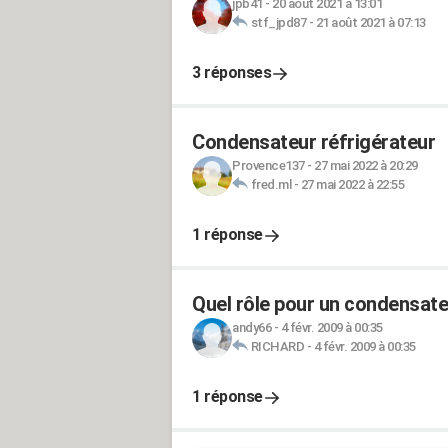
jpb41
-
20 août 2021 à 13:01
stf_jpd87
-
21 août 2021 à 07:13
3 réponses
Condensateur réfrigérateur
Provence137
-
27 mai 2022 à 20:29
fred.ml
-
27 mai 2022 à 22:55
1 réponse
Quel rôle pour un condensateu
andy66
-
4 févr. 2009 à 00:35
RICHARD
-
4 févr. 2009 à 00:35
1 réponse