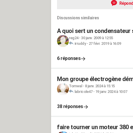
Répond
Discussions similaires
A quoi sert un condensateur 
reg24
-
30 janv. 2009 à 12:55
irruddy
-
27 févr. 2019 à 16:09
6 réponses
Mon groupe électrogène démar
Tomwal
-
8 janv. 2024 à 15:15
labricole47
-
19 janv. 2024 à 10:07
38 réponses
faire tourner un moteur 380 