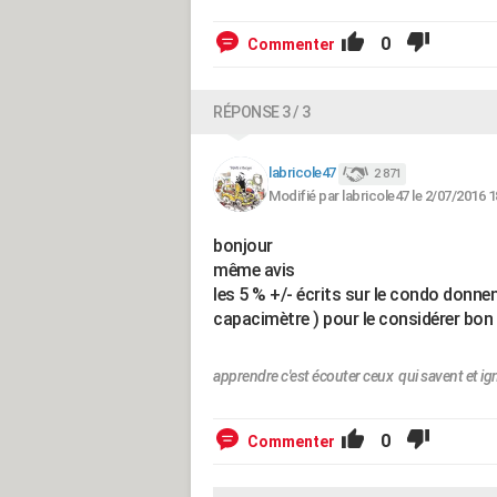
0
Commenter
RÉPONSE 3 / 3
labricole47
2 871
Modifié par labricole47 le 2/07/2016 1
bonjour
même avis
les 5 % +/- écrits sur le condo donnent
capacimètre ) pour le considérer bon
apprendre c'est écouter ceux qui savent et ig
0
Commenter