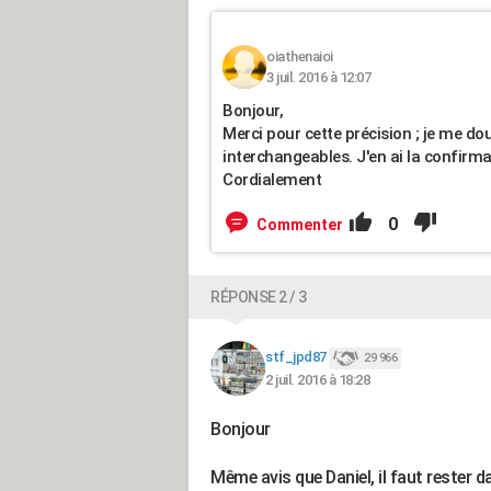
oiathenaioi
3 juil. 2016 à 12:07
Bonjour,
Merci pour cette précision ; je me do
interchangeables. J'en ai la confirma
Cordialement
0
Commenter
RÉPONSE 2 / 3
stf_jpd87
29 966
2 juil. 2016 à 18:28
Bonjour
Même avis que Daniel, il faut rester 