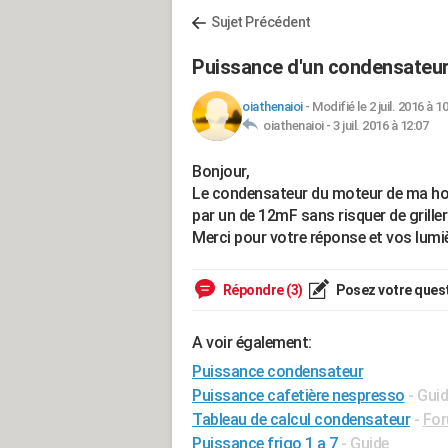
Sujet Précédent
Puissance d'un condensateu
oiathenaioi
-
Modifié le 2 juil. 2016 à 1
oiathenaioi -
3 juil. 2016 à 12:07
Bonjour,
Le condensateur du moteur de ma hotte
par un de 12mF sans risquer de grille
Merci pour votre réponse et vos lumi
Répondre (3)
Posez votre ques
A voir également:
Puissance condensateur
Puissance cafetière nespresso
- Gui
Tableau de calcul condensateur
-
For
Puissance frigo 1 a 7
- Guide