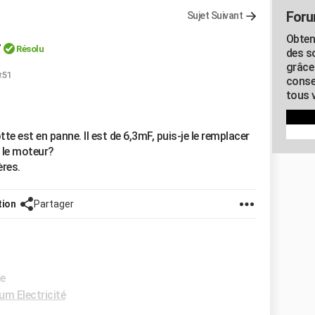
Foru
Sujet Suivant
Obten
r
Résolu
des s
grâce
0:51
conse
tous v
 est en panne. Il est de 6,3mF, puis-je le remplacer
r le moteur?
ères.
tion
Partager
de
um Electricité