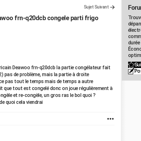
Foru
Sujet Suivant
awoo frn-q20dcb congele parti frigo
Trouv
dépan
élect
commu
durée
Écono
optimi
Sui
icain Deawoo frn-q20dcb la partie congélateur fait
Po
) pas de problème, mais la partie à droite
nce pas tout le temps mais de temps a autre
it que tout est congelé donc on joue régulièrement à
ongèle et re-congèle, un gros ras le bol quoi ?
de quoi cela viendrai