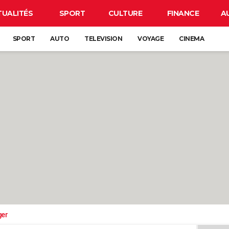
TUALITÉS
SPORT
CULTURE
FINANCE
A
SPORT
AUTO
TELEVISION
VOYAGE
CINEMA
ger