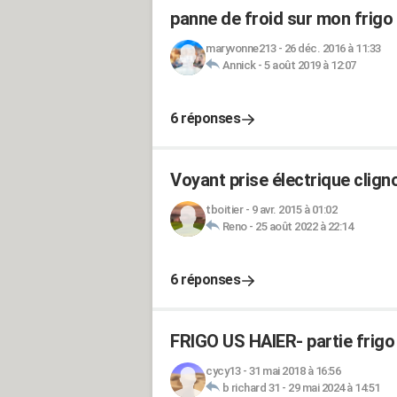
panne de froid sur mon frigo 
maryvonne213
-
26 déc. 2016 à 11:33
Annick
-
5 août 2019 à 12:07
6 réponses
Voyant prise électrique clig
tboitier
-
9 avr. 2015 à 01:02
Reno
-
25 août 2022 à 22:14
6 réponses
FRIGO US HAIER- partie frigo
cycy13
-
31 mai 2018 à 16:56
b richard 31
-
29 mai 2024 à 14:51