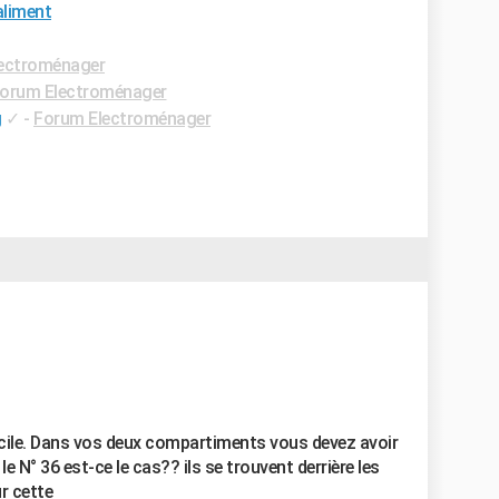
aliment
ectroménager
orum Electroménager
g
✓
-
Forum Electroménager
ficile. Dans vos deux compartiments vous devez avoir
N° 36 est-ce le cas?? ils se trouvent derrière les
ur cette