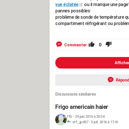
vue éclatée
ou il manque une page?
pannes possibles:
problème de sonde de température qui 
compartiment réfrigérant ou problème 
0
Commenter
Affiche
Répond
Discussions similaires
Frigo americain haier
ffb
-
29 juin 2016 à 20:34
stf_jpd87
-
5 juil. 2016 à 17:41