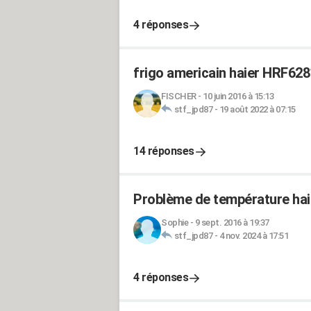
4 réponses
frigo americain haier HRF62
FISCHER
-
10 juin 2016 à 15:13
stf_jpd87
-
19 août 2022 à 07:15
14 réponses
Problème de température hai
Sophie
-
9 sept. 2016 à 19:37
stf_jpd87
-
4 nov. 2024 à 17:51
4 réponses