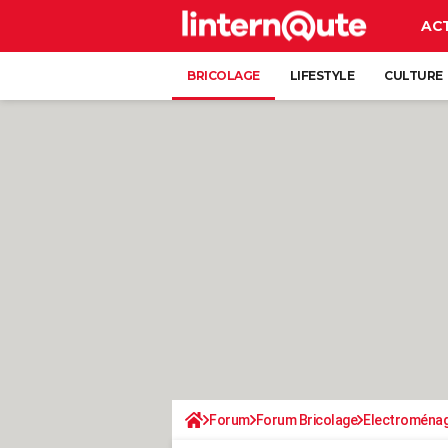
AC
BRICOLAGE
LIFESTYLE
CULTURE
Forum
Forum Bricolage
Electroména