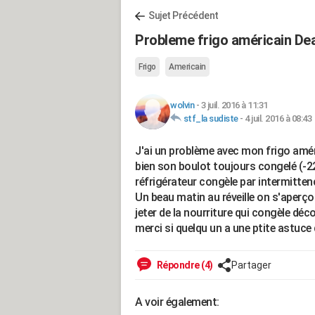
Sujet Précédent
Probleme frigo américain De
Frigo
Americain
wolvin
-
3 juil. 2016 à 11:31
stf_la sudiste
-
4 juil. 2016 à 08:43
J'ai un problème avec mon frigo amér
bien son boulot toujours congelé (-22
réfrigérateur congèle par intermitte
Un beau matin au réveille on s'aperço
jeter de la nourriture qui congèle déc
merci si quelqu un a une ptite astuce 
Répondre (4)
Partager
A voir également: