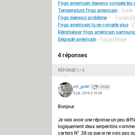
Frigo americain daewoo congele les 
Temperature frigo americain
- Guide
Frigo daewoo problème
✓
-
Forum El
Frigo américain lg ne congèle plus
-
F
Réinitialiser frigo américain samsun
Dégradé américain
-
Forum Mode
4 réponses
RÉPONSE 1 / 4
stf_jpd87
29 669
3 juil. 2016 à 19:38
Bonjour
Je vais avoir une réponse un peu dif
logiquement deux serpentins comme le 
carters N° .38 ce que je ne vois pas s