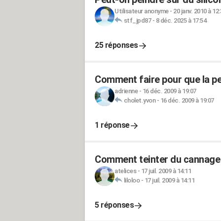
Utilisateur anonyme
-
20 janv. 2010 à 12
stf_jpd87
-
8 déc. 2025 à 17:54
25 réponses
Comment faire pour que la pei
adrienne
-
16 déc. 2009 à 19:07
cholet.yvon
-
16 déc. 2009 à 19:07
1 réponse
Comment teinter du cannage
atelices
-
17 juil. 2009 à 14:11
liloloo
-
17 juil. 2009 à 14:11
5 réponses