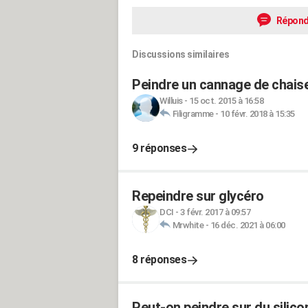
Répond
Discussions similaires
Peindre un cannage de chais
Willuis
-
15 oct. 2015 à 16:58
Filigramme
-
10 févr. 2018 à 15:35
9 réponses
Repeindre sur glycéro
DCI
-
3 févr. 2017 à 09:57
Mrwhite
-
16 déc. 2021 à 06:00
8 réponses
Peut-on peindre sur du silico