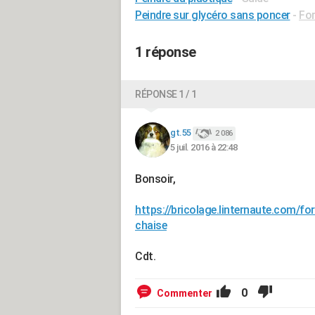
Peindre sur glycéro sans poncer
-
For
1 réponse
RÉPONSE 1 / 1
gt.55
2 086
5 juil. 2016 à 22:48
Bonsoir,
https://bricolage.linternaute.com/f
chaise
Cdt.
0
Commenter