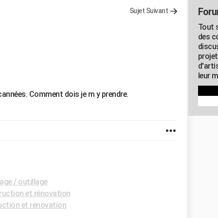
Foru
Sujet Suivant
Tout s
des c
discu
proje
d'art
leur m
 cannées. Comment dois je m y prendre.
age / outillage
uction et rénovation
ction et rénovation