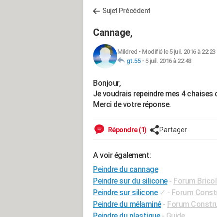
Sujet Précédent
Cannage,
Mildred
-
Modifié le 5 juil. 2016 à 22:23
gt.55
-
5 juil. 2016 à 22:48
Bonjour,
Je voudrais repeindre mes 4 chaises
Merci de votre réponse.
Répondre (1)
Partager
A voir également:
Peindre du cannage
Peindre sur du silicone
-
Forum Bricol
Peindre sur silicone
✓
-
Forum Constr
Peindre du mélaminé
-
Forum Constru
Peindre du plastique
- Guide