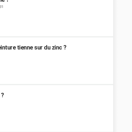
:31
nture tienne sur du zinc ?
 ?