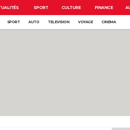
TUALITÉS
SPORT
CULTURE
FINANCE
A
SPORT
AUTO
TELEVISION
VOYAGE
CINEMA