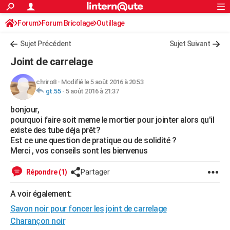
ACTUALITÉS
Forum
Forum Bricolage
Connexion
Outillage
S'inscrire
Rechercher
Société
Education
Villes
Politique
Faits Divers
Monde
+
SPORT
Sujet Précédent
Sujet Suivant
Football
Cyclisme
Forum
Coupe du monde 2026
Tennis
Rugby
CULTURE
Joint de carrelage
TNT
Cinéma
Musique
Programme TV
Streaming
Sorties cinéma
+
FINANCE
chriro8
-
Modifié le 5 août 2016 à 20:53
gt.55
-
5 août 2016 à 21:37
Impôts
Immobilier
Banque
Crédit
Retraite
Epargne
Risques naturels par ville
Assurance
AUTO
bonjour,
Réserver un essai
Berlines
Forum auto
Essais
Citadines
SUV
+
HIGH-TECH
pourquoi faire soit meme le mortier pour jointer alors qu'il
existe des tube déja prêt?
Meilleur smartphone
Ordinateurs
Guide high-tech
Mobiles
Internet
Jeux vidéo
+
BRICOLAGE
Est ce une question de pratique ou de solidité ?
Merci , vos conseils sont les bienvenus
Aménagement intérieur
Cuisine
Jardinage
+
Forum
Extérieur
Salle de bains
Rangement
WEEK-END
Répondre (1)
Partager
Escapades
Expositions
Week-end nature
Guides de France
Patrimoine
Musées
+
LIFESTYLE
A voir également:
Bien-être
Mode
+
Art de vivre
Loisirs
Modes de vie
SANTE
Savon noir pour foncer les joint de carrelage
Guide de la santé
Médicaments
+
Alimentation
Maladies
Sommeil
Charançon noir
VOYAGE