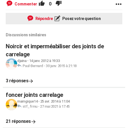
0
Commenter
Répondre
Posez votre question
Discussions similaires
Noircir et imperméabiliser des joints de
carrelage
djaina
-
14 janv. 2012 à 19:33
Paul-Bernard
-
30 janv. 2015 à 21:18
3 réponses
foncer joints carrelage
mamgique14
-
25 avr. 2014 à 11:04
stf_frmu
-
27 mai 2021 à 17:45
21 réponses