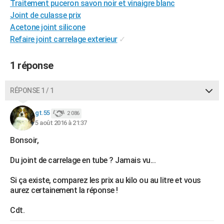
Traitement puceron savon noir et vinaigre blanc
City break
Voyage de noces
Climat
Destinations
Voyage nature
Forum
+
PHOTO
Joint de culasse prix
Acetone joint silicone
GUIDES D'ACHAT
Refaire joint carrelage exterieur
✓
BONS PLANS
1 réponse
CARTE DE VOEUX
Carte Bonne année
Carte Pâques
Carte de Noël
Carte Saint-Valentin
Carte d'anniversaire
RÉPONSE 1 / 1
DICTIONNAIRE
Biographies
Expressions
Dictionnaire
Citations
Proverbes
gt.55
PROGRAMME TV
2 086
5 août 2016 à 21:37
COPAINS D'AVANT
Bonsoir,
Se connecter
Collèges
Universités
Service militaire
S'inscrire
Lycées
Primaires
Entreprises
Avis de recherche
AVIS DE DÉCÈS
Du joint de carrelage en tube ? Jamais vu...
FORUM
Si ça existe, comparez les prix au kilo ou au litre et vous
aurez certainement la réponse !
Lifestyle
Sport
Television
Cinema
Bricolage
Culture
Auto
Voyage
Cdt.