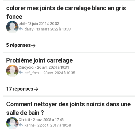
colorer mes joints de carrelage blanc en gris
fonce
phil
-
13 juin 2011 à 20:32
daisy
-
13 mars 2022 à 13:38
5 réponses
Problème joint carrelage
Cindydidi
-
26 avr. 2024 à 19:31
stf_frmu
-
28 avr. 2024 à 10:35
17 réponses
Comment nettoyer des joints noircis dans une
salle de bain ?
Christi
-
2 nov. 2008 à 17:48
karine
-
22 oct. 2017 à 19:58