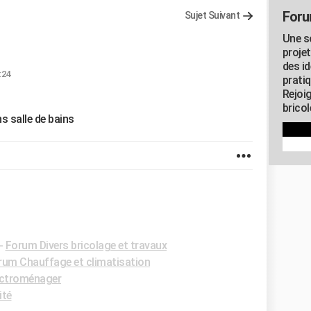
Foru
Sujet Suivant
Une s
proje
des id
:24
pratiq
Rejoi
brico
 salle de bains
-
Forum Divers bricolage et travaux
rum Chauffage et climatisation
ectroménager
ité