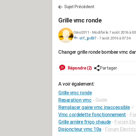
Sujet Précédent
Grille vmc ronde
Gino2011
-
Modifié le 7 août 2016 à 00
stf_jpd87
-
7 août 2016 à 07:34
Changer grille ronde bombee vmc dans
Répondre (2)
Partager
A voir également:
Grille vmc ronde
Reparation vmc
- Guide
Remplacer gaine vmc inaccessible
✓
Vmc cordelette fonctionnement
-
Fo
Grille arrière frigo chaude
-
Forum El
Disjoncteur vmc 10a
-
Forum Electric