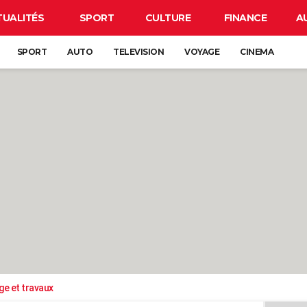
TUALITÉS
SPORT
CULTURE
FINANCE
A
SPORT
AUTO
TELEVISION
VOYAGE
CINEMA
ge et travaux