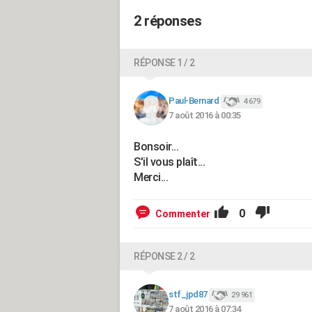
2 réponses
RÉPONSE 1 / 2
Paul-Bernard
4 679
7 août 2016 à 00:35
Bonsoir...
S'il vous plaît...
Merci...
0
Commenter
RÉPONSE 2 / 2
stf_jpd87
29 961
7 août 2016 à 07:34