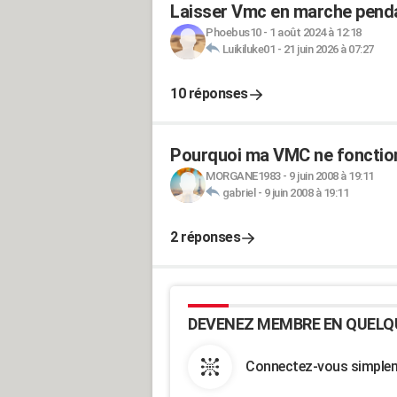
Laisser Vmc en marche penda
Phoebus10
-
1 août 2024 à 12:18
Luikiluke01
-
21 juin 2026 à 07:27
10 réponses
Pourquoi ma VMC ne fonction
MORGANE1983
-
9 juin 2008 à 19:11
gabriel
-
9 juin 2008 à 19:11
2 réponses
DEVENEZ MEMBRE EN QUELQ
Connectez-vous simpleme