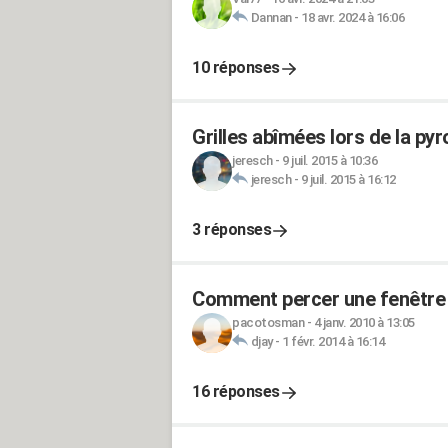
Dannan
-
18 avr. 2024 à 16:06
10 réponses
Grilles abîmées lors de la pyr
jeresch
-
9 juil. 2015 à 10:36
jeresch
-
9 juil. 2015 à 16:12
3 réponses
Comment percer une fenêtre e
pacotosman
-
4 janv. 2010 à 13:05
djay
-
1 févr. 2014 à 16:14
16 réponses